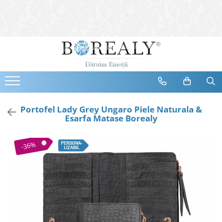
Bijuterii
Tipuri
Inele
Cercei
Bratari
Coliere
Portofel Lady Grey Ungaro Piele Naturala &
Esarfa Matase Borealy
Seturi
Brose
-36%
Tiare
Destinatari
Bijuterii Femei
Bijuterii Copii
Bijuterii Mirese
Selectii