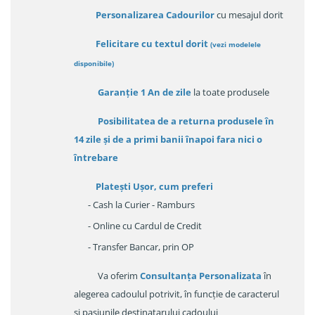
Personalizarea Cadourilor
cu mesajul dorit
Felicitare cu textul dorit
(
vezi modelele
disponibile
)
Garanție
1 An de zile
la toate produsele
Posibilitatea de a returna produsele în
14 zile
și de a primi
banii înapoi fara nici o
întrebare
Platești Ușor
, cum preferi
- Cash la Curier - Ramburs
- Online cu Cardul de Credit
- Transfer Bancar, prin OP
Va oferim
Consultanța Personalizata
în
alegerea cadoulul potrivit, în funcție de caracterul
și pasiunile destinatarului cadoului