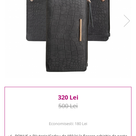
Reduceri
Cele mai noi
Cele mai vandute
Cele mai votate
Cu video
Pret
0 Lei - 100 Lei
100 Lei - 200 Lei
200 Lei - 300 Lei
300 Lei - 500 Lei
500 Lei - 1000 Lei
1000 Lei +
320 Lei
500 Lei
Economisesti:
180
Lei