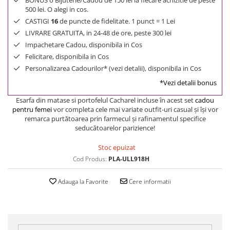
BONUS o Bijuterie/Cadou de 150 lei la fiecare achizitie de peste
500 lei. O alegi in cos.
CASTIGI
16
de puncte de fidelitate. 1 punct = 1 Lei
LIVRARE GRATUITA, in 24-48 de ore, peste 300 lei
Impachetare Cadou, disponibila in Cos
Felicitare, disponibila in Cos
Personalizarea Cadourilor* (vezi detalii), disponibila in Cos
*Vezi detalii bonus
Esarfa din matase si portofelul Cacharel incluse în acest set
cadou
pentru femei
vor completa cele mai variate outfit-uri casual şi îşi vor
remarca purtătoarea prin farmecul şi rafinamentul specifice
seducătoarelor parizience!
Stoc epuizat
Cod Produs:
PLA-ULL918H
Adauga la Favorite
Cere informatii