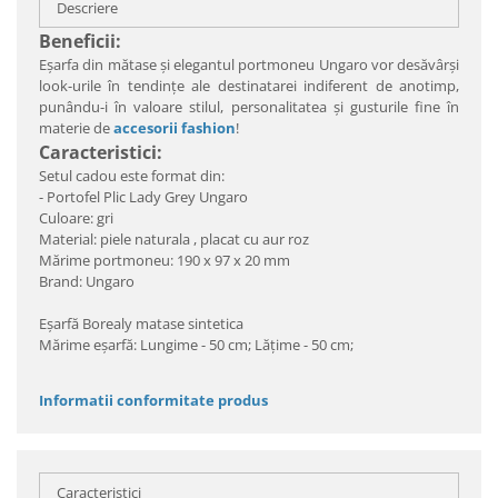
Descriere
Beneficii:
Eşarfa din mătase şi elegantul portmoneu Ungaro vor desăvârşi
look-urile în tendinţe ale destinatarei indiferent de anotimp,
punându-i în valoare stilul, personalitatea şi gusturile fine în
materie de
accesorii fashion
!
Caracteristici:
Setul cadou este format din:
-
Portofel Plic Lady Grey Ungaro
Culoare: gri
Material: piele naturala , placat cu aur roz
Mărime portmoneu:
190 x 97 x 20 mm
Brand: Ungaro
Eşarfă Borealy matase sintetica
Mărime eşarfă: Lungime - 50 cm; Lăţime - 50 cm;
Informatii conformitate produs
Caracteristici