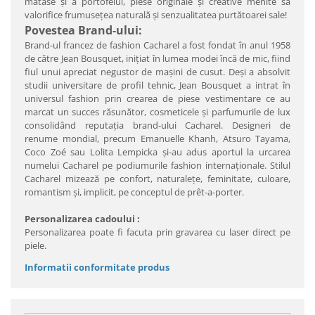
mătase şi a portofelui, piese originale şi creative menite să
valorifice frumuseţea naturală şi senzualitatea purtătoarei sale!
Povestea Brand-ului:
Brand-ul francez de fashion Cacharel a fost fondat în anul 1958
de către Jean Bousquet, iniţiat în lumea modei încă de mic, fiind
fiul unui apreciat negustor de maşini de cusut. Deşi a absolvit
studii universitare de profil tehnic, Jean Bousquet a intrat în
universul fashion prin crearea de piese vestimentare ce au
marcat un succes răsunător, cosmeticele şi parfumurile de lux
consolidând reputaţia brand-ului Cacharel. Designeri de
renume mondial, precum Emanuelle Khanh, Atsuro Tayama,
Coco Zoé sau Lolita Lempicka şi-au adus aportul la urcarea
numelui Cacharel pe podiumurile fashion internaţionale. Stilul
Cacharel mizează pe confort, naturaleţe, feminitate, culoare,
romantism şi, implicit, pe conceptul de prêt-a-porter.
Personalizarea cadoului :
Personalizarea poate fi facuta prin gravarea cu laser direct pe
piele.
Informatii conformitate produs