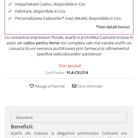
Impachetare Cadou, disponibila in Cos
Felicitare, disponibila in Cos
Personalizarea Cadourilor* (vezi detalii), disponibila in Cos
*Vezi detalii bonus
Cu romantice imprimeuri florale, esarfa si portofelul Cacharel incluse în
acest set
cadou pentru femei
vor completa cele mai variate outfit-uri
casual şi îşi vor remarca purtătoarea prin farmecul şi rafinamentul
specifice seducătoarelor parizience!
Stoc epuizat
Cod Produs:
PLA-CEL514
Adauga la Favorite
Cere informatii
Descriere
Beneficii:
Eşarfa din mătase şi elegantul portmoneu Cacharel vor