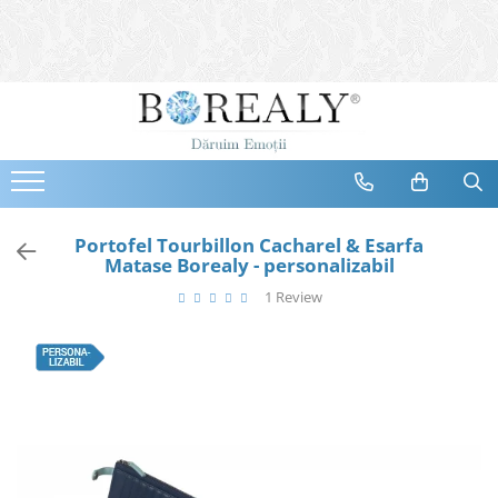
Bijuterii
Tipuri
Inele
Cercei
Bratari
Coliere
Portofel Tourbillon Cacharel & Esarfa
Matase Borealy - personalizabil
Seturi
1 Review
Brose
Tiare
Destinatari
Bijuterii Femei
Bijuterii Copii
Bijuterii Mirese
Selectii