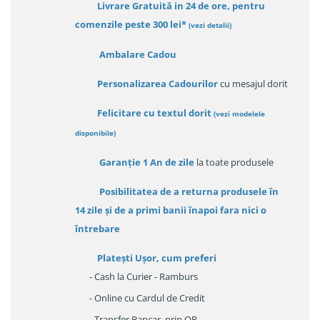
Livrare Gratuită in 24 de ore, pentru
comenzile peste 300 lei*
(vezi detalii)
Ambalare Cadou
Personalizarea Cadourilor
cu mesajul dorit
Felicitare cu textul dorit
(
vezi modelele
disponibile
)
Garanție
1 An de zile
la toate produsele
Posibilitatea de a returna produsele în
14 zile
și de a primi
banii înapoi fara nici o
întrebare
Platești Ușor
, cum preferi
- Cash la Curier - Ramburs
- Online cu Cardul de Credit
- Transfer Bancar, prin OP