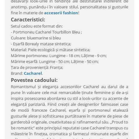
desăvârşi look-urile în tendinţe ale destinatarei indiferent de
anotimp, punându-i în valoare stilul, personalitatea şi gusturile
fine în materie de
accesorii fashion
!
Caracteristici:
Setul cadou este format din:
- Portmoneu Cacharel
Tourbillon Bleu
;
Culoare: bluemarine si bleu
- Eşarfă Borealy matase sintetica;
Material: Piele ecologică şi mătase sintetica;
Mărime portmoneu: Lungime - 18 cm; Lăţime - 9 cm;
Mărime eşarfă: Lungime - 50 cm; Lăţime - 50 cm;
Ţara de provenienţă: Franţa;
Brand:
Cacharel
.
Povestea cadoului:
Romantismul şi eleganţa accesoriilor Cacharel au darul de a
pune în valoare cele mai remarcabile ţinute feminine şi de a-şi
inspira posesoarea abordarea cu stil a look-urilor cu accente de
eleganţă pariziană. Fiind creaţii ale designerilor faimoasei case
de modă franceze Cacharel, eşarfa şi portmoneul etalează
gusturile alese şi sofisticarea purtătoarei în materie de piese de
garderobă originale, creativitatea şi rafinamentul său. „Proud to
be romantic” este principiul reputatei case Cacharel transpus cu
măiestrie în fineţea, cromatica şi farmecul minunate eşarfe din