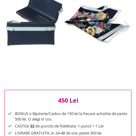
Reduceri
Cele mai noi
Cele mai vandute
Cele mai votate
Cu video
Pret
0 Lei - 100 Lei
100 Lei - 200 Lei
200 Lei - 300 Lei
300 Lei - 500 Lei
500 Lei - 1000 Lei
1000 Lei +
450 Lei
BONUS o Bijuterie/Cadou de 150 lei la fiecare achizitie de peste
500 lei. O alegi in cos.
CASTIGI
22
de puncte de fidelitate. 1 punct = 1 Lei
LIVRARE GRATUITA, in 24-48 de ore, peste 300 lei