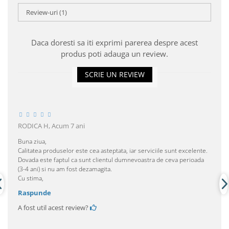
Review-uri
(1)
Daca doresti sa iti exprimi parerea despre acest
produs poti adauga un review.
SCRIE UN REVIEW
RODICA H,
Acum 7 ani
Buna ziua,
Calitatea produselor este cea asteptata, iar serviciile sunt excelente.
Dovada este faptul ca sunt clientul dumnevoastra de ceva perioada
(3-4 ani) si nu am fost dezamagita.
Cu stima,
Raspunde
A fost util acest review?