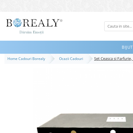
Bijuterii
Tipuri
Inele
BIJUT
Cercei
Set Ceasca si Farfuri
Home Cadouri Borealy
Ocazii Cadouri
Bratari
Coliere
Seturi
Brose
Tiare
Destinatari
Bijuterii Femei
Bijuterii Copii