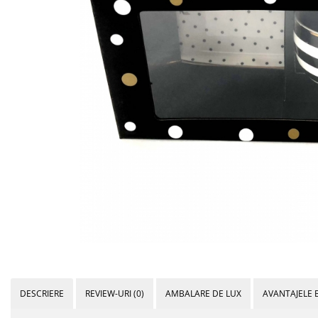
Bijuterii Mirese
Selectii
Reduceri
Cele mai noi
Cele mai vandute
Cele mai votate
Cu video
Pret
0 Lei - 100 Lei
100 Lei - 200 Lei
200 Lei - 300 Lei
300 Lei - 500 Lei
500 Lei - 1000 Lei
1000 Lei +
DESCRIERE
REVIEW-URI
(0)
AMBALARE DE LUX
AVANTAJELE 