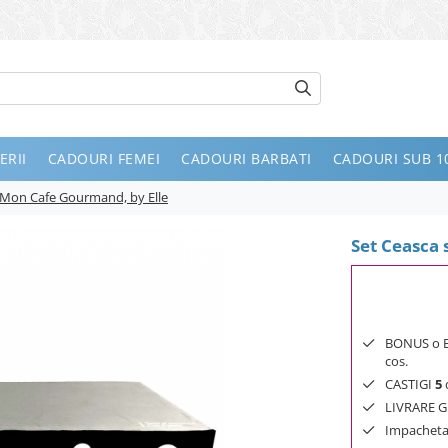
ERII
CADOURI FEMEI
CADOURI BARBATI
CADOURI SUB 10
e, Mon Cafe Gourmand, by Elle
Set Ceasca 
BONUS o Bij
cos.
CASTIGI
5
d
LIVRARE GR
Impachetar