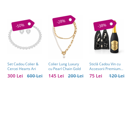
-28%
-50%
-38%
Set Cadou Colier &
Sticlă Cadou Vin cu
C
Colier Lung Luxury
Cercei Hearts Ari
Accesorii Premium
V
cu Pearl Chain Gold
Personalizată – Set
C
300 Lei
600 Lei
75 Lei
120 Lei
1
145 Lei
200 Lei
Elegant pentru
C
Bărbați
B