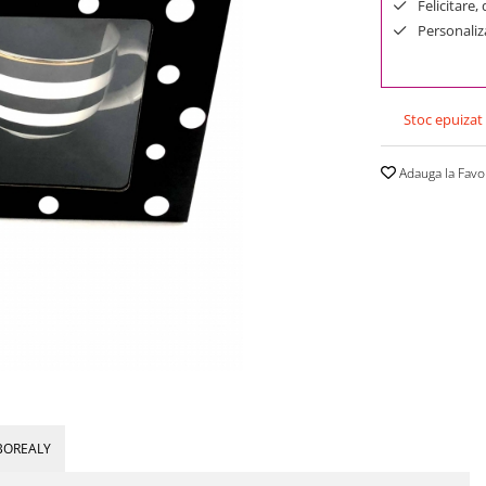
Felicitare,
Personaliza
Stoc epuizat
Adauga la Favo
BOREALY