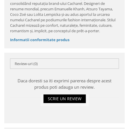
consolidând reputaţia brand-ului Cacharel. Designeri de
renume mondial, precum Emanuelle Khanh, Atsuro Tayama,
Coco Zoé sau Lolita Lempicka şi-au adus aportul la urcarea
numelui Cacharel pe podiumurile fashion internaţionale. Stilul
Cacharel mizează pe confort, naturaleţe, feminitate, culoare,
romantism şi, implicit, pe conceptul de prêt-a-porter.
Informatii conformitate produs
Review-uri
(0)
Daca doresti sa iti exprimi parerea despre acest
produs poti adauga un review.
SCRIE UN REVIEW