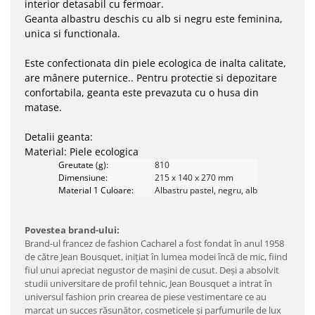
interior detasabil cu fermoar.
Geanta albastru deschis cu alb si negru este feminina,
unica si functionala.
Este confectionata din piele ecologica de inalta calitate,
are mânere puternice.. Pentru protectie si depozitare
confortabila, geanta este prevazuta cu o husa din
matase.
Detalii geanta:
Material: Piele ecologica
Greutate (g):
810
Dimensiune:
215 x 140 x 270 mm
Material 1 Culoare:
Albastru pastel, negru, alb
Povestea brand-ului:
Brand-ul francez de fashion Cacharel a fost fondat în anul 1958
de către Jean Bousquet, iniţiat în lumea modei încă de mic, fiind
fiul unui apreciat negustor de maşini de cusut. Deşi a absolvit
studii universitare de profil tehnic, Jean Bousquet a intrat în
universul fashion prin crearea de piese vestimentare ce au
marcat un succes răsunător, cosmeticele şi parfumurile de lux