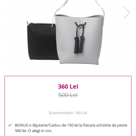
Reduceri
Cele mai noi
Cele mai vandute
Cele mai votate
Cu video
Pret
0 Lei - 100 Lei
100 Lei - 200 Lei
200 Lei - 300 Lei
300 Lei - 500 Lei
500 Lei - 1000 Lei
360 Lei
1000 Lei +
500 Lei
Economisesti:
140
Lei
BONUS o Bijuterie/Cadou de 150 lei la fiecare achizitie de peste
500 lei. O alegi in cos.