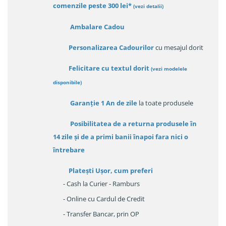
comenzile peste 300 lei*
(vezi detalii)
Ambalare Cadou
Personalizarea Cadourilor
cu mesajul dorit
Felicitare cu textul dorit
(
vezi modelele
disponibile
)
Garanție
1 An de zile
la toate produsele
Posibilitatea de a returna produsele în
14 zile
și de a primi
banii înapoi fara nici o
întrebare
Platești Ușor
, cum preferi
- Cash la Curier - Ramburs
- Online cu Cardul de Credit
- Transfer Bancar, prin OP