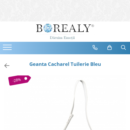
Bijuterii
Tipuri
Inele
Cercei
Bratari
Coliere
Geanta Cacharel Tuilerie Bleu
Seturi
Brose
-28%
Tiare
Destinatari
Bijuterii Femei
Bijuterii Copii
Bijuterii Mirese
Selectii