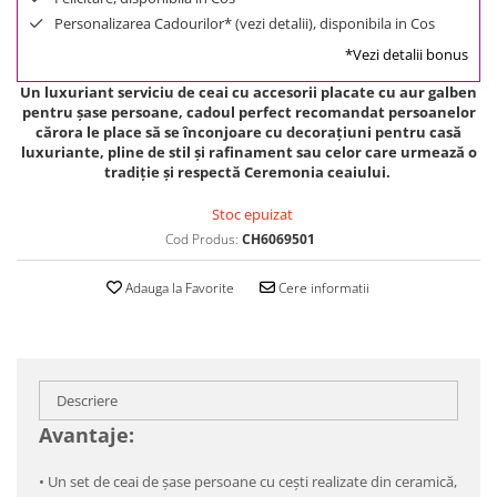
Personalizarea Cadourilor* (vezi detalii), disponibila in Cos
*Vezi detalii bonus
Un luxuriant serviciu de ceai cu accesorii placate cu aur galben
pentru șase persoane, cadoul perfect recomandat persoanelor
cărora le place să se înconjoare cu decorațiuni pentru casă
luxuriante, pline de stil și rafinament sau celor care urmează o
tradiție și respectă Ceremonia ceaiului.
Stoc epuizat
Cod Produs:
CH6069501
Adauga la Favorite
Cere informatii
Descriere
Avantaje:
•
 Un set
de ceai de șase persoane cu cești realizate din ceramică,