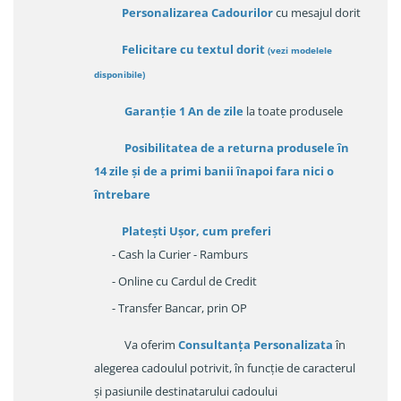
Personalizarea Cadourilor
cu mesajul dorit
Felicitare cu textul dorit
(
vezi modelele
disponibile
)
Garanție
1 An de zile
la toate produsele
Posibilitatea de a returna produsele în
14 zile
și de a primi
banii înapoi fara nici o
întrebare
Platești Ușor
, cum preferi
- Cash la Curier - Ramburs
- Online cu Cardul de Credit
- Transfer Bancar, prin OP
Va oferim
Consultanța Personalizata
în
alegerea cadoulul potrivit, în funcție de caracterul
și pasiunile destinatarului cadoului