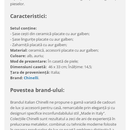
pieselor.
Caracteristici:
Setul conţine:
- Șase ceşti din ceramică placate cu aur galben;
- Șase linguriţe placate cu aur galben;
- Zaharniță placată cu aur galben;
Material:
ceramică, accesorii placate cu aur galben;
Culoare:
alb, auriu;
Mod de prezentare:
În casetă de piele;
Dimensiuni casetă:
46 x 33 cm; Înălțime: 14,5;
Ţara de provenienţă:
Italia;
Brand:
Chinelli
.
Povestea brand-ului:
Brandul italian Chinelli ne propune o gamă variată de cadouri
de lux şi accesorii pentru casă, remarcabile prin eleganţă şi cu
designuri specifice inconfundabilului stil „Made in Italy”.
Colecţiile Chinelli sunt rezultatul a zeci de ani de experienţă în
prelucrarea metalelor, combinat cu tehnicile moderne folosite
în crearea produselor de lux ce poartă emblema distinctivă a