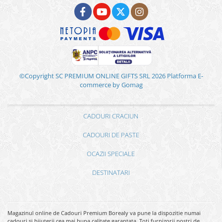
©Copyright SC PREMIUM ONLINE GIFTS SRL 2026
Platforma E-
commerce by Gomag
CADOURI CRACIUN
CADOURI DE PASTE
OCAZII SPECIALE
DESTINATARI
Magazinul online de Cadouri Premium Borealy va pune la dispozitie numai
cadouri si bijuterii cea mai buna calitate garantata. Toti furnizorii nostri de