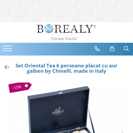
Bijuterii
Tipuri
Inele
Cercei
Bratari
Coliere
Set Oriental Tea 6 persoane placat cu aur
galben by Chinelli, made in Italy
Seturi
Brose
-15%
Tiare
Destinatari
Bijuterii Femei
Bijuterii Copii
Bijuterii Mirese
Selectii