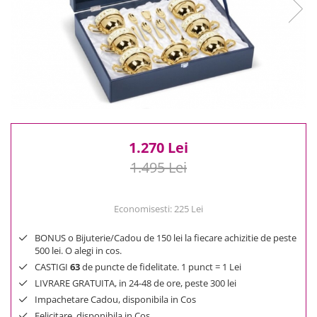
Reduceri
Cele mai noi
Cele mai vandute
Cele mai votate
Cu video
Pret
0 Lei - 100 Lei
100 Lei - 200 Lei
1.270 Lei
200 Lei - 300 Lei
1.495 Lei
300 Lei - 500 Lei
500 Lei - 1000 Lei
Economisesti:
225
Lei
1000 Lei +
BONUS o Bijuterie/Cadou de 150 lei la fiecare achizitie de peste
500 lei. O alegi in cos.
CASTIGI
63
de puncte de fidelitate. 1 punct = 1 Lei
LIVRARE GRATUITA, in 24-48 de ore, peste 300 lei
Impachetare Cadou, disponibila in Cos
Felicitare, disponibila in Cos