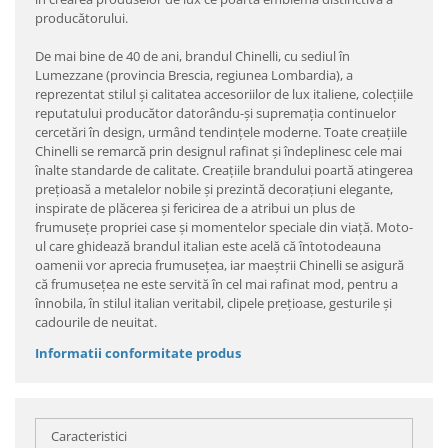
producătorului.
De mai bine de 40 de ani, brandul Chinelli, cu sediul în
Lumezzane (provincia Brescia, regiunea Lombardia), a
reprezentat stilul şi calitatea accesoriilor de lux italiene, colecţiile
reputatului producător datorându-şi supremaţia continuelor
cercetări în design, urmând tendinţele moderne. Toate creaţiile
Chinelli se remarcă prin designul rafinat şi îndeplinesc cele mai
înalte standarde de calitate. Creaţiile brandului poartă atingerea
preţioasă a metalelor nobile şi prezintă decoraţiuni elegante,
inspirate de plăcerea şi fericirea de a atribui un plus de
frumuseţe propriei case şi momentelor speciale din viaţă. Moto-
ul care ghidează brandul italian este acelă că întotodeauna
oamenii vor aprecia frumuseţea, iar maeştrii Chinelli se asigură
că frumuseţea ne este servită în cel mai rafinat mod, pentru a
înnobila, în stilul italian veritabil, clipele preţioase, gesturile şi
cadourile de neuitat.
Informatii conformitate produs
Caracteristici