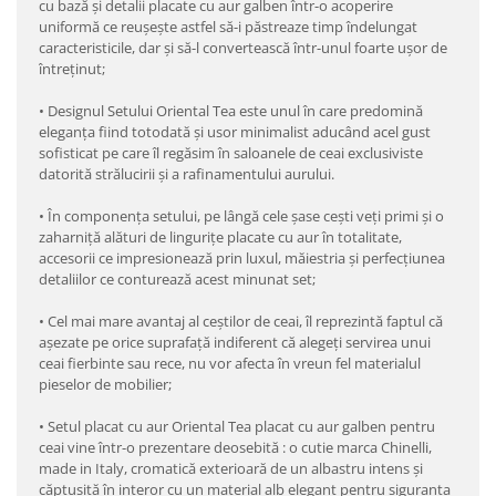
cu bază şi detalii placate cu aur galben într-o acoperire
uniformă ce reușește astfel să-i păstreaze timp îndelungat
caracteristicile, dar și să-l convertească într-unul foarte uşor de
întreţinut;
•
Designul Setului Oriental Tea este unul în care predomină
eleganța fiind totodată și usor minimalist aducând acel gust
sofisticat pe care îl regăsim în saloanele de ceai exclusiviste
datorită strălucirii și a rafinamentului aurului.
•
În componența setului, pe lângă cele șase cești veți primi și o
zaharniță alături de lingurițe placate cu aur în totalitate,
accesorii ce impresionează prin luxul, măiestria şi perfecţiunea
detaliilor ce conturează acest minunat set;
•
Cel mai mare avantaj al ceștilor de ceai, îl reprezintă faptul că
așezate pe orice suprafață indiferent că alegeți servirea unui
ceai fierbinte sau rece, nu vor afecta în vreun fel materialul
pieselor de mobilier;
•
Setul placat cu aur Oriental Tea placat cu aur galben pentru
ceai vine într-o prezentare deosebită : o cutie marca Chinelli,
made in Italy, cromatică exterioară de un albastru intens și
căptușită în interor cu un material alb elegant pentru siguranța