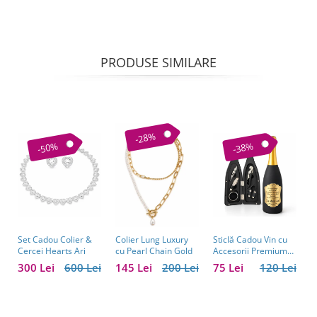
PRODUSE SIMILARE
-28%
-50%
-38%
Set Cadou Colier &
Sticlă Cadou Vin cu
C
Colier Lung Luxury
Cercei Hearts Ari
Accesorii Premium
V
cu Pearl Chain Gold
Personalizată – Set
C
300 Lei
600 Lei
75 Lei
120 Lei
1
145 Lei
200 Lei
Elegant pentru
C
Bărbați
B