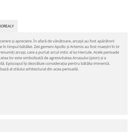
BOREALY
 cerere și apreciere. În afară de vânătoare, arcașii au fost apărătorii
re în timpul bătăliei. Zeii gemeni Apollo și Artemis au fost maeștri în tir
 renumiți arcași, care a purtat arcul mitic al lui Hercule. Acele perioade
tatea lor este simbolizată de agresivitatea Arcașului (pion) și a
ilă. Episcopul își dezvăluie considerația pentru bătălia iminentă.
bază al stilului arhitectural din acea perioadă.