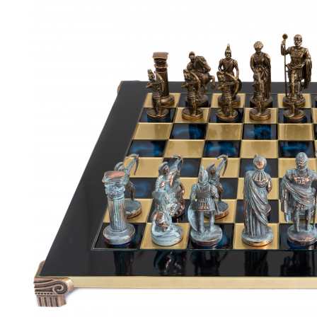
Bijuterii Mirese
Selectii
Reduceri
Cele mai noi
Cele mai vandute
Cele mai votate
Cu video
Pret
0 Lei - 100 Lei
100 Lei - 200 Lei
200 Lei - 300 Lei
300 Lei - 500 Lei
500 Lei - 1000 Lei
1000 Lei +