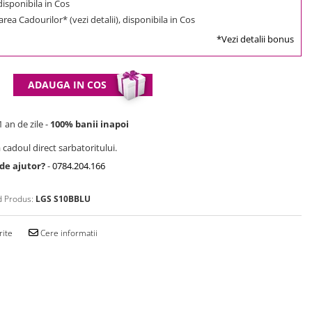
 disponibila in Cos
rea Cadourilor* (vezi detalii), disponibila in Cos
*Vezi detalii bonus
ADAUGA IN COS
 an de zile -
100% banii inapoi
 cadoul direct sarbatoritului.
 de ajutor?
-
0784.204.166
 Produs:
LGS S10BBLU
rite
Cere informatii