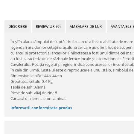
DESCRIERE
REVIEW-URI
(0)
AMBALARE DE LUX
AVANTAJELE 
În și în afara câmpului de luptă, tirul cu arcul a fost o abilitate de mare
legendari ai zidurilor cetății orașului și cei care au oferit foc de acoperi
cu arcul și protectori ai arcașilor. Philoctetes a fost unul dintre cei mai
au fost caracterizate de războaie feroce locale și internaționale. Feroci
Cavalerului. Poziția regelui și reginei indică conducerea lor incontestab
În cele din urmă, Castelul este o reproducere a unui stâlp, simbolul de 
Dimensiunile plăcii 44 x 44cm
Greutatea setului 8,4 Kg
Tablă de șah: Alamă
Piese de sah: aliaj de zinc 5
Carcasă din lemn: lemn laminat
Informatii conformitate produs