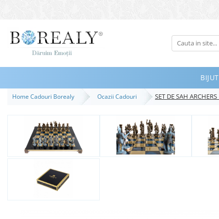
Bijuterii
Tipuri
Inele
BIJUT
Cercei
SET DE SAH ARCHERS 
Home Cadouri Borealy
Ocazii Cadouri
Bratari
Coliere
Seturi
Brose
Tiare
Destinatari
Bijuterii Femei
Bijuterii Copii