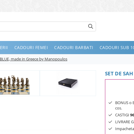
ERII
CADOURI FEMEI
CADOURI BARBATI
CADOURI SUB 10
BLUE, made in Greece by Manopoulos
SET DE SAH
BONUS o Bij
cos.
CASTIGI
9
LIVRARE GR
Impachetar