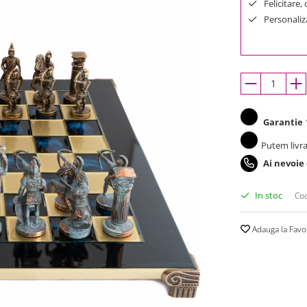
Felicitare,
Personaliza
Garantie
1
Putem livra
Ai nevoie
In stoc
Cod
Adauga la Favo