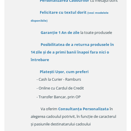
Personalizarea Cadourilor
cu mesajul dorit
Felicitare cu textul dorit
(
vezi modelele
disponibile
)
Garanție
1 An de zile
la toate produsele
Posibilitatea de a returna produsele în
14 zile
și de a primi
banii înapoi fara nici o
întrebare
Platești Ușor
, cum preferi
- Cash la Curier - Ramburs
- Online cu Cardul de Credit
- Transfer Bancar, prin OP
Va oferim
Consultanța Personalizata
în
alegerea cadoulul potrivit, în funcție de caracterul
și pasiunile destinatarului cadoului