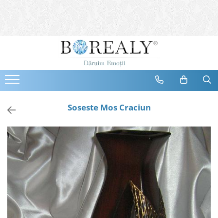
Bijuterii
Tipuri
Inele
Cercei
Bratari
Coliere
Soseste Mos Craciun
Seturi
Brose
Tiare
Destinatari
Bijuterii Femei
Bijuterii Copii
Bijuterii Mirese
Selectii