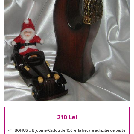
Reduceri
Cele mai noi
Cele mai vandute
Cele mai votate
Cu video
Pret
0 Lei - 100 Lei
100 Lei - 200 Lei
200 Lei - 300 Lei
300 Lei - 500 Lei
500 Lei - 1000 Lei
1000 Lei +
210 Lei
BONUS o Bijuterie/Cadou de 150 lei la fiecare achizitie de peste