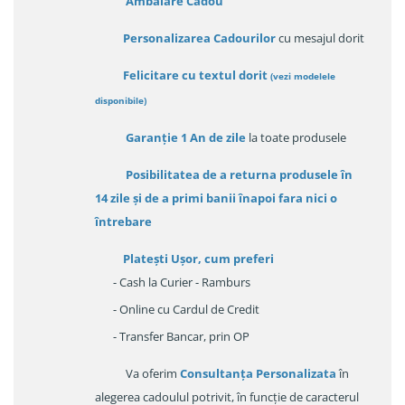
Ambalare Cadou
Personalizarea Cadourilor
cu mesajul dorit
Felicitare cu textul dorit
(
vezi modelele
disponibile
)
Garanție
1 An de zile
la toate produsele
Posibilitatea de a returna produsele în
14 zile
și de a primi
banii înapoi fara nici o
întrebare
Platești Ușor
, cum preferi
- Cash la Curier - Ramburs
- Online cu Cardul de Credit
- Transfer Bancar, prin OP
Va oferim
Consultanța Personalizata
în
alegerea cadoulul potrivit, în funcție de caracterul