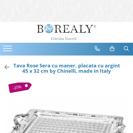
Bijuterii
Tipuri
Inele
Cercei
Bratari
Coliere
Tava Rose Sera cu maner, placata cu argint
45 x 32 cm by Chinelli, made in Italy
Seturi
Brose
-25%
Tiare
Destinatari
Bijuterii Femei
Bijuterii Copii
Bijuterii Mirese
Selectii