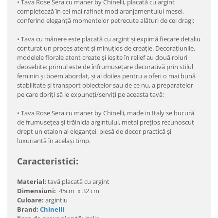
•
Tava Rose Sera cu maner by Chinelli, placată cu argint
completează în cel mai rafinat mod aranjamentului mesei,
conferind eleganță momentelor petrecute alături de cei dragi;
•
Tava cu mânere este placată cu argint și expimă fiecare detaliu
conturat un proces atent și minuțios de creație. Decorațiunile,
modelele florale atent create și ieșite în relief au două roluri
deosebite: primul este de înfrumusețare decorativă prin stilul
feminin și boem abordat, și al doilea pentru a oferi o mai bună
stabilitate și transport obiectelor sau de ce nu, a preparatelor
pe care doriți să le expuneți/serviți pe aceasta tavă;
•
Tava Rose Sera cu maner by Chinelli, made in Italy se bucură
de frumusețea și trăinicia argintului, metal prețios recunoscut
drept un etalon al eleganţei, piesă de decor practică şi
luxuriantă în același timp.
Caracteristici:
Material:
tavă placată cu argint
Dimensiuni:
45cm x 32 cm
Culoare:
argintiu
Brand:
Chinelli