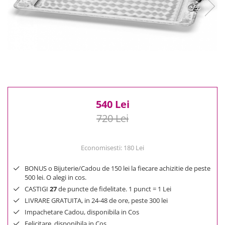
Reduceri
Cele mai noi
Cele mai vandute
Cele mai votate
Cu video
Pret
0 Lei - 100 Lei
100 Lei - 200 Lei
540 Lei
200 Lei - 300 Lei
720 Lei
300 Lei - 500 Lei
500 Lei - 1000 Lei
Economisesti:
180
Lei
1000 Lei +
BONUS o Bijuterie/Cadou de 150 lei la fiecare achizitie de peste
500 lei. O alegi in cos.
CASTIGI
27
de puncte de fidelitate. 1 punct = 1 Lei
LIVRARE GRATUITA, in 24-48 de ore, peste 300 lei
Impachetare Cadou, disponibila in Cos
Felicitare, disponibila in Cos