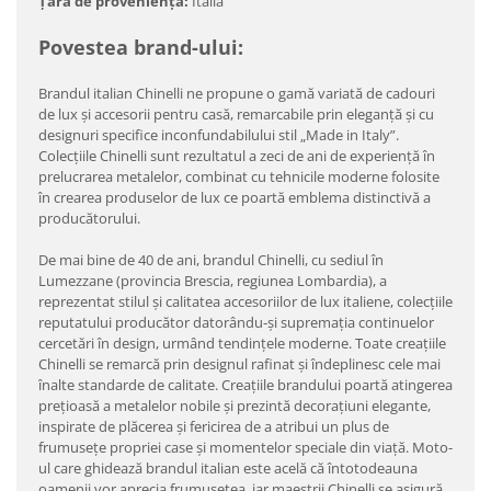
Țara de proveniență:
Italia
Povestea brand-ului:
Brandul italian Chinelli ne propune o gamă variată de cadouri
de lux şi accesorii pentru casă, remarcabile prin eleganţă şi cu
designuri specifice inconfundabilului stil „Made in Italy”.
Colecţiile Chinelli sunt rezultatul a zeci de ani de experienţă în
prelucrarea metalelor, combinat cu tehnicile moderne folosite
în crearea produselor de lux ce poartă emblema distinctivă a
producătorului.
De mai bine de 40 de ani, brandul Chinelli, cu sediul în
Lumezzane (provincia Brescia, regiunea Lombardia), a
reprezentat stilul şi calitatea accesoriilor de lux italiene, colecţiile
reputatului producător datorându-şi supremaţia continuelor
cercetări în design, urmând tendinţele moderne. Toate creaţiile
Chinelli se remarcă prin designul rafinat şi îndeplinesc cele mai
înalte standarde de calitate. Creaţiile brandului poartă atingerea
preţioasă a metalelor nobile şi prezintă decoraţiuni elegante,
inspirate de plăcerea şi fericirea de a atribui un plus de
frumuseţe propriei case şi momentelor speciale din viaţă. Moto-
ul care ghidează brandul italian este acelă că întotodeauna
oamenii vor aprecia frumuseţea, iar maeştrii Chinelli se asigură