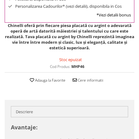
Personalizarea Cadourilor* (vezi detalii), disponibila in Cos
*Vezi detalii bonus
Chinelli oferă prin fiecare piesa placată cu argint o adevarată
operă de artă datorită măiestriei și talentului cu care este
realizată. Tava placată cu argint by Chinelli reprezintă imaginea
vie între între modern și clasic, lux și eleganță, calitate şi
estetică superioară.
Stoc epuizat
Cod Produs:
MHP46
Adauga la Favorite
Cere informatii
Descriere
Avantaje: