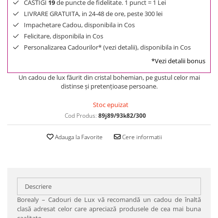
CASTIGI
19
de puncte de fidelitate. 1 punct = 1 Lei
LIVRARE GRATUITA, in 24-48 de ore, peste 300 lei
Impachetare Cadou, disponibila in Cos
Felicitare, disponibila in Cos
Personalizarea Cadourilor* (vezi detalii), disponibila in Cos
*Vezi detalii bonus
Un cadou de lux făurit din cristal bohemian, pe gustul celor mai
distinse şi pretenţioase persoane.
Stoc epuizat
Cod Produs:
89j89/93k82/300
Adauga la Favorite
Cere informatii
Descriere
Borealy – Cadouri de Lux vă recomandă un cadou de înaltă
clasă adresat celor care apreciază produsele de cea mai buna