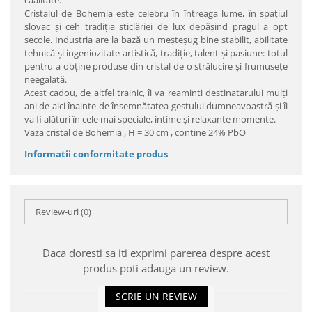
caalitate.
Cristalul de Bohemia este celebru în întreaga lume, în spaţiul
slovac şi ceh tradiţia sticlăriei de lux depăşind pragul a opt
secole. Industria are la bază un meşteşug bine stabilit, abilitate
tehnică şi ingeniozitate artistică, tradiţie, talent şi pasiune: totul
pentru a obţine produse din cristal de o strălucire şi frumuseţe
neegalată.
Acest cadou, de altfel trainic, îi va reaminti destinatarului mulţi
ani de aici înainte de însemnătatea gestului dumneavoastră şi îi
va fi alături în cele mai speciale, intime şi relaxante momente.
Vaza cristal de Bohemia , H = 30 cm , contine 24% PbO
Informatii conformitate produs
Review-uri
(0)
Daca doresti sa iti exprimi parerea despre acest
produs poti adauga un review.
SCRIE UN REVIEW