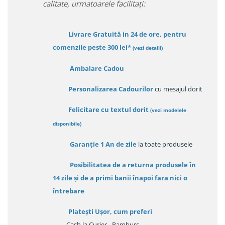
calitate, urmatoarele facilitați:
Livrare Gratuită in 24 de ore, pentru
comenzile peste 300 lei*
(vezi detalii)
Ambalare Cadou
Personalizarea Cadourilor
cu mesajul dorit
Felicitare cu textul dorit
(
vezi modelele
disponibile
)
Garanție
1 An de zile
la toate produsele
Posibilitatea de a returna produsele în
14 zile
și de a primi
banii înapoi fara nici o
întrebare
Platești Ușor
, cum preferi
- Cash la Curier - Ramburs