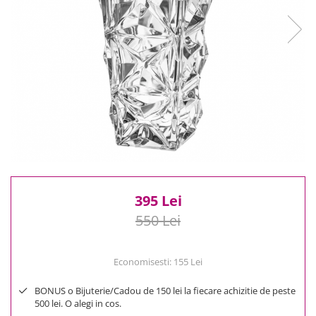
Reduceri
Cele mai noi
Cele mai vandute
Cele mai votate
Cu video
Pret
0 Lei - 100 Lei
100 Lei - 200 Lei
200 Lei - 300 Lei
300 Lei - 500 Lei
500 Lei - 1000 Lei
395 Lei
1000 Lei +
550 Lei
Economisesti:
155
Lei
BONUS o Bijuterie/Cadou de 150 lei la fiecare achizitie de peste
500 lei. O alegi in cos.