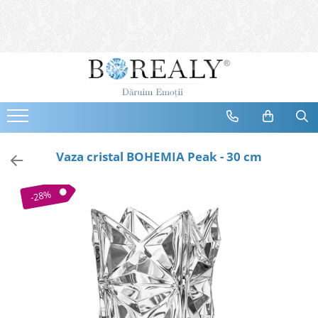
Bijuterii
Tipuri
Inele
Cercei
Bratari
Coliere
Vaza cristal BOHEMIA Peak - 30 cm
Seturi
Brose
-28%
Tiare
Destinatari
Bijuterii Femei
Bijuterii Copii
Bijuterii Mirese
Selectii