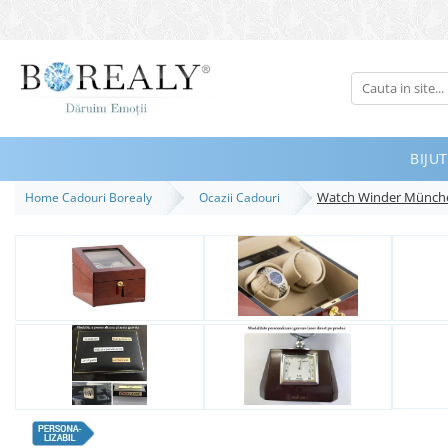
Bijuterii
Tipuri
Inele
BIJUT
Cercei
Watch Winder München
Home Cadouri Borealy
Ocazii Cadouri
Bratari
Coliere
Seturi
Brose
Tiare
Destinatari
Bijuterii Femei
Bijuterii Copii