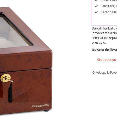
Felicitare,
Personaliza
Dăruiţi bărbatul
întoarcerea a do
semnat de reput
prestigiu.
Durata de livra
Stoc epuizat
Adauga la Favo