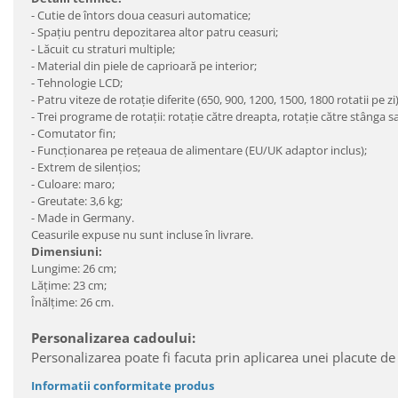
- Cutie de întors doua ceasuri automatice;
- Spaţiu pentru depozitarea altor patru ceasuri;
- Lăcuit cu straturi multiple;
- Material din piele de caprioară pe interior;
- Tehnologie LCD;
- Patru viteze de rotaţie diferite (650, 900, 1200, 1500, 1800 rotatii pe zi)
- Trei programe de rotaţii: rotaţie către dreapta, rotaţie către stânga s
- Comutator fin;
- Funcţionarea pe reţeaua de alimentare (EU/UK adaptor inclus);
- Extrem de silenţios;
- Culoare: maro;
- Greutate: 3,6 kg;
- Made in Germany.
Ceasurile expuse nu sunt incluse în livrare.
Dimensiuni:
Lungime: 26 cm;
Lăţime: 23 cm;
Înălţime: 26 cm.
Personalizarea cadoului:
Personalizarea poate fi facuta prin aplicarea unei placute de
Informatii conformitate produs