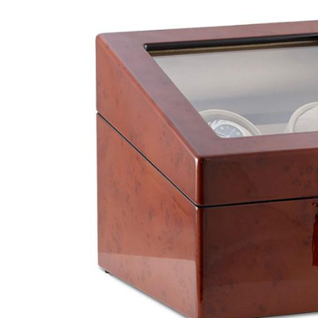
Bijuterii Mirese
Selectii
Reduceri
Cele mai noi
Cele mai vandute
Cele mai votate
Cu video
Pret
0 Lei - 100 Lei
100 Lei - 200 Lei
200 Lei - 300 Lei
300 Lei - 500 Lei
500 Lei - 1000 Lei
1000 Lei +