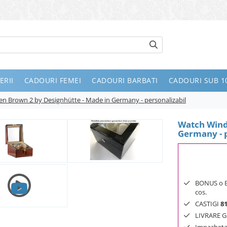
ERII
CADOURI FEMEI
CADOURI BARBATI
CADOURI SUB 10
 Brown 2 by Designhütte - Made in Germany - personalizabil
Watch Wind
Germany - p
BONUS o Bij
cos.
CASTIGI
8
LIVRARE GR
Impachetar