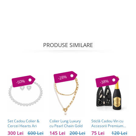
PRODUSE SIMILARE
-28%
-50%
-38%
Set Cadou Colier &
Sticlă Cadou Vin cu
C
Colier Lung Luxury
Cercei Hearts Ari
Accesorii Premium
V
cu Pearl Chain Gold
Personalizată – Set
C
300 Lei
600 Lei
75 Lei
120 Lei
1
145 Lei
200 Lei
Elegant pentru
C