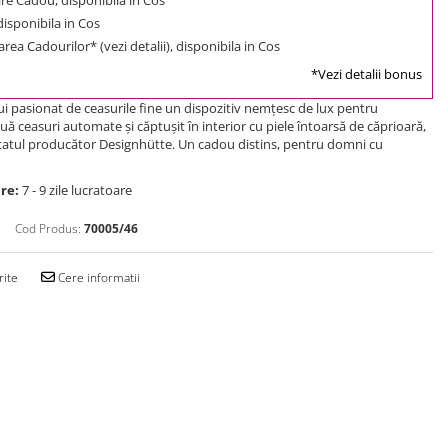
 disponibila in Cos
rea Cadourilor* (vezi detalii), disponibila in Cos
*Vezi detalii bonus
ui pasionat de ceasurile fine un dispozitiv nemţesc de lux pentru
uă ceasuri automate şi căptuşit în interior cu piele întoarsă de căprioară,
atul producător Designhütte. Un cadou distins, pentru domni cu
re:
7 - 9 zile lucratoare
Cod Produs:
70005/46
rite
Cere informatii