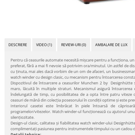
DESCRIERE
VIDEO
(1)
REVIEW-URI
(0)
AMBALARE DE LUX
Pentru că ceasurile automate necesită mişcare pentru a funcţiona, u
preferat, fără a mai fi nevoie să potrivim ora/minutul. Un astfel de di
cu ţinuta, mai ales dacă vorbim de un om de afaceri, un businessman 
watch winder cu design clasic, cu mecanism pentru întoarcerea constan
Dispozitivul de întoarcere a ceasurilor Munchen 2 by Designhütte s
maro, lăcuită în multiple straturi. Mecanismul asigură întoarcere
îndelungată de timp, cu posibilitatea de a opta între patru viteze d
ceasuri de mână din colecţia posesorului în condiţii optime şi este pre
Interiorul casetei este îmbrăcat în piele întoarsă de căprioar
programelor/vitezelor. Watch winder-ul funcţionează cu ajutorul unui
silenţiozitate.
Design-ul clasic, calitatea şi fiabilitatea watch winder-ului Designhütt
complimentaţi pasiunea pentru instrumentele timpului cu un cadou de c
Detalii tehnice: