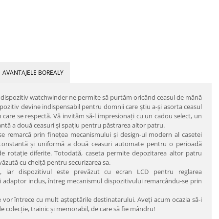
AVANTAJELE BOREALY
n dispozitiv watchwinder ne permite să purtăm oricând ceasul de mână
spozitiv devine indispensabil pentru domnii care ştiu a-şi asorta ceasul
care se respectă. Vă invităm să-l impresionaţi cu un cadou select, un
tă a două ceasuri şi spaţiu pentru păstrarea altor patru.
e remarcă prin fineţea mecanismului şi design-ul modern al casetei
a constantă şi uniformă a două ceasuri automate pentru o perioadă
e rotaţie diferite. Totodată, caseta permite depozitarea altor patru
văzută cu cheiţă pentru securizarea sa.
ă, iar dispozitivul este prevăzut cu ecran LCD pentru reglarea
 adaptor inclus, întreg mecanismul dispozitivului remarcându-se prin
e vor întrece cu mult aşteptările destinatarului. Aveţi acum ocazia să-i
olecţie, trainic şi memorabil, de care să fie mândru!