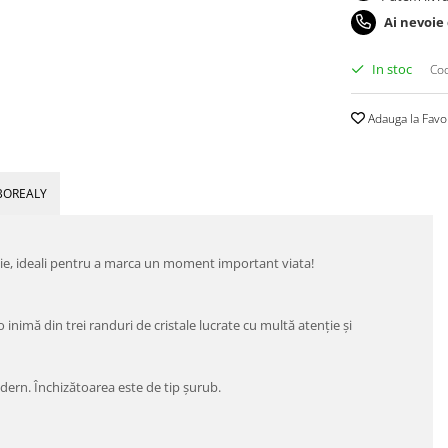
Ai nevoie
In stoc
Cod
Adauga la Favo
BOREALY
gășie, ideali pentru a marca un moment important viata!
 inimă din trei randuri de cristale lucrate cu multă atenție și
modern. Închizătoarea este de tip șurub.