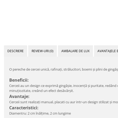
DESCRIERE
REVIEW-URI
(0)
AMBALARE DE LUX
AVANTAJELE 
O pereche de cercei unică, rafinați, strălucitori, boemi și plini de gin
Beneficii:
Cerceii au un design ce exprimă gingășie, inocență și puritate, redând o
minuțiozitate, creând un efect desăvârșit.
Avantaje:
Cerceii sunt realizați manual, placati cu aur intr-un design stilizat și 
Caracteristici:
Diamentru: 2 cm înălțime, 2 cm lungime