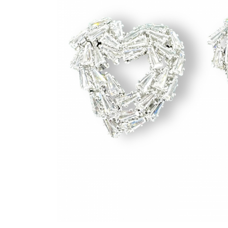
Bijuterii Mirese
Selectii
Reduceri
Cele mai noi
Cele mai vandute
Cele mai votate
Cu video
Pret
0 Lei - 100 Lei
100 Lei - 200 Lei
200 Lei - 300 Lei
300 Lei - 500 Lei
500 Lei - 1000 Lei
1000 Lei +