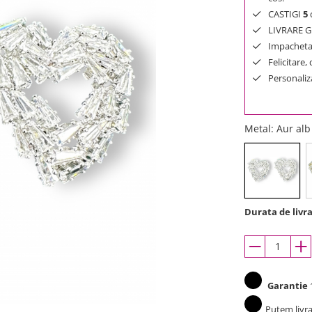
CASTIGI
5
d
LIVRARE GR
Impachetar
Felicitare,
Personaliza
Metal
: Aur al
Durata de livra
Garantie
1
Putem livra