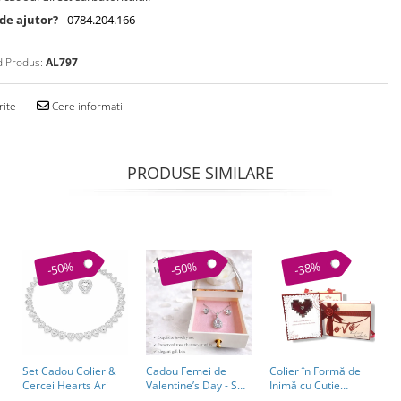
 de ajutor?
-
0784.204.166
 Produs:
AL797
rite
Cere informatii
PRODUSE SIMILARE
-50%
-50%
-38%
Set Cadou Colier &
Cadou Femei de
Colier în Formă de
S
Cercei Hearts Ari
Valentine’s Day - Set
Inimă cu Cutie
H
Colier si Cercei &
Cadou – Cadou
C