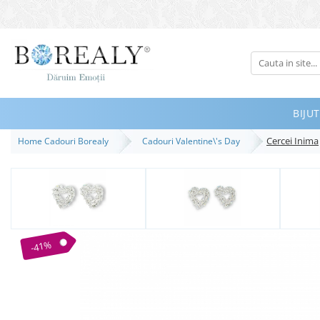
Bijuterii
Tipuri
Inele
BIJUT
Cercei
Cercei Inima
Home Cadouri Borealy
Cadouri Valentine\'s Day
Bratari
Coliere
Seturi
Brose
Tiare
-41%
Destinatari
Bijuterii Femei
Bijuterii Copii