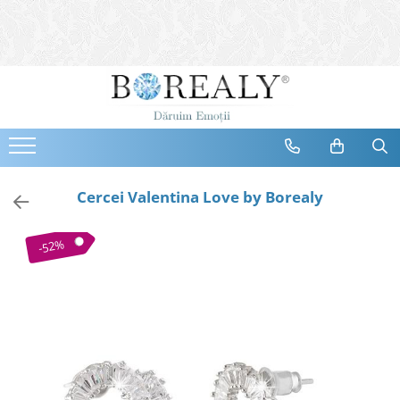
Bijuterii
Tipuri
Inele
Cercei
Bratari
Coliere
Cercei Valentina Love by Borealy
Seturi
Brose
-52%
Tiare
Destinatari
Bijuterii Femei
Bijuterii Copii
Bijuterii Mirese
Selectii