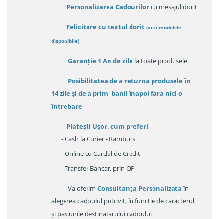
Personalizarea Cadourilor
cu mesajul dorit
Felicitare cu textul dorit
(
vezi modelele
disponibile
)
Garanție
1 An de zile
la toate produsele
Posibilitatea de a returna produsele în
14 zile
și de a primi
banii înapoi fara nici o
întrebare
Platești Ușor
, cum preferi
- Cash la Curier - Ramburs
- Online cu Cardul de Credit
- Transfer Bancar, prin OP
Va oferim
Consultanța Personalizata
în
alegerea cadoulul potrivit, în funcție de caracterul
și pasiunile destinatarului cadoului