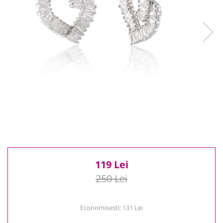
Reduceri
Cele mai noi
Cele mai vandute
Cele mai votate
Cu video
Pret
0 Lei - 100 Lei
100 Lei - 200 Lei
200 Lei - 300 Lei
300 Lei - 500 Lei
500 Lei - 1000 Lei
1000 Lei +
119 Lei
250 Lei
Economisesti:
131
Lei