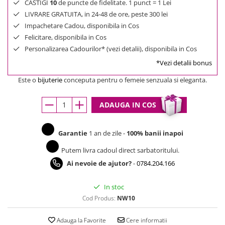
CASTIGI
10
de puncte de fidelitate. 1 punct = 1 Lei
LIVRARE GRATUITA, in 24-48 de ore, peste 300 lei
Impachetare Cadou, disponibila in Cos
Felicitare, disponibila in Cos
Personalizarea Cadourilor* (vezi detalii), disponibila in Cos
*Vezi detalii bonus
Este o
bijuterie
conceputa pentru o femeie senzuala si eleganta.
ADAUGA IN COS
Garantie
1 an de zile -
100% banii inapoi
Putem livra cadoul direct sarbatoritului.
Ai nevoie de ajutor?
-
0784.204.166
In stoc
Cod Produs:
NW10
Adauga la Favorite
Cere informatii