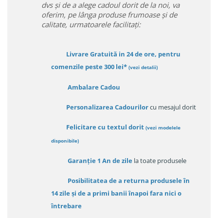
dvs și de a alege cadoul dorit de la noi, va
oferim, pe lânga produse frumoase și de
calitate, urmatoarele facilitați:
Livrare Gratuită in 24 de ore, pentru
comenzile peste 300 lei*
(vezi detalii)
Ambalare Cadou
Personalizarea Cadourilor
cu mesajul dorit
Felicitare cu textul dorit
(
vezi modelele
disponibile
)
Garanție
1 An de zile
la toate produsele
Posibilitatea de a returna produsele în
14 zile
și de a primi
banii înapoi fara nici o
întrebare