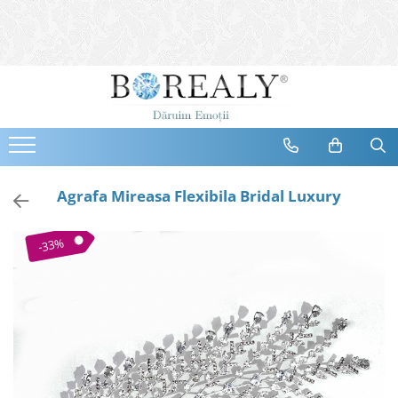
Bijuterii
Tipuri
Inele
Cercei
Bratari
Coliere
Agrafa Mireasa Flexibila Bridal Luxury
Seturi
Brose
-33%
Tiare
Destinatari
Bijuterii Femei
Bijuterii Copii
Bijuterii Mirese
Selectii