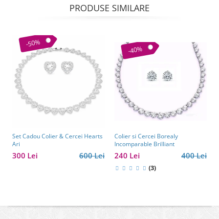
PRODUSE SIMILARE
-50%
-40%
Colier si Cercei Borealy
Set Cadou Colier & Cercei Hearts
Incomparable Brilliant
Ari
240 Lei
400 Lei
300 Lei
600 Lei
(3)