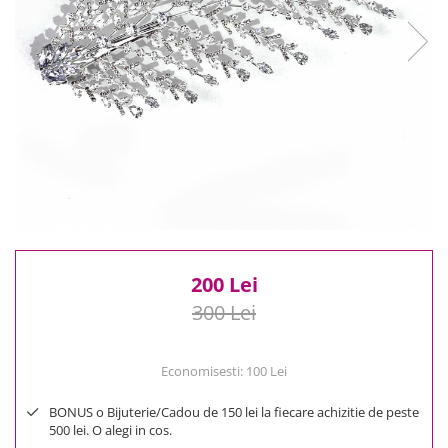
Reduceri
Cele mai noi
Cele mai vandute
Cele mai votate
Cu video
Pret
0 Lei - 100 Lei
100 Lei - 200 Lei
200 Lei - 300 Lei
300 Lei - 500 Lei
500 Lei - 1000 Lei
200 Lei
1000 Lei +
300 Lei
Economisesti:
100
Lei
BONUS o Bijuterie/Cadou de 150 lei la fiecare achizitie de peste
500 lei. O alegi in cos.