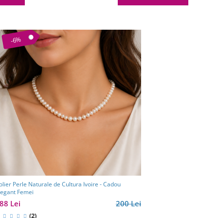
-6%
olier Perle Naturale de Cultura Ivoire - Cadou
legant Femei
88 Lei
200 Lei
(2)