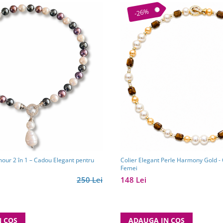
-26%
mour 2 în 1 – Cadou Elegant pentru
Colier Elegant Perle Harmony Gold -
Femei
250 Lei
148 Lei
N COS
ADAUGA IN COS