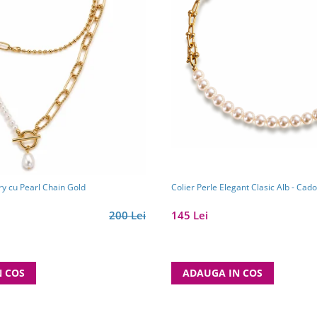
ry cu Pearl Chain Gold
Colier Perle Elegant Clasic Alb - Cad
200 Lei
145 Lei
N COS
ADAUGA IN COS