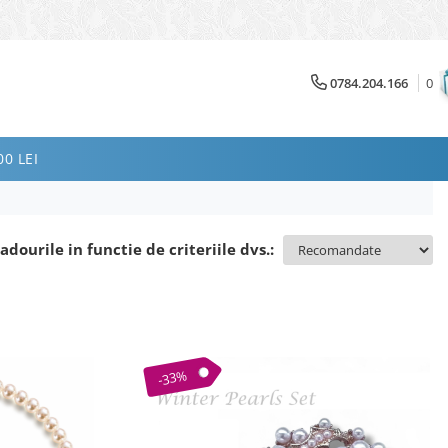
0784.204.166
0
0 LEI
adourile in functie de criteriile dvs.:
-33%