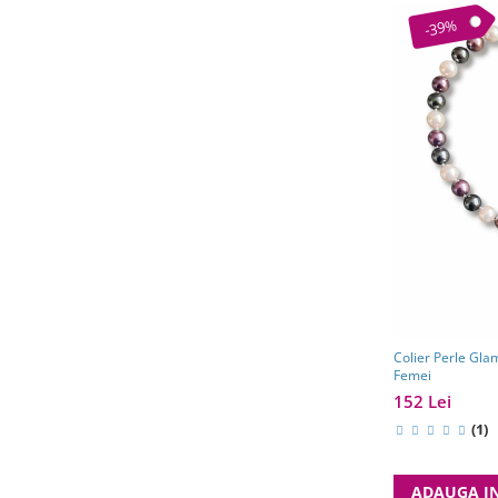
-39%
Colier Perle Gla
Femei
152 Lei
(1)
ADAUGA I