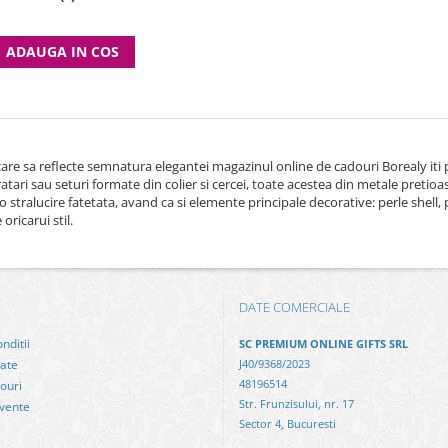
ADAUGA IN COS
care sa reflecte semnatura elegantei magazinul online de cadouri Borealy iti p
bratari sau seturi formate din colier si cercei, toate acestea din metale preti
o stralucire fatetata, avand ca si elemente principale decorative: perle shell,
oricarui stil.
DATE COMERCIALE
nditii
SC PREMIUM ONLINE GIFTS SRL
tate
J40/9368/2023
48196514
ouri
Str. Frunzisului, nr. 17
cvente
Sector 4, Bucuresti