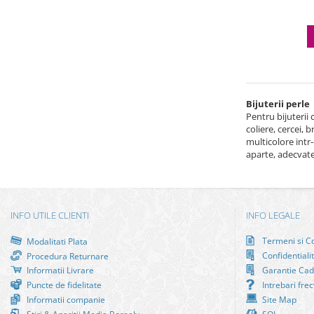
Bijuterii perle
Pentru bijuterii 
coliere, cercei, 
multicolore intr-
aparte, adecvate 
INFO UTILE CLIENTI
INFO LEGALE
Termeni si Co
Modalitati Plata
Confidentiali
Procedura Returnare
Informatii Livrare
Garantie Cad
Puncte de fidelitate
Intrebari fre
Informatii companie
Site Map