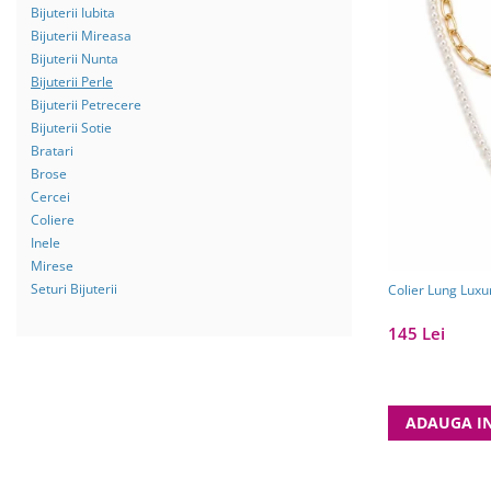
Bijuterii Mirese
Bijuterii Iubita
Selectii
Bijuterii Mireasa
Bijuterii Nunta
Reduceri
Bijuterii Perle
Cele mai noi
Bijuterii Petrecere
Bijuterii Sotie
Cele mai vandute
Bratari
Cele mai votate
Brose
Cercei
Cu video
Coliere
Pret
Inele
Mirese
0 Lei - 100 Lei
Seturi Bijuterii
Colier Lung Luxu
100 Lei - 200 Lei
145 Lei
200 Lei - 300 Lei
300 Lei - 500 Lei
500 Lei - 1000 Lei
ADAUGA I
1000 Lei +