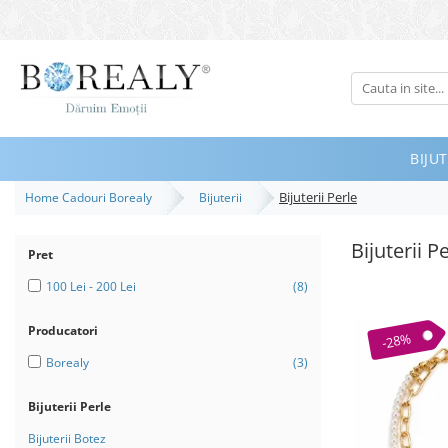
Bijuterii
Tipuri
Inele
BIJUT
Cercei
Bijuterii Perle
Home Cadouri Borealy
Bijuterii
Bratari
Coliere
Bijuterii P
Pret
Seturi
100 Lei - 200 Lei
(8)
Brose
Tiare
Producatori
-28%
Destinatari
Borealy
(3)
Bijuterii Femei
Bijuterii Perle
Bijuterii Copii
Bijuterii Botez