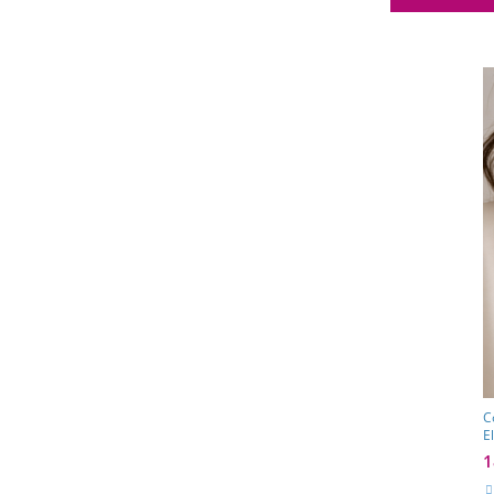
C
E
1