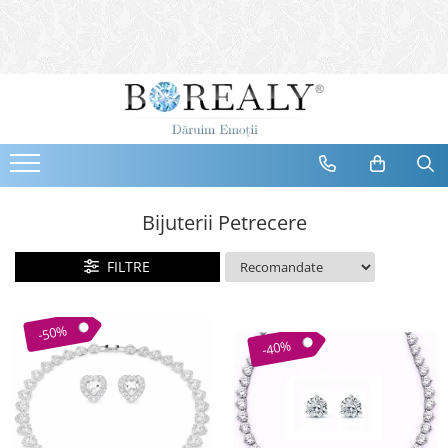
Bijuterii
Tipuri
Inele
Cercei
Bratari
Coliere
Bijuterii Petrecere
Seturi
FILTRE
Brose
Tiare
Destinatari
-50%
-40%
Bijuterii Femei
Bijuterii Copii
Bijuterii Mirese
Selectii