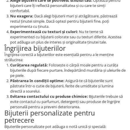
Alege bijuterii care se potrivesc stilului tău:
Optează pentru
bijuterii care îți reflectă personalitatea și cu care te simți
confortabil.
Nu exagera:
Dacă alegi bijuterii mari și atrăgătoare, păstrează
restul ținutei simple. Dacă optezi pentru bijuterii fine, poți
experimenta cu ținuta.
Experimentează cu texturi și culori:
Nu te teme să
experimentezi cu bijuterii colorate sau cu texturi diferite. Acestea
pot adăuga un plus de interes și originalitate ținutei tale.
Îngrijirea bijuteriilor
Îngrijirea corectă a bijuteriilor este esențială pentru a le menține
strălucirea:
Curățarea regulată:
Folosește o cârpă moale pentru a curăța
bijuteriile după fiecare purtare, îndepărtând murdăria și uleiurile de
pe piele.
Păstrarea în condiții optime:
Asigură-te că bijuteriile sunt
păstrate într-o cutie de bijuterii, ferite de umiditate și lumina
directă a soarelui.
Evitarea contactului cu produse chimice:
Bijuteriile trebuie să
evite contactul cu parfumuri, detergenți sau produse de îngrijire
personală pentru a preveni deteriorarea.
Bijuterii personalizate pentru
petrecere
Bijuteriile personalizate pot adăuga o notă unică și specială: