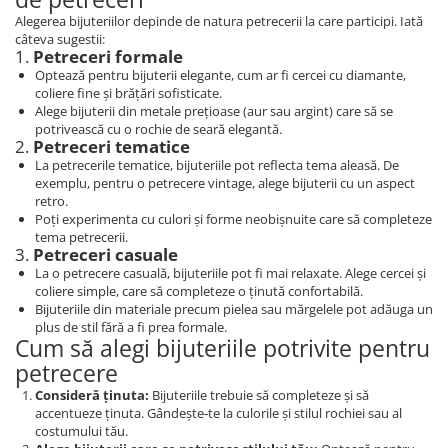
Alegerea bijuteriilor depinde de natura petrecerii la care participi. Iată
câteva sugestii:
1.
Petreceri formale
Optează pentru bijuterii elegante, cum ar fi cercei cu diamante,
coliere fine și brățări sofisticate.
Alege bijuterii din metale prețioase (aur sau argint) care să se
potrivească cu o rochie de seară elegantă.
2.
Petreceri tematice
La petrecerile tematice, bijuteriile pot reflecta tema aleasă. De
exemplu, pentru o petrecere vintage, alege bijuterii cu un aspect
retro.
Poți experimenta cu culori și forme neobișnuite care să completeze
tema petrecerii.
3.
Petreceri casuale
La o petrecere casuală, bijuteriile pot fi mai relaxate. Alege cercei și
coliere simple, care să completeze o ținută confortabilă.
Bijuteriile din materiale precum pielea sau mărgelele pot adăuga un
plus de stil fără a fi prea formale.
Cum să alegi bijuteriile potrivite pentru
petrecere
Consideră ținuta:
Bijuteriile trebuie să completeze și să
accentueze ținuta. Gândește-te la culorile și stilul rochiei sau al
costumului tău.