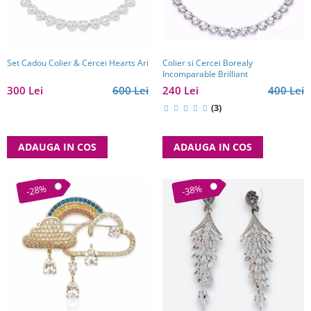
Reduceri
Cele mai noi
Cele mai vandute
Cele mai votate
Colier si Cercei Borealy
Set Cadou Colier & Cercei Hearts Ari
Incomparable Brilliant
Cu video
240 Lei
400 Lei
300 Lei
600 Lei
Pret
(3)
0 Lei - 100 Lei
100 Lei - 200 Lei
ADAUGA IN COS
ADAUGA IN COS
200 Lei - 300 Lei
300 Lei - 500 Lei
-28%
-38%
500 Lei - 1000 Lei
1000 Lei +