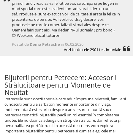
primul rand vreau sa va felicit pe voi, ca echipa si pe Eugen in
mod special care este evident un adevarat lider, nu un
sef. Produsele sunt exact ca voi, de calitate si arata la fel ca in
prezentarea de pe site. Voi vorbi cu drag despre voi,
produsele pe care le comercializati si mai ales despre ce
Oameni faini sunt aici. Ma declar PR-ul Borealy ( pro bono )
😊 Weekend placut tuturor!
Postat de
Doina Petrache
in 06.02.2026
Vezi toate cele 2901 testimoniale
Bijuterii pentru Petrecere: Accesorii
Strălucitoare pentru Momente de
Neuitat
Petrecerile sunt ocazii speciale care aduc împreună prietenii, familia și
cunoscuți pentru a sărbători momente importante din viață.
Indiferent dacă este vorba despre o aniversare, o nuntă sau o
petrecere tematică, bijuteriile joacă un rol esențial în completarea
ținutei. Ele nu doar că adaugă un strop de strălucire, dar reflectă și
personalitatea purtătorului. În această descriere, vom explora
importanța bijuteriilor pentru petrecere și cum să alegi cele mai