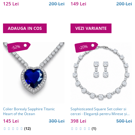
125 Lei
200 Lei
149 Lei
200 Lei
ADAUGA IN COS
VEZI VARIANTE
-52%
-20%
Colier Borealy Sapphire Titanic
Sophisticated Square Set colier si
Heart of the Ocean
cercei - Eleganță pentru Mirese și
Cadou Premium
145 Lei
300 Lei
398 Lei
500 Lei
(12)
(1)