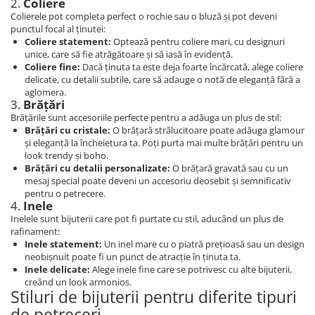
2.
Coliere
Colierele pot completa perfect o rochie sau o bluză și pot deveni
punctul focal al ținutei:
Coliere statement:
Optează pentru coliere mari, cu designuri
unice, care să fie atrăgătoare și să iasă în evidență.
Coliere fine:
Dacă ținuta ta este deja foarte încărcată, alege coliere
delicate, cu detalii subtile, care să adauge o notă de eleganță fără a
aglomera.
3.
Brățări
Brățările sunt accesoriile perfecte pentru a adăuga un plus de stil:
Brățări cu cristale:
O brățară strălucitoare poate adăuga glamour
și eleganță la încheietura ta. Poți purta mai multe brățări pentru un
look trendy și boho.
Brățări cu detalii personalizate:
O brățară gravată sau cu un
mesaj special poate deveni un accesoriu deosebit și semnificativ
pentru o petrecere.
4.
Inele
Inelele sunt bijuterii care pot fi purtate cu stil, aducând un plus de
rafinament:
Inele statement:
Un inel mare cu o piatră prețioasă sau un design
neobișnuit poate fi un punct de atracție în ținuta ta.
Inele delicate:
Alege inele fine care se potrivesc cu alte bijuterii,
creând un look armonios.
Stiluri de bijuterii pentru diferite tipuri
de petreceri