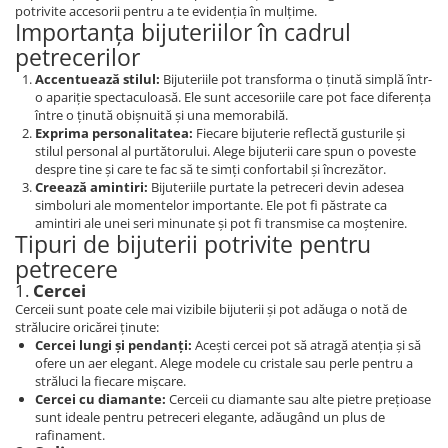
potrivite accesorii pentru a te evidenția în mulțime.
Importanța bijuteriilor în cadrul
petrecerilor
Accentuează stilul:
Bijuteriile pot transforma o ținută simplă într-
o apariție spectaculoasă. Ele sunt accesoriile care pot face diferența
între o ținută obișnuită și una memorabilă.
Exprima personalitatea:
Fiecare bijuterie reflectă gusturile și
stilul personal al purtătorului. Alege bijuterii care spun o poveste
despre tine și care te fac să te simți confortabil și încrezător.
Creează amintiri:
Bijuteriile purtate la petreceri devin adesea
simboluri ale momentelor importante. Ele pot fi păstrate ca
amintiri ale unei seri minunate și pot fi transmise ca moștenire.
Tipuri de bijuterii potrivite pentru
petrecere
1.
Cercei
Cerceii sunt poate cele mai vizibile bijuterii și pot adăuga o notă de
strălucire oricărei ținute:
Cercei lungi și pendanți:
Acești cercei pot să atragă atenția și să
ofere un aer elegant. Alege modele cu cristale sau perle pentru a
străluci la fiecare mișcare.
Cercei cu diamante:
Cerceii cu diamante sau alte pietre prețioase
sunt ideale pentru petreceri elegante, adăugând un plus de
rafinament.