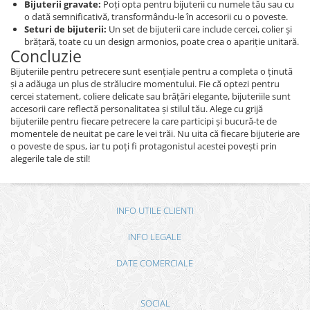
Bijuterii gravate:
Poți opta pentru bijuterii cu numele tău sau cu
o dată semnificativă, transformându-le în accesorii cu o poveste.
Seturi de bijuterii:
Un set de bijuterii care include cercei, colier și
brățară, toate cu un design armonios, poate crea o apariție unitară.
Concluzie
Bijuteriile pentru petrecere sunt esențiale pentru a completa o ținută
și a adăuga un plus de strălucire momentului. Fie că optezi pentru
cercei statement, coliere delicate sau brățări elegante, bijuteriile sunt
accesorii care reflectă personalitatea și stilul tău. Alege cu grijă
bijuteriile pentru fiecare petrecere la care participi și bucură-te de
momentele de neuitat pe care le vei trăi. Nu uita că fiecare bijuterie are
o poveste de spus, iar tu poți fi protagonistul acestei povești prin
alegerile tale de stil!
INFO UTILE CLIENTI
INFO LEGALE
DATE COMERCIALE
SOCIAL