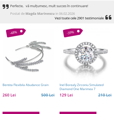
Perfecte, vă mulțumesc, mult succes în continuare!
Postat de
Magda Marinescu
in 06.02.2026
Vezi toate cele 2901 testimoniale
-48%
-39%
Bentita Flexibila Abudance Grain
Inel Borealy Zirconiu Simulated
Diamond One Marimea 7
260 Lei
500 Lei
129 Lei
210 Lei