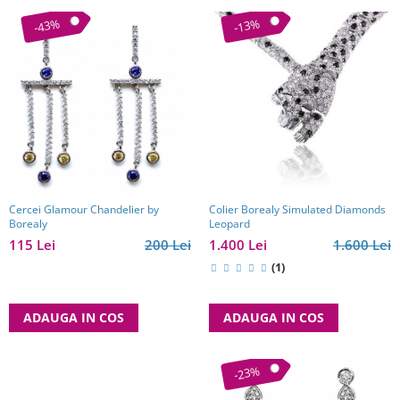
-43%
-13%
Cercei Glamour Chandelier by
Colier Borealy Simulated Diamonds
Borealy
Leopard
115 Lei
200 Lei
1.400 Lei
1.600 Lei
(1)
ADAUGA IN COS
ADAUGA IN COS
-23%