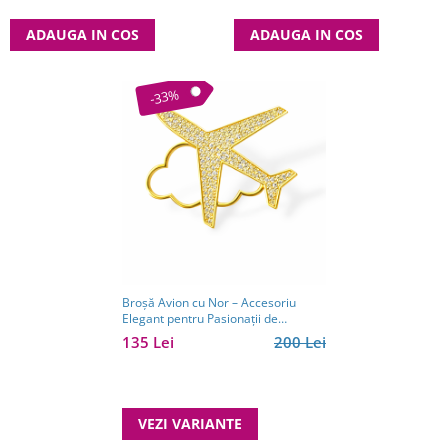
ADAUGA IN COS
ADAUGA IN COS
-33%
Broșă Avion cu Nor – Accesoriu
Elegant pentru Pasionații de
Călătorii
135 Lei
200 Lei
VEZI VARIANTE