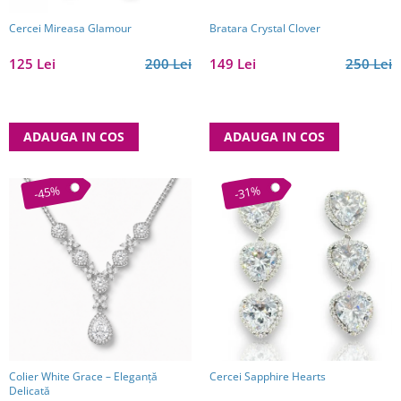
Bratara Crystal Clover
Cercei Mireasa Glamour
149 Lei
250 Lei
125 Lei
200 Lei
ADAUGA IN COS
ADAUGA IN COS
-45%
-31%
Colier White Grace – Eleganță
Cercei Sapphire Hearts
Delicată