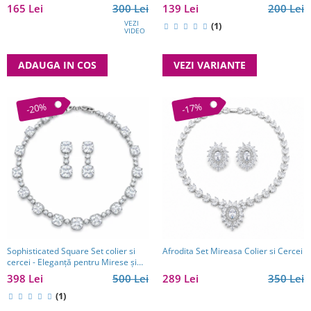
165 Lei
300 Lei
139 Lei
200 Lei
VEZI
(1)
VIDEO
ADAUGA IN COS
VEZI VARIANTE
-20%
-17%
Sophisticated Square Set colier si
Afrodita Set Mireasa Colier si Cercei
cercei - Eleganță pentru Mirese și
Cadou Premium
398 Lei
500 Lei
289 Lei
350 Lei
(1)