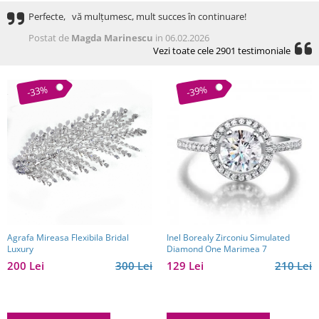
Perfecte, vă mulțumesc, mult succes în continuare!
Postat de
Magda Marinescu
in 06.02.2026
Vezi toate cele 2901 testimoniale
-33%
-39%
Agrafa Mireasa Flexibila Bridal
Inel Borealy Zirconiu Simulated
Luxury
Diamond One Marimea 7
200 Lei
300 Lei
129 Lei
210 Lei