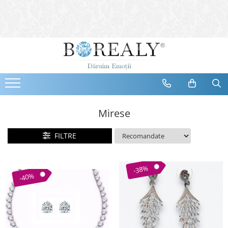
Bijuterii
Tipuri
Inele
Cercei
Bratari
Coliere
Mirese
Seturi
FILTRE
Brose
Tiare
Destinatari
-38%
-40%
Bijuterii Femei
Bijuterii Copii
Bijuterii Mirese
Selectii