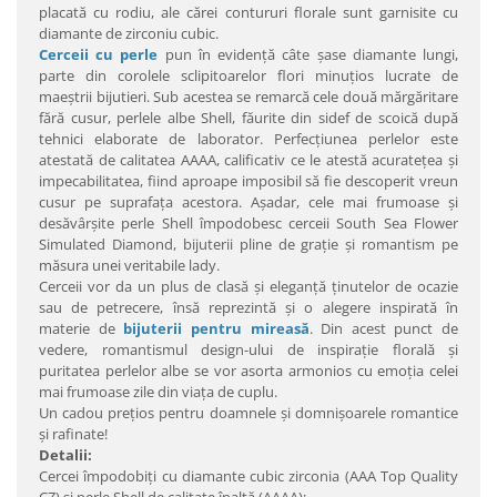
placată cu rodiu, ale cărei contururi florale sunt garnisite cu
diamante de zirconiu cubic.
Cerceii cu perle
pun în evidenţă câte şase diamante lungi,
parte din corolele sclipitoarelor flori minuţios lucrate de
maeştrii bijutieri. Sub acestea se remarcă cele două mărgăritare
fără cusur, perlele albe Shell, făurite din sidef de scoică după
tehnici elaborate de laborator. Perfecţiunea perlelor este
atestată de calitatea AAAA, calificativ ce le atestă acurateţea şi
impecabilitatea, fiind aproape imposibil să fie descoperit vreun
cusur pe suprafaţa acestora. Aşadar, cele mai frumoase şi
desăvârşite perle Shell împodobesc cerceii South Sea Flower
Simulated Diamond, bijuterii pline de graţie şi romantism pe
măsura unei veritabile lady.
Cerceii vor da un plus de clasă şi eleganţă ţinutelor de ocazie
sau de petrecere, însă reprezintă şi o alegere inspirată în
materie de
bijuterii pentru mireasă
. Din acest punct de
vedere, romantismul design-ului de inspiraţie florală şi
puritatea perlelor albe se vor asorta armonios cu emoţia celei
mai frumoase zile din viaţa de cuplu.
Un cadou preţios pentru doamnele şi domnişoarele romantice
şi rafinate!
Detalii:
Cercei împodobiţi cu diamante cubic zirconia (AAA Top Quality
CZ) şi perle Shell de calitate înaltă (AAAA);