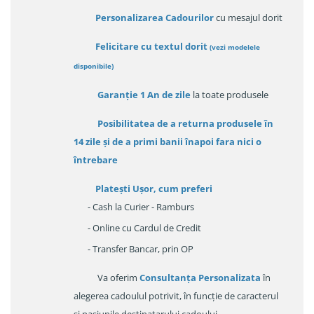
Personalizarea Cadourilor
cu mesajul dorit
Felicitare cu textul dorit
(
vezi modelele
disponibile
)
Garanție
1 An de zile
la toate produsele
Posibilitatea de a returna produsele în
14 zile
și de a primi
banii înapoi fara nici o
întrebare
Platești Ușor
, cum preferi
- Cash la Curier - Ramburs
- Online cu Cardul de Credit
- Transfer Bancar, prin OP
Va oferim
Consultanța Personalizata
în
alegerea cadoulul potrivit, în funcție de caracterul
și pasiunile destinatarului cadoului