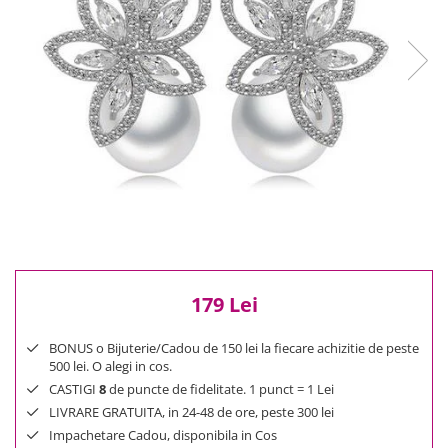
Reduceri
Cele mai noi
Cele mai vandute
Cele mai votate
Cu video
Pret
0 Lei - 100 Lei
100 Lei - 200 Lei
200 Lei - 300 Lei
300 Lei - 500 Lei
500 Lei - 1000 Lei
179 Lei
1000 Lei +
BONUS o Bijuterie/Cadou de 150 lei la fiecare achizitie de peste
500 lei. O alegi in cos.
CASTIGI
8
de puncte de fidelitate. 1 punct = 1 Lei
LIVRARE GRATUITA, in 24-48 de ore, peste 300 lei
Impachetare Cadou, disponibila in Cos