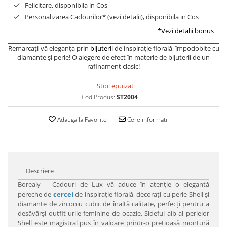
Felicitare, disponibila in Cos
Personalizarea Cadourilor* (vezi detalii), disponibila in Cos
*Vezi detalii bonus
Remarcaţi-vă eleganţa prin
bijuterii
de inspiraţie florală, împodobite cu
diamante şi perle! O alegere de efect în materie de bijuterii de un
rafinament clasic!
Stoc epuizat
Cod Produs:
ST2004
Adauga la Favorite
Cere informatii
Descriere
Borealy – Cadouri de Lux vă aduce în atenţie o elegantă
pereche de
cercei
de inspiraţie florală, decoraţi cu perle Shell şi
diamante de zirconiu cubic de înaltă calitate, perfecţi pentru a
desăvârşi outfit-urile feminine de ocazie. Sideful alb al perlelor
Shell este magistral pus în valoare printr-o preţioasă montură