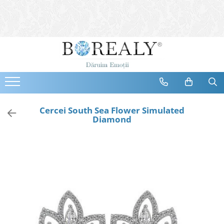
Bijuterii
Tipuri
Inele
Cercei
Bratari
Coliere
Cercei South Sea Flower Simulated
Diamond
Seturi
Brose
Tiare
Destinatari
Bijuterii Femei
Bijuterii Copii
Bijuterii Mirese
Selectii