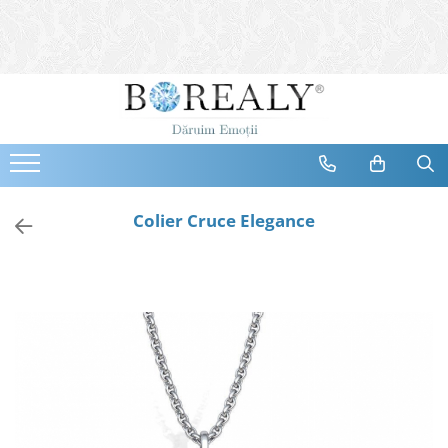
Bijuterii
Tipuri
Inele
Cercei
Bratari
Coliere
Colier Cruce Elegance
Seturi
Brose
Tiare
Destinatari
Bijuterii Femei
Bijuterii Copii
Bijuterii Mirese
Selectii