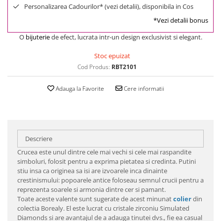
Personalizarea Cadourilor* (vezi detalii), disponibila in Cos
*Vezi detalii bonus
O
bijuterie
de efect, lucrata intr-un design exclusivist si elegant.
Stoc epuizat
Cod Produs:
RBT2101
Adauga la Favorite
Cere informatii
Descriere
Crucea este unul dintre cele mai vechi si cele mai raspandite
simboluri, folosit pentru a exprima pietatea si credinta. Putini
stiu insa ca originea sa isi are izvoarele inca dinainte
crestinismului: popoarele antice foloseau semnul crucii pentru a
reprezenta soarele si armonia dintre cer si pamant.
Toate aceste valente sunt sugerate de acest minunat
colier
din
colectia Borealy. El este lucrat cu cristale zirconiu Simulated
Diamonds si are avantajul de a adauga tinutei dvs., fie ea casual