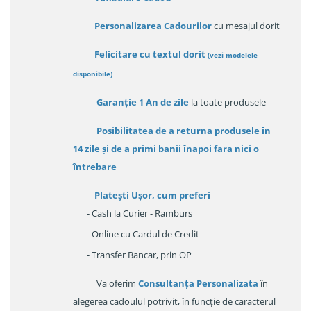
Personalizarea Cadourilor
cu mesajul dorit
Felicitare cu textul dorit
(
vezi modelele
disponibile
)
Garanție
1 An de zile
la toate produsele
Posibilitatea de a returna produsele în
14 zile
și de a primi
banii înapoi fara nici o
întrebare
Platești Ușor
, cum preferi
- Cash la Curier - Ramburs
- Online cu Cardul de Credit
- Transfer Bancar, prin OP
Va oferim
Consultanța Personalizata
în
alegerea cadoulul potrivit, în funcție de caracterul