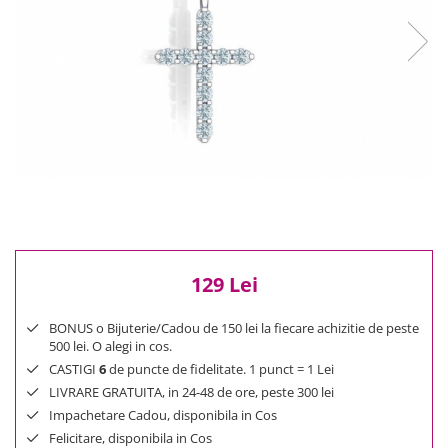
Reduceri
Cele mai noi
Cele mai vandute
Cele mai votate
Cu video
Pret
0 Lei - 100 Lei
100 Lei - 200 Lei
200 Lei - 300 Lei
300 Lei - 500 Lei
500 Lei - 1000 Lei
129 Lei
1000 Lei +
BONUS o Bijuterie/Cadou de 150 lei la fiecare achizitie de peste
500 lei. O alegi in cos.
CASTIGI
6
de puncte de fidelitate. 1 punct = 1 Lei
LIVRARE GRATUITA, in 24-48 de ore, peste 300 lei
Impachetare Cadou, disponibila in Cos
Felicitare, disponibila in Cos