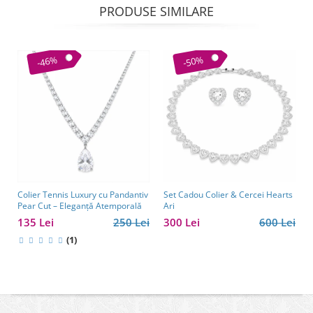
PRODUSE SIMILARE
-46%
-50%
Colier Tennis Luxury cu Pandantiv
Set Cadou Colier & Cercei Hearts
Pear Cut – Eleganță Atemporală
Ari
135 Lei
250 Lei
300 Lei
600 Lei
(1)