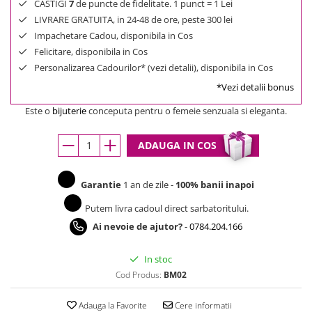
CASTIGI
7
de puncte de fidelitate. 1 punct = 1 Lei
LIVRARE GRATUITA, in 24-48 de ore, peste 300 lei
Impachetare Cadou, disponibila in Cos
Felicitare, disponibila in Cos
Personalizarea Cadourilor* (vezi detalii), disponibila in Cos
*Vezi detalii bonus
Este o
bijuterie
conceputa pentru o femeie senzuala si eleganta.
ADAUGA IN COS
Garantie
1 an de zile -
100% banii inapoi
Putem livra cadoul direct sarbatoritului.
Ai nevoie de ajutor?
-
0784.204.166
In stoc
Cod Produs:
BM02
Adauga la Favorite
Cere informatii