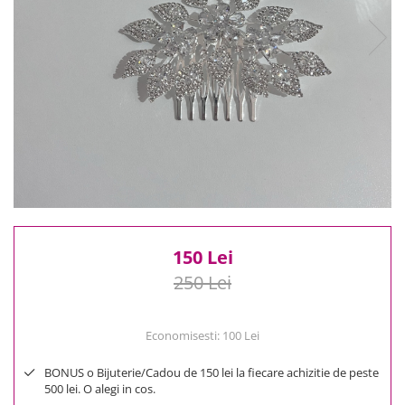
Reduceri
Cele mai noi
Cele mai vandute
Cele mai votate
Cu video
Pret
0 Lei - 100 Lei
100 Lei - 200 Lei
200 Lei - 300 Lei
300 Lei - 500 Lei
500 Lei - 1000 Lei
150 Lei
1000 Lei +
250 Lei
Economisesti:
100
Lei
BONUS o Bijuterie/Cadou de 150 lei la fiecare achizitie de peste
500 lei. O alegi in cos.