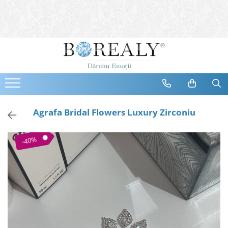
Bijuterii
Tipuri
Inele
Cercei
Bratari
Coliere
Agrafa Bridal Flowers Luxury Zirconiu
Seturi
Brose
-40%
Tiare
Destinatari
Bijuterii Femei
Bijuterii Copii
Bijuterii Mirese
Selectii