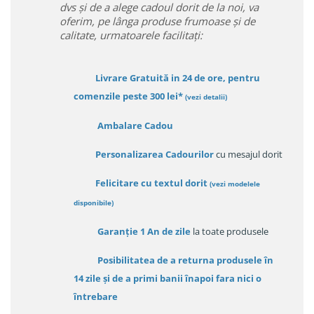
dvs și de a alege cadoul dorit de la noi, va
oferim, pe lânga produse frumoase și de
calitate, urmatoarele facilitați:
Livrare Gratuită in 24 de ore, pentru
comenzile peste 300 lei*
(vezi detalii)
Ambalare Cadou
Personalizarea Cadourilor
cu mesajul dorit
Felicitare cu textul dorit
(
vezi modelele
disponibile
)
Garanție
1 An de zile
la toate produsele
Posibilitatea de a returna produsele în
14 zile
și de a primi
banii înapoi fara nici o
întrebare