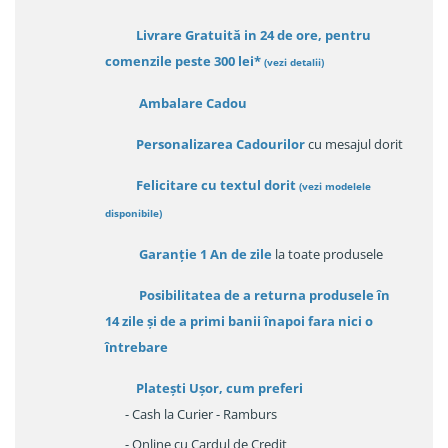
Livrare Gratuită in 24 de ore, pentru
comenzile peste 300 lei*
(vezi detalii)
Ambalare Cadou
Personalizarea Cadourilor
cu mesajul dorit
Felicitare cu textul dorit
(
vezi modelele
disponibile
)
Garanție
1 An de zile
la toate produsele
Posibilitatea de a returna produsele în
14 zile
și de a primi
banii înapoi fara nici o
întrebare
Platești Ușor
, cum preferi
- Cash la Curier - Ramburs
- Online cu Cardul de Credit