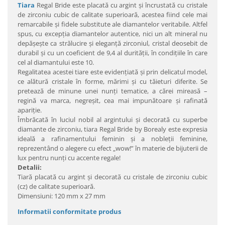
Tiara
Regal Bride este placată cu argint şi încrustată cu cristale
de zirconiu cubic de calitate superioară, acestea fiind cele mai
remarcabile şi fidele substitute ale diamantelor veritabile. Altfel
spus, cu excepţia diamantelor autentice, nici un alt mineral nu
depăşeşte ca strălucire şi eleganţă zirconiul, cristal deosebit de
durabil şi cu un coeficient de 9,4 al durităţii, în condiţiile în care
cel al diamantului este 10.
Regalitatea acestei tiare este evidenţiată şi prin delicatul model,
ce alătură cristale în forme, mărimi şi cu tăieturi diferite. Se
pretează de minune unei nunţi tematice, a cărei mireasă –
regină va marca, negreşit, cea mai impunătoare şi rafinată
apariţie.
Îmbrăcată în luciul nobil al argintului şi decorată cu superbe
diamante de zirconiu, tiara Regal Bride by Borealy este expresia
ideală a rafinamentului feminin şi a nobleţii feminine,
reprezentând o alegere cu efect „wow!” în materie de bijuterii de
lux pentru nunţi cu accente regale!
Detalii:
Tiară placată cu argint şi decorată cu cristale de zirconiu cubic
(cz) de calitate superioară.
Dimensiuni: 120 mm x 27 mm
Informatii conformitate produs