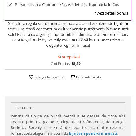
Personalizarea Cadourilor* (vezi detalii), disponibila in Cos
*Vezi detalii bonus
Structura regală şi strălucirea preţioasă a acestei splendide
bijuterii
pentru mireasă vor contura cu lux apariţia purtătoarei în ziua nunţii
sale! Placată cu argint şi împodobită cu dimanate de zirconiu cubic,
tiara Regal Bride by Borealy este menită să încoroneze cele mai
elegante regine - mirese!
Stoc epuizat
Cod Produs:
BIJ50
Adauga la Favorite
Cere informatii
Descriere
Pentru că ţinuta de nuntă merită a se detaşa de orice altă
apariţie prin lux, glamour, eleganţă şi rafinament, tiara Regal
Bride by Borealy reprezintă, de departe, una dintre cele mai
remarcabile alegeri în materii de
bijuterii pentru mireasă
.