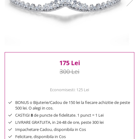
Reduceri
Cele mai noi
Cele mai vandute
Cele mai votate
Cu video
Pret
0 Lei - 100 Lei
175 Lei
100 Lei - 200 Lei
200 Lei - 300 Lei
300 Lei
300 Lei - 500 Lei
500 Lei - 1000 Lei
Economisesti:
125
Lei
1000 Lei +
BONUS o Bijuterie/Cadou de 150 lei la fiecare achizitie de peste
500 lei. O alegi in cos.
CASTIGI
8
de puncte de fidelitate. 1 punct = 1 Lei
LIVRARE GRATUITA, in 24-48 de ore, peste 300 lei
Impachetare Cadou, disponibila in Cos
Felicitare, disponibila in Cos