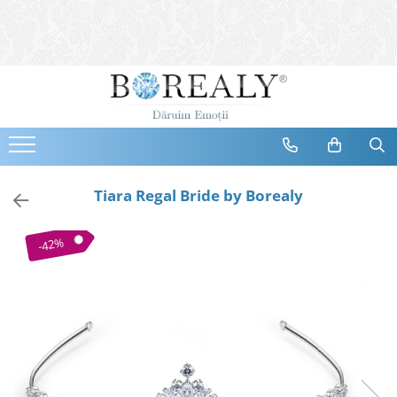
Bijuterii
Tipuri
Inele
Cercei
Bratari
Coliere
Tiara Regal Bride by Borealy
Seturi
Brose
-42%
Tiare
Destinatari
Bijuterii Femei
Bijuterii Copii
Bijuterii Mirese
Selectii