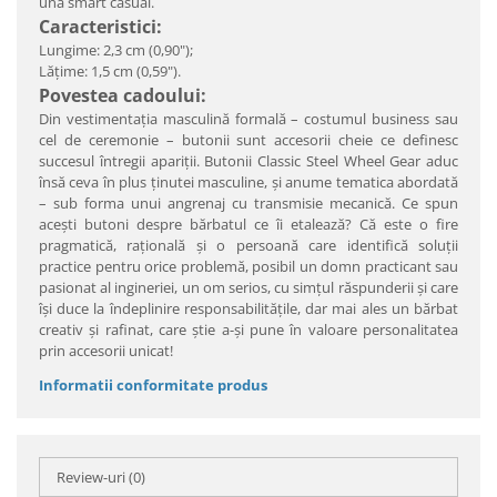
una smart casual.
Caracteristici:
Lungime: 2,3 cm (0,90");
Lăţime: 1,5 cm (0,59").
Povestea cadoului:
Din vestimentaţia masculină formală – costumul business sau
cel de ceremonie – butonii sunt accesorii cheie ce definesc
succesul întregii apariţii. Butonii Classic Steel Wheel Gear aduc
însă ceva în plus ţinutei masculine, şi anume tematica abordată
– sub forma unui angrenaj cu transmisie mecanică. Ce spun
aceşti butoni despre bărbatul ce îi etalează? Că este o fire
pragmatică, raţională şi o persoană care identifică soluţii
practice pentru orice problemă, posibil un domn practicant sau
pasionat al ingineriei, un om serios, cu simţul răspunderii şi care
îşi duce la îndeplinire responsabilităţile, dar mai ales un bărbat
creativ şi rafinat, care ştie a-şi pune în valoare personalitatea
prin accesorii unicat!
Informatii conformitate produs
Review-uri
(0)