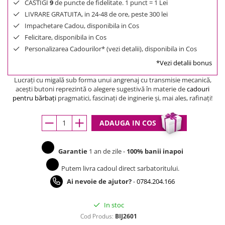
CASTIGI
9
de puncte de fidelitate. 1 punct = 1 Lei
LIVRARE GRATUITA, in 24-48 de ore, peste 300 lei
Impachetare Cadou, disponibila in Cos
Felicitare, disponibila in Cos
Personalizarea Cadourilor* (vezi detalii), disponibila in Cos
*Vezi detalii bonus
Lucraţi cu migală sub forma unui angrenaj cu transmisie mecanică,
aceşti butoni reprezintă o alegere sugestivă în materie de
cadouri
pentru bărbaţi
pragmatici, fascinaţi de inginerie şi, mai ales, rafinaţi!
ADAUGA IN COS
Garantie
1 an de zile -
100% banii inapoi
Putem livra cadoul direct sarbatoritului.
Ai nevoie de ajutor?
-
0784.204.166
In stoc
Cod Produs:
BIJ2601