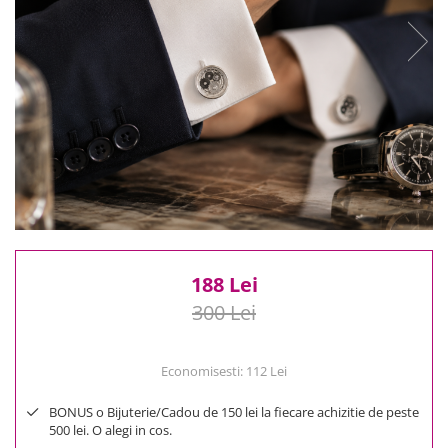
Reduceri
Cele mai noi
Cele mai vandute
Cele mai votate
Cu video
Pret
0 Lei - 100 Lei
100 Lei - 200 Lei
200 Lei - 300 Lei
300 Lei - 500 Lei
500 Lei - 1000 Lei
188 Lei
1000 Lei +
300 Lei
Economisesti:
112
Lei
BONUS o Bijuterie/Cadou de 150 lei la fiecare achizitie de peste
500 lei. O alegi in cos.