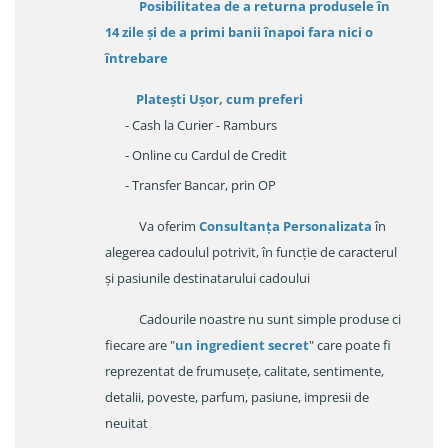
Posibilitatea de a returna produsele în
14 zile
și de a primi
banii înapoi fara nici o
întrebare
Platești Ușor
, cum preferi
- Cash la Curier - Ramburs
- Online cu Cardul de Credit
- Transfer Bancar, prin OP
Va oferim
Consultanța Personalizata
în
alegerea cadoulul potrivit, în funcție de caracterul
și pasiunile destinatarului cadoului
Cadourile noastre nu sunt simple produse ci
fiecare are "
un ingredient secret
" care poate fi
reprezentat de frumusețe, calitate, sentimente,
detalii, poveste, parfum, pasiune, impresii de
neuitat