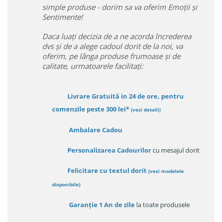
simple produse - dorim sa va oferim Emoții și
Sentimente!
Daca luați decizia de a ne acorda încrederea
dvs și de a alege cadoul dorit de la noi, va
oferim, pe lânga produse frumoase și de
calitate, urmatoarele facilitați:
Livrare Gratuită in 24 de ore, pentru
comenzile peste 300 lei*
(vezi detalii)
Ambalare Cadou
Personalizarea Cadourilor
cu mesajul dorit
Felicitare cu textul dorit
(
vezi modelele
disponibile
)
Garanție
1 An de zile
la toate produsele