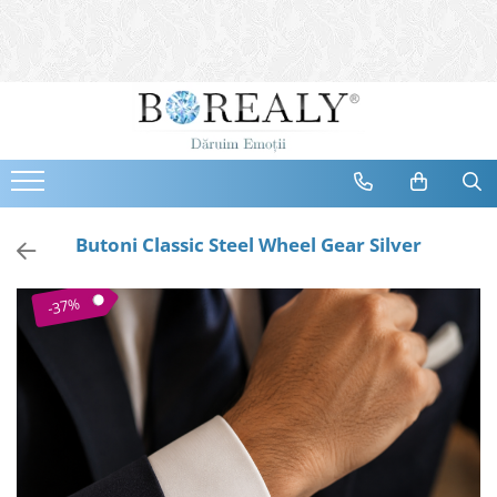
Bijuterii
Tipuri
Inele
Cercei
Bratari
Coliere
Butoni Classic Steel Wheel Gear Silver
Seturi
Brose
-37%
Tiare
Destinatari
Bijuterii Femei
Bijuterii Copii
Bijuterii Mirese
Selectii