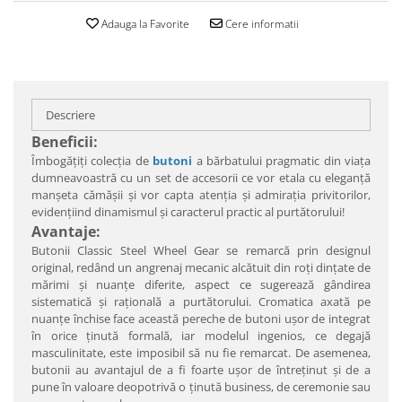
Adauga la Favorite
Cere informatii
Descriere
Beneficii:
Îmbogăţiţi colecţia de
butoni
a bărbatului pragmatic din viaţa
dumneavoastră cu un set de accesorii ce vor etala cu eleganţă
manşeta cămăşii şi vor capta atenţia şi admiraţia privitorilor,
evidenţiind dinamismul şi caracterul practic al purtătorului!
Avantaje:
Butonii Classic Steel Wheel Gear se remarcă prin designul
original, redând un angrenaj mecanic alcătuit din roţi dinţate de
mărimi şi nuanţe diferite, aspect ce sugerează gândirea
sistematică şi raţională a purtătorului. Cromatica axată pe
nuanţe închise face această pereche de butoni uşor de integrat
în orice ţinută formală, iar modelul ingenios, ce degajă
masculinitate, este imposibil să nu fie remarcat. De asemenea,
butonii au avantajul de a fi foarte uşor de întreţinut şi de a
pune în valoare deopotrivă o ţinută business, de ceremonie sau