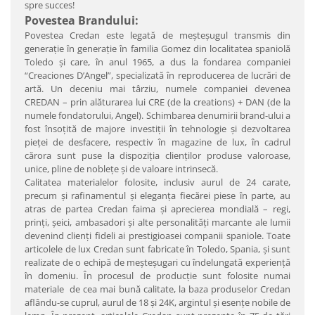
spre succes!
Povestea Brandului:
Povestea Credan este legată de meşteşugul transmis din
generaţie în generaţie în familia Gomez din localitatea spaniolă
Toledo şi care, în anul 1965, a dus la fondarea companiei
“Creaciones D’Angel”, specializată în reproducerea de lucrări de
artă. Un deceniu mai târziu, numele companiei devenea
CREDAN – prin alăturarea lui CRE (de la creations) + DAN (de la
numele fondatorului, Angel). Schimbarea denumirii brand-ului a
fost însoţită de majore investiţii în tehnologie şi dezvoltarea
pieţei de desfacere, respectiv în magazine de lux, în cadrul
cărora sunt puse la dispoziţia clienţilor produse valoroase,
unice, pline de nobleţe şi de valoare intrinsecă.
Calitatea materialelor folosite, inclusiv aurul de 24 carate,
precum şi rafinamentul şi eleganţa fiecărei piese în parte, au
atras de partea Credan faima şi aprecierea mondială – regi,
prinţi, şeici, ambasadori şi alte personalităţi marcante ale lumii
devenind clienţi fideli ai prestigioasei companii spaniole. Toate
articolele de lux Credan sunt fabricate în Toledo, Spania, şi sunt
realizate de o echipă de meşteşugari cu îndelungată experienţă
în domeniu. În procesul de producţie sunt folosite numai
materiale de cea mai bună calitate, la baza produselor Credan
aflându-se cuprul, aurul de 18 şi 24K, argintul şi esenţe nobile de