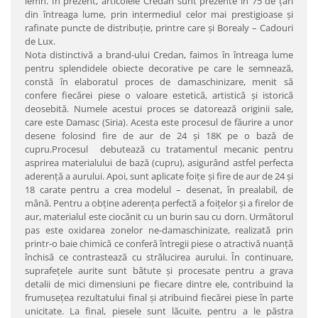
lemn. În prezent, articolele Credan sunt prezente în 75 de ţări
din întreaga lume, prin intermediul celor mai prestigioase şi
rafinate puncte de distribuţie, printre care şi Borealy – Cadouri
de Lux.
Nota distinctivă a brand-ului Credan, faimos în întreaga lume
pentru splendidele obiecte decorative pe care le semnează,
constă în elaboratul proces de damaschinizare, menit să
confere fiecărei piese o valoare estetică, artistică şi istorică
deosebită. Numele acestui proces se datorează originii sale,
care este Damasc (Siria). Acesta este procesul de făurire a unor
desene folosind fire de aur de 24 şi 18K pe o bază de
cupru.Procesul debutează cu tratamentul mecanic pentru
asprirea materialului de bază (cupru), asigurând astfel perfecta
aderenţă a aurului. Apoi, sunt aplicate foiţe şi fire de aur de 24 şi
18 carate pentru a crea modelul – desenat, în prealabil, de
mână. Pentru a obţine aderenţa perfectă a foiţelor şi a firelor de
aur, materialul este ciocănit cu un burin sau cu dorn. Următorul
pas este oxidarea zonelor ne-damaschinizate, realizată prin
printr-o baie chimică ce conferă întregii piese o atractivă nuanţă
închisă ce contrastează cu strălucirea aurului. În continuare,
suprafeţele aurite sunt bătute şi procesate pentru a grava
detalii de mici dimensiuni pe fiecare dintre ele, contribuind la
frumuseţea rezultatului final şi atribuind fiecărei piese în parte
unicitate. La final, piesele sunt lăcuite, pentru a le păstra