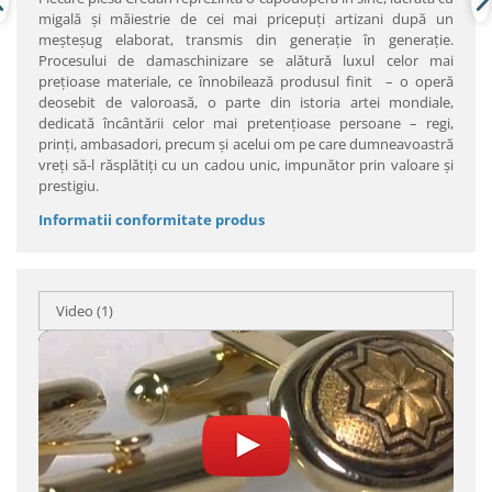
migală şi măiestrie de cei mai pricepuţi artizani după un
meşteşug elaborat, transmis din generaţie în generaţie.
Procesului de damaschinizare se alătură luxul celor mai
preţioase materiale, ce înnobilează produsul finit – o operă
deosebit de valoroasă, o parte din istoria artei mondiale,
dedicată încântării celor mai pretenţioase persoane – regi,
prinţi, ambasadori, precum şi acelui om pe care dumneavoastră
vreţi să-l răsplătiţi cu un cadou unic, impunător prin valoare şi
prestigiu.
Informatii conformitate produs
Video
(1)