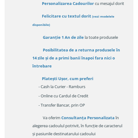
Personalizarea Cadourilor
cu mesajul dorit
Felicitare cu textul dorit
(
vezi modelele
disponibile
)
Garanție
1 An de zile
la toate produsele
Posibilitatea de a returna produsele în
14 zile
și de a primi
banii înapoi fara nici o
întrebare
Platești Ușor
, cum preferi
- Cash la Curier - Ramburs
- Online cu Cardul de Credit
- Transfer Bancar, prin OP
Va oferim
Consultanța Personalizata
în
alegerea cadoulul potrivit, în funcție de caracterul
și pasiunile destinatarului cadoului