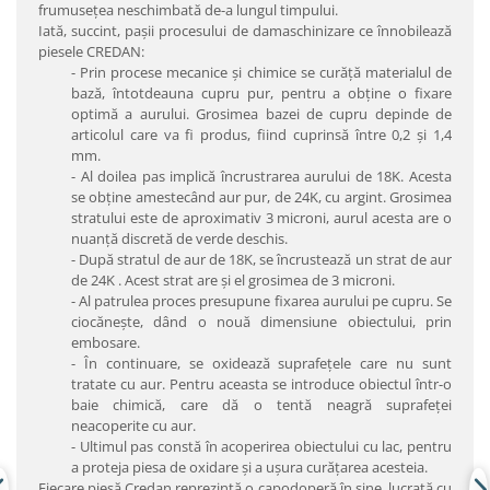
frumuseţea neschimbată de-a lungul timpului.
Iată, succint, paşii procesului de damaschinizare ce înnobilează
piesele CREDAN:
- Prin procese mecanice şi chimice se curăţă materialul de
bază, întotdeauna cupru pur, pentru a obţine o fixare
optimă a aurului. Grosimea bazei de cupru depinde de
articolul care va fi produs, fiind cuprinsă între 0,2 şi 1,4
mm.
- Al doilea pas implică încrustrarea aurului de 18K. Acesta
se obţine amestecând aur pur, de 24K, cu argint. Grosimea
stratului este de aproximativ 3 microni, aurul acesta are o
nuanţă discretă de verde deschis.
- După stratul de aur de 18K, se încrustează un strat de aur
de 24K . Acest strat are şi el grosimea de 3 microni.
- Al patrulea proces presupune fixarea aurului pe cupru. Se
ciocăneşte, dând o nouă dimensiune obiectului, prin
embosare.
- În continuare, se oxidează suprafeţele care nu sunt
tratate cu aur. Pentru aceasta se introduce obiectul într-o
baie chimică, care dă o tentă neagră suprafeţei
neacoperite cu aur.
- Ultimul pas constă în acoperirea obiectului cu lac, pentru
a proteja piesa de oxidare şi a uşura curăţarea acesteia.
Fiecare piesă Credan reprezintă o capodoperă în sine, lucrată cu