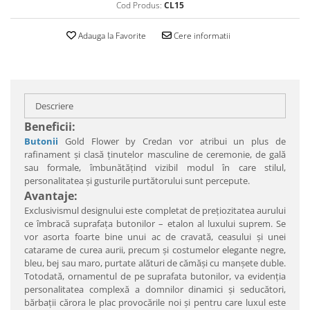
Cod Produs:
CL15
Adauga la Favorite
Cere informatii
Descriere
Beneficii:
Butonii
Gold Flower by Credan vor atribui un plus de
rafinament şi clasă ţinutelor masculine de ceremonie, de gală
sau formale, îmbunătăţind vizibil modul în care stilul,
personalitatea şi gusturile purtătorului sunt percepute.
Avantaje:
Exclusivismul designului este completat de preţiozitatea aurului
ce îmbracă suprafaţa butonilor – etalon al luxului suprem. Se
vor asorta foarte bine unui ac de cravată, ceasului şi unei
catarame de curea aurii, precum şi costumelor elegante negre,
bleu, bej sau maro, purtate alături de cămăşi cu manşete duble.
Totodată, ornamentul de pe suprafata butonilor, va evidenţia
personalitatea complexă a domnilor dinamici şi seducători,
bărbaţii cărora le plac provocările noi şi pentru care luxul este