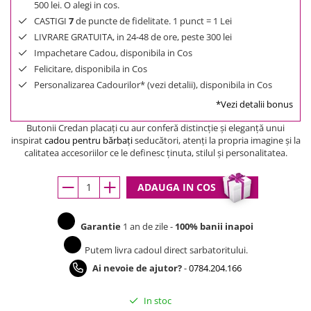
500 lei. O alegi in cos.
CASTIGI
7
de puncte de fidelitate. 1 punct = 1 Lei
LIVRARE GRATUITA, in 24-48 de ore, peste 300 lei
Impachetare Cadou, disponibila in Cos
Felicitare, disponibila in Cos
Personalizarea Cadourilor* (vezi detalii), disponibila in Cos
*Vezi detalii bonus
Butonii Credan placaţi cu aur conferă distincţie şi eleganţă unui
inspirat
cadou pentru bărbaţi
seducători, atenţi la propria imagine şi la
calitatea accesoriilor ce le definesc ţinuta, stilul şi personalitatea.
ADAUGA IN COS
Garantie
1 an de zile -
100% banii inapoi
Putem livra cadoul direct sarbatoritului.
Ai nevoie de ajutor?
-
0784.204.166
In stoc