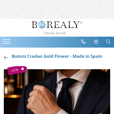
Bijuterii
Tipuri
Inele
Cercei
Bratari
Coliere
Butoni Credan Gold Flower - Made in Spain
Seturi
Brose
-51%
Tiare
Destinatari
Bijuterii Femei
Bijuterii Copii
Bijuterii Mirese
Selectii