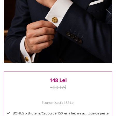
Reduceri
Cele mai noi
Cele mai vandute
Cele mai votate
Cu video
Pret
0 Lei - 100 Lei
100 Lei - 200 Lei
200 Lei - 300 Lei
300 Lei - 500 Lei
500 Lei - 1000 Lei
1000 Lei +
148 Lei
300 Lei
Economisesti:
152
Lei
BONUS o Bijuterie/Cadou de 150 lei la fiecare achizitie de peste