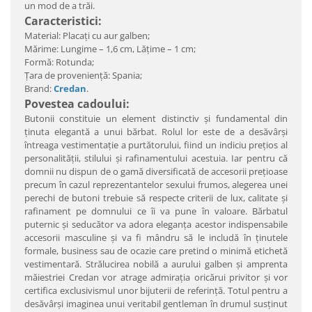
un mod de a trăi.
Caracteristici:
Material: Placaţi cu aur galben;
Mărime: Lungime – 1,6 cm, Lăţime – 1 cm;
Formă: Rotunda;
Ţara de provenienţă: Spania;
Brand:
Credan
.
Povestea cadoului:
Butonii constituie un element distinctiv şi fundamental din
ţinuta elegantă a unui bărbat. Rolul lor este de a desăvârşi
întreaga vestimentaţie a purtătorului, fiind un indiciu preţios al
personalităţii, stilului şi rafinamentului acestuia. Iar pentru că
domnii nu dispun de o gamă diversificată de accesorii preţioase
precum în cazul reprezentantelor sexului frumos, alegerea unei
perechi de butoni trebuie să respecte criterii de lux, calitate şi
rafinament pe domnului ce îi va pune în valoare. Bărbatul
puternic şi seducător va adora eleganţa acestor indispensabile
accesorii masculine şi va fi mândru să le includă în ţinutele
formale, business sau de ocazie care pretind o minimă etichetă
vestimentară. Strălucirea nobilă a aurului galben şi amprenta
măiestriei Credan vor atrage admiraţia oricărui privitor şi vor
certifica exclusivismul unor bijuterii de referinţă. Totul pentru a
desăvârşi imaginea unui veritabil gentleman în drumul susţinut