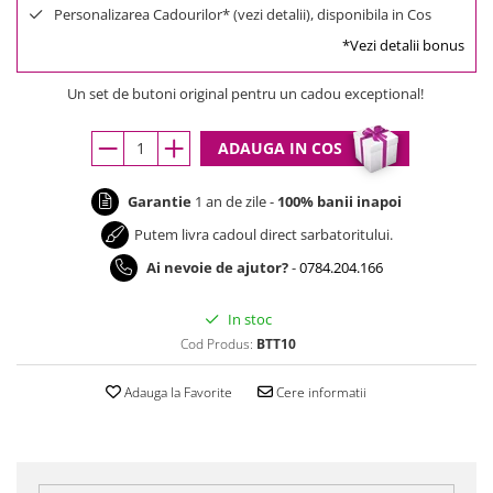
Personalizarea Cadourilor* (vezi detalii), disponibila in Cos
*Vezi detalii bonus
Un set de butoni original pentru un cadou exceptional!
ADAUGA IN COS
Garantie
1 an de zile -
100% banii inapoi
Putem livra cadoul direct sarbatoritului.
Ai nevoie de ajutor?
-
0784.204.166
In stoc
Cod Produs:
BTT10
Adauga la Favorite
Cere informatii