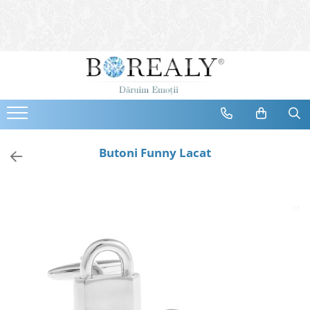
Bijuterii
Tipuri
Inele
Cercei
Bratari
Coliere
Butoni Funny Lacat
Seturi
Brose
Tiare
Destinatari
Bijuterii Femei
Bijuterii Copii
Bijuterii Mirese
Selectii