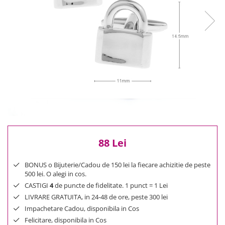
Reduceri
Cele mai noi
Cele mai vandute
Cele mai votate
Cu video
Pret
0 Lei - 100 Lei
100 Lei - 200 Lei
200 Lei - 300 Lei
300 Lei - 500 Lei
500 Lei - 1000 Lei
88 Lei
1000 Lei +
BONUS o Bijuterie/Cadou de 150 lei la fiecare achizitie de peste
500 lei. O alegi in cos.
CASTIGI
4
de puncte de fidelitate. 1 punct = 1 Lei
LIVRARE GRATUITA, in 24-48 de ore, peste 300 lei
Impachetare Cadou, disponibila in Cos
Felicitare, disponibila in Cos