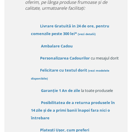
oferim, pe lânga produse frumoase și de
calitate, urmatoarele facilitați:
Livrare Gratuită in 24 de ore, pentru
comenzile peste 300 lei*
(vezi detalii)
Ambalare Cadou
Personalizarea Cadourilor
cu mesajul dorit
Felicitare cu textul dorit
(
vezi modelele
disponibile
)
Garanție
1 An de zile
la toate produsele
Posibilitatea de a returna produsele în
14 zile
și de a primi
banii înapoi fara nici o
întrebare
Platești Ușor
, cum preferi