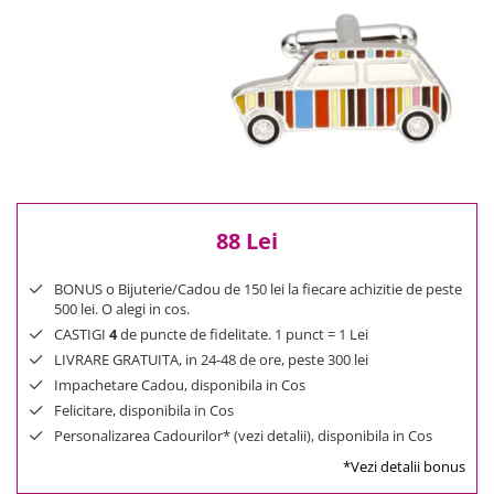
Reduceri
Cele mai noi
Cele mai vandute
Cele mai votate
Cu video
Pret
0 Lei - 100 Lei
100 Lei - 200 Lei
88 Lei
200 Lei - 300 Lei
300 Lei - 500 Lei
BONUS o Bijuterie/Cadou de 150 lei la fiecare achizitie de peste
500 Lei - 1000 Lei
500 lei. O alegi in cos.
1000 Lei +
CASTIGI
4
de puncte de fidelitate. 1 punct = 1 Lei
LIVRARE GRATUITA, in 24-48 de ore, peste 300 lei
Impachetare Cadou, disponibila in Cos
Felicitare, disponibila in Cos
Personalizarea Cadourilor* (vezi detalii), disponibila in Cos
*Vezi detalii bonus