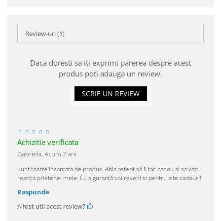
Review-uri
(1)
Daca doresti sa iti exprimi parerea despre acest
produs poti adauga un review.
SCRIE UN REVIEW
Achizitie verificata
Gabriela,
Acum 2 ani
Sunt foarte incantata de produs. Abia aștept să il fac cadou si sa vad
reacția prietenei mele. Cu siguranță voi reveni si pentru alte cadouri!
Raspunde
A fost util acest review?