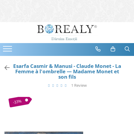
Bijuterii
Tipuri
Inele
Cercei
Bratari
Coliere
Esarfa Casmir & Manusi - Claude Monet - La
Femme à l'ombrelle — Madame Monet et
Seturi
son fils
Brose
1 Review
Tiare
Destinatari
-33%
Bijuterii Femei
Bijuterii Copii
Bijuterii Mirese
Selectii