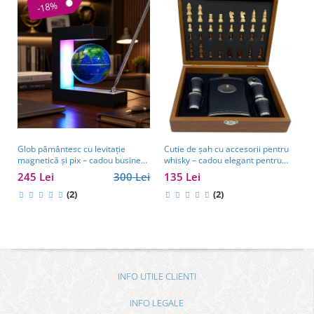
-18%
Glob pământesc cu levitație
Cutie de șah cu accesorii pentru
magnetică și pix – cadou business
whisky – cadou elegant pentru
pentru bărbați pasionați de
bărbați pasionați de strategie.
245 Lei
300 Lei
135 Lei
tehnologie și călătorii
TOP 10 Cadouri Barbati
(2)
(2)
INFO UTILE CLIENTI
INFO LEGALE