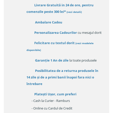
Livrare Gratuită in 24 de ore, pentru
comenzile peste 300 lei*
(vezi detalii)
Ambalare Cadou
Personalizarea Cadourilor
cu mesajul dorit
Felicitare cu textul dorit
(
vezi modelele
disponibile
)
Garanție
1 An de zile
la toate produsele
Posibilitatea de a returna produsele în
14 zile
și de a primi
banii înapoi fara nici o
întrebare
Platești Ușor
, cum preferi
- Cash la Curier - Ramburs
- Online cu Cardul de Credit