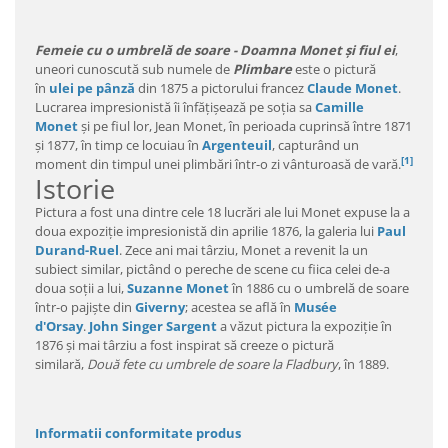
Femeie cu o umbrelă de soare - Doamna Monet și fiul ei
,
uneori cunoscută sub numele de
Plimbare
este o pictură
în
ulei pe pânză
din 1875 a pictorului francez
Claude Monet
.
Lucrarea impresionistă îi înfățișează pe soția sa
Camille
Monet
și pe fiul lor, Jean Monet, în perioada cuprinsă între 1871
și 1877, în timp ce locuiau în
Argenteuil
, capturând un
[1]
moment din timpul unei plimbări într-o zi vânturoasă de vară.
Istorie
Pictura a fost una dintre cele 18 lucrări ale lui Monet expuse la a
doua expoziție impresionistă din aprilie 1876, la galeria lui
Paul
Durand-Ruel
. Zece ani mai târziu, Monet a revenit la un
subiect similar, pictând o pereche de scene cu fiica celei de-a
doua soții a lui,
Suzanne Monet
în 1886 cu o umbrelă de soare
într-o pajiște din
Giverny
; acestea se află în
Musée
d'Orsay
.
John Singer Sargent
a văzut pictura la expoziție în
1876 și mai târziu a fost inspirat să creeze o pictură
similară,
Două fete cu umbrele de soare la Fladbury
, în 1889.
Informatii conformitate produs