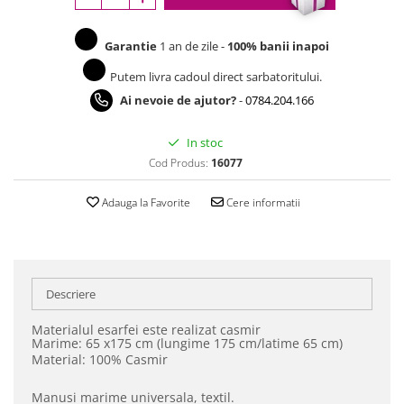
Garantie
1 an de zile -
100% banii inapoi
Putem livra cadoul direct sarbatoritului.
Ai nevoie de ajutor?
-
0784.204.166
In stoc
Cod Produs:
16077
Adauga la Favorite
Cere informatii
Descriere
Materialul esarfei este realizat casmir
Marime: 65 x175 cm (lungime 175 cm/latime 65 cm)
Material: 100% Casmir
Manusi marime universala, textil.