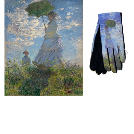
Reduceri
Cele mai noi
Cele mai vandute
Cele mai votate
Cu video
Pret
0 Lei - 100 Lei
100 Lei - 200 Lei
200 Lei - 300 Lei
300 Lei - 500 Lei
500 Lei - 1000 Lei
1000 Lei +