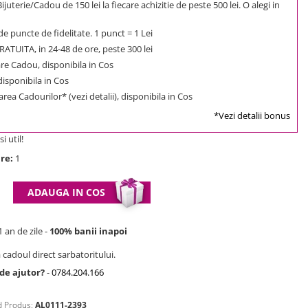
uterie/Cadou de 150 lei la fiecare achizitie de peste 500 lei. O alegi in
e puncte de fidelitate. 1 punct = 1 Lei
ATUITA, in 24-48 de ore, peste 300 lei
e Cadou, disponibila in Cos
 disponibila in Cos
rea Cadourilor* (vezi detalii), disponibila in Cos
*Vezi detalii bonus
i util!
re:
1
ADAUGA IN COS
 an de zile -
100% banii inapoi
 cadoul direct sarbatoritului.
 de ajutor?
-
0784.204.166
 Produs:
AL0111-2393