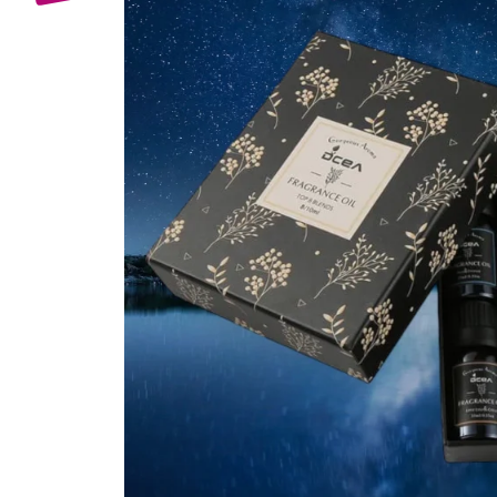
Bijuterii Mirese
Selectii
Reduceri
Cele mai noi
Cele mai vandute
Cele mai votate
Cu video
Pret
0 Lei - 100 Lei
100 Lei - 200 Lei
200 Lei - 300 Lei
300 Lei - 500 Lei
500 Lei - 1000 Lei
1000 Lei +