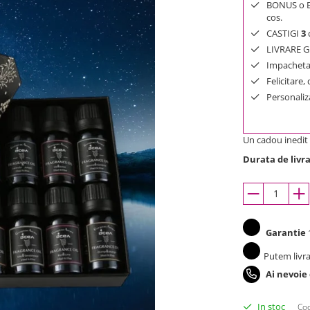
BONUS o Bij
cos.
CASTIGI
3
d
LIVRARE GR
Impachetar
Felicitare,
Personaliza
Un cadou inedit s
Durata de livra
Garantie
1
Putem livra
Ai nevoie
In stoc
Cod