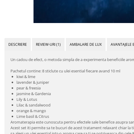
DESCRIERE
REVIEW-URI
(1)
AMBALARE DE LUX
AVANTAJELE 
Un cadou de efect, o metoda simpla de a experimenta beneficiile arom
Pachetul contine: 8 sticlute cu ulei esential fiecare avand 10 ml
kiwi & lime
lavender & juniper
pear & freesia
jasmine & Gardenia
Lily & Lotus
Lilac & sandalwood
orange & mango
Lime basil & Citrus
Aromaterapia este cunoscuta pentru efectele sale benefice asupra sanata
Acest set iti permite sa te bucuri de acest tratament relaxant chiar la 
sa alegi un ulei esential intr-o aroma care sa ti se potriveasca din cele