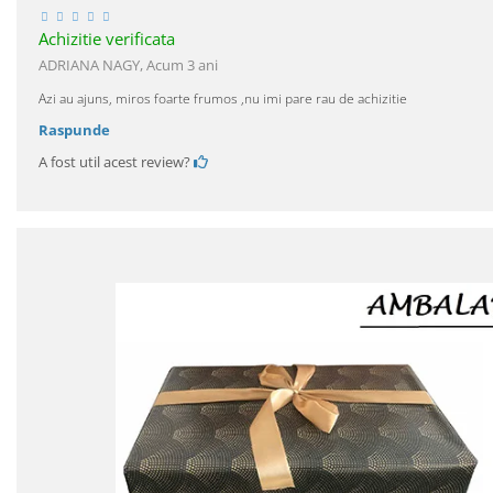
Achizitie verificata
ADRIANA NAGY,
Acum 3 ani
Azi au ajuns, miros foarte frumos ,nu imi pare rau de achizitie
Raspunde
A fost util acest review?