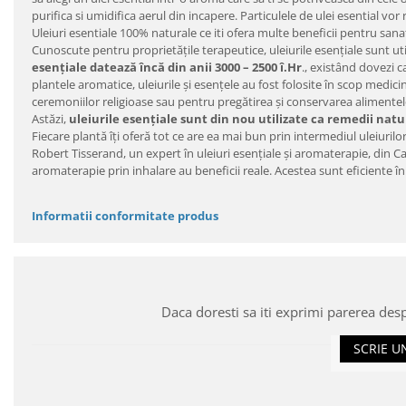
purifica si umidifica aerul din incapere. Particulele de ulei esential 
Uleiuri esentiale 100% naturale ce iti ofera multe beneficii pentru sanat
Cunoscute pentru proprietățile terapeutice, uleiurile esențiale sunt ut
esențiale datează încă din anii 3000 – 2500 î.Hr
., existând dovezi c
plantele aromatice, uleiurile și esențele au fost folosite în scop medici
ceremoniilor religioase sau pentru pregătirea și conservarea alimentel
Astăzi,
uleiurile esențiale sunt din nou utilizate ca remedii na
Fiecare plantă îți oferă tot ce are ea mai bun prin intermediul uleiurilo
Robert Tisserand, un expert în uleiuri esențiale și aromaterapie, din Cal
aromaterapie prin inhalare au beneficii reale. Acestea sunt eficiente î
Informatii conformitate produs
Daca doresti sa iti exprimi parerea des
SCRIE U