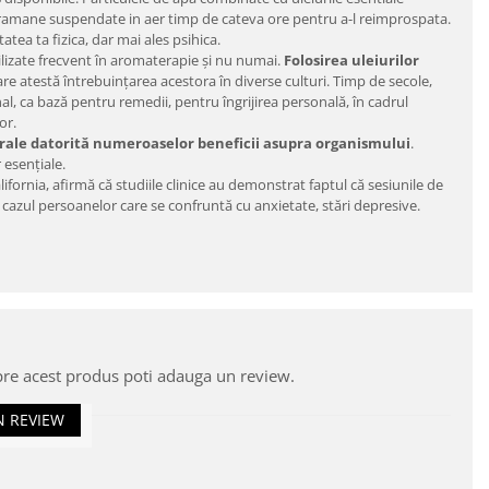
vor ramane suspendate in aer timp de cateva ore pentru a-l reimprospata.
atea ta fizica, dar mai ales psihica.
ilizate frecvent în aromaterapie și nu numai.
Folosirea uleiurilor
are atestă întrebuințarea acestora în diverse culturi. Timp de secole,
nal, ca bază pentru remedii, pentru îngrijirea personală, în cadrul
or.
turale datorită numeroaselor beneficii asupra organismului
.
r esențiale.
ifornia, afirmă că studiile clinice au demonstrat faptul că sesiunile de
n cazul persoanelor care se confruntă cu anxietate, stări depresive.
pre acest produs poti adauga un review.
N REVIEW