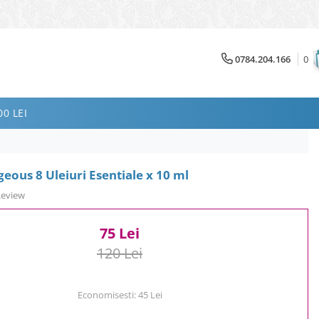
0784.204.166
0
0 LEI
ous 8 Uleiuri Esentiale x 10 ml
Review
75 Lei
120 Lei
Economisesti:
45
Lei