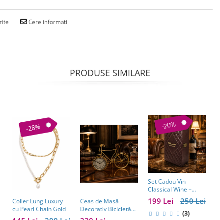
rite
Cere informatii
PRODUSE SIMILARE
-20%
-28%
Set Cadou Vin
G
Classical Wine –
l
Casetă Elegantă cu
ș
199 Lei
250 Lei
2
Colier Lung Luxury
Ceas de Masă
Accesorii pentru Vin
b
cu Pearl Chain Gold
Decorativ Bicicletă
(3)
b
Aurie – Stil Vintage,