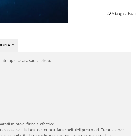
Adauga la Favo
BOREALY
aterapiei acasa sau la birou.
tii mintale, fizice si afective.
tine acasa sau la locul de munca, fara cheltuieli prea mari. Trebuie doar
 8 disponibile. Particulele de apa combinate cu uleiurile esentiale