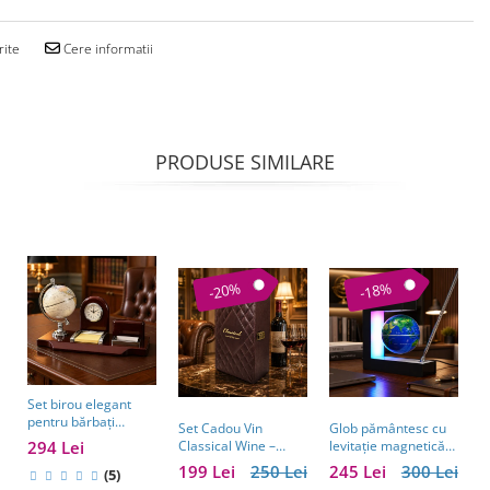
rite
Cere informatii
PRODUSE SIMILARE
-20%
-18%
Set birou elegant
pentru bărbați
Set Cadou Vin
Glob pământesc cu
C
Business Desk
294 Lei
Classical Wine –
levitație magnetică
a
Antique Clock –
Casetă Elegantă cu
și pix – cadou
w
199 Lei
250 Lei
245 Lei
300 Lei
1
cadou premium
(5)
Accesorii pentru Vin
business pentru
e