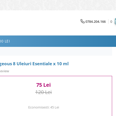
0784.204.166
0
0 LEI
ous 8 Uleiuri Esentiale x 10 ml
Review
75 Lei
120 Lei
Economisesti:
45
Lei