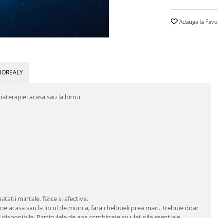
Adauga la Favo
BOREALY
aterapiei acasa sau la birou.
tii mintale, fizice si afective.
tine acasa sau la locul de munca, fara cheltuieli prea mari. Trebuie doar
 8 disponibile. Particulele de apa combinate cu uleiurile esentiale