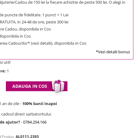
uterie/Cadou de 150 lei la fiecare achizitie de peste 500 lei. O alegi in
e puncte de fidelitate. 1 punct = 1 Lei
ATUITA, in 24-48 de ore, peste 300 lei
e Cadou, disponibila in Cos
 disponibila in Cos
rea Cadourilor* (vezi detalii), disponibila in Cos
*Vezi detalii bonus
i util!
re:
1
ADAUGA IN COS
 an de zile -
100% banii inapoi
 cadoul direct sarbatoritului.
 de ajutor?
-
0784.204.166
 Produs:
AL0111-2393