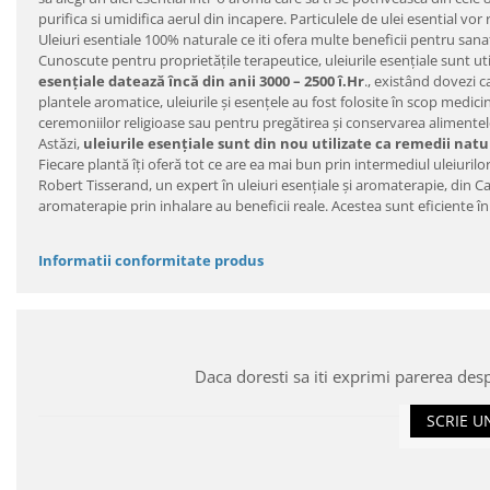
purifica si umidifica aerul din incapere. Particulele de ulei esential 
Uleiuri esentiale 100% naturale ce iti ofera multe beneficii pentru sanat
Cunoscute pentru proprietățile terapeutice, uleiurile esențiale sunt ut
esențiale datează încă din anii 3000 – 2500 î.Hr
., existând dovezi c
plantele aromatice, uleiurile și esențele au fost folosite în scop medici
ceremoniilor religioase sau pentru pregătirea și conservarea alimentel
Astăzi,
uleiurile esențiale sunt din nou utilizate ca remedii na
Fiecare plantă îți oferă tot ce are ea mai bun prin intermediul uleiurilo
Robert Tisserand, un expert în uleiuri esențiale și aromaterapie, din Cal
aromaterapie prin inhalare au beneficii reale. Acestea sunt eficiente î
Informatii conformitate produs
Daca doresti sa iti exprimi parerea des
SCRIE U