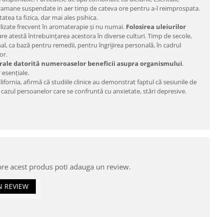
vor ramane suspendate in aer timp de cateva ore pentru a-l reimprospata.
atea ta fizica, dar mai ales psihica.
ilizate frecvent în aromaterapie și nu numai.
Folosirea uleiurilor
are atestă întrebuințarea acestora în diverse culturi. Timp de secole,
nal, ca bază pentru remedii, pentru îngrijirea personală, în cadrul
or.
turale datorită numeroaselor beneficii asupra organismului
.
r esențiale.
ifornia, afirmă că studiile clinice au demonstrat faptul că sesiunile de
n cazul persoanelor care se confruntă cu anxietate, stări depresive.
pre acest produs poti adauga un review.
N REVIEW