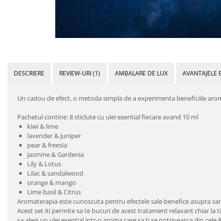
DESCRIERE
REVIEW-URI
(1)
AMBALARE DE LUX
AVANTAJELE 
Un cadou de efect, o metoda simpla de a experimenta beneficiile arom
Pachetul contine: 8 sticlute cu ulei esential fiecare avand 10 ml
kiwi & lime
lavender & juniper
pear & freesia
jasmine & Gardenia
Lily & Lotus
Lilac & sandalwood
orange & mango
Lime basil & Citrus
Aromaterapia este cunoscuta pentru efectele sale benefice asupra sanata
Acest set iti permite sa te bucuri de acest tratament relaxant chiar la 
sa alegi un ulei esential intr-o aroma care sa ti se potriveasca din cele