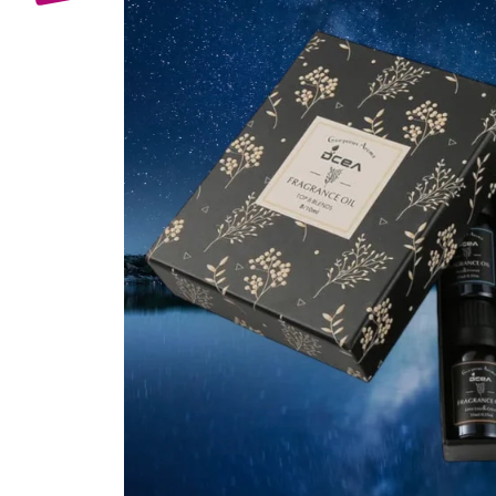
Bijuterii Mirese
Selectii
Reduceri
Cele mai noi
Cele mai vandute
Cele mai votate
Cu video
Pret
0 Lei - 100 Lei
100 Lei - 200 Lei
200 Lei - 300 Lei
300 Lei - 500 Lei
500 Lei - 1000 Lei
1000 Lei +