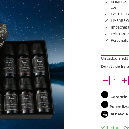
BONUS o Bij
cos.
CASTIGI
3
d
LIVRARE GR
Impachetar
Felicitare,
Personaliza
Un cadou inedit s
Durata de livra
Garantie
1
Putem livra
Ai nevoie
In stoc
Cod