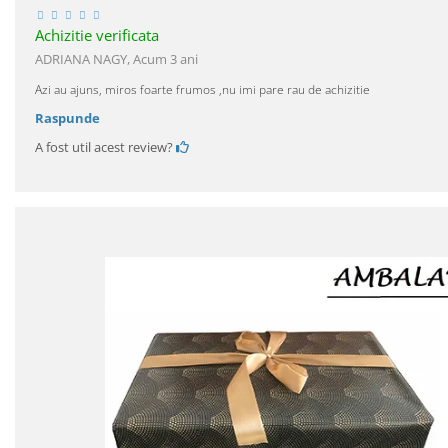
Achizitie verificata
ADRIANA NAGY,
Acum 3 ani
Azi au ajuns, miros foarte frumos ,nu imi pare rau de achizitie
Raspunde
A fost util acest review?