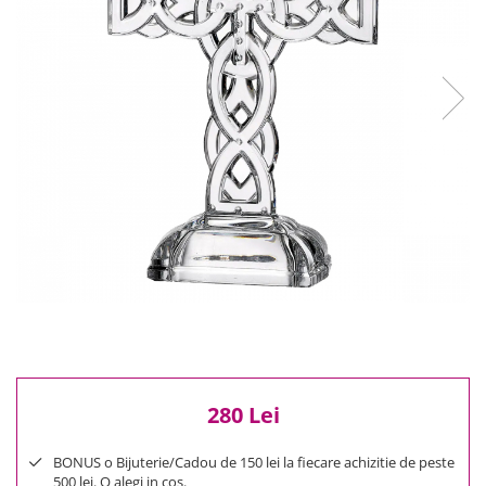
Reduceri
Cele mai noi
Cele mai vandute
Cele mai votate
Cu video
Pret
0 Lei - 100 Lei
100 Lei - 200 Lei
200 Lei - 300 Lei
300 Lei - 500 Lei
500 Lei - 1000 Lei
1000 Lei +
280 Lei
BONUS o Bijuterie/Cadou de 150 lei la fiecare achizitie de peste
500 lei. O alegi in cos.