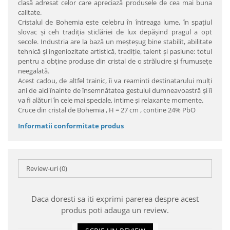
clasă adresat celor care apreciază produsele de cea mai buna
calitate.
Cristalul de Bohemia este celebru în întreaga lume, în spaţiul
slovac şi ceh tradiţia sticlăriei de lux depăşind pragul a opt
secole. Industria are la bază un meşteşug bine stabilit, abilitate
tehnică şi ingeniozitate artistică, tradiţie, talent şi pasiune: totul
pentru a obţine produse din cristal de o strălucire şi frumuseţe
neegalată.
Acest cadou, de altfel trainic, îi va reaminti destinatarului mulţi
ani de aici înainte de însemnătatea gestului dumneavoastră şi îi
va fi alături în cele mai speciale, intime şi relaxante momente.
Cruce din cristal de Bohemia , H = 27 cm , contine 24% PbO
Informatii conformitate produs
Review-uri
(0)
Daca doresti sa iti exprimi parerea despre acest
produs poti adauga un review.