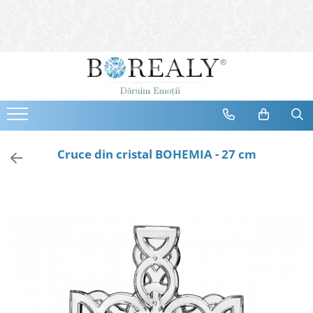
Bijuterii
Tipuri
Inele
Cercei
Bratari
Coliere
Cruce din cristal BOHEMIA - 27 cm
Seturi
Brose
Tiare
Destinatari
Bijuterii Femei
Bijuterii Copii
Bijuterii Mirese
Selectii