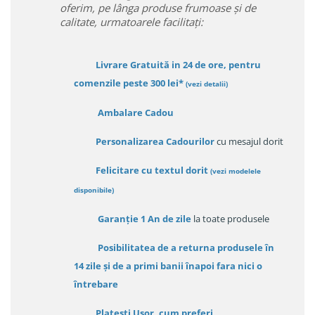
oferim, pe lânga produse frumoase și de
calitate, urmatoarele facilitați:
Livrare Gratuită in 24 de ore, pentru
comenzile peste 300 lei*
(vezi detalii)
Ambalare Cadou
Personalizarea Cadourilor
cu mesajul dorit
Felicitare cu textul dorit
(
vezi modelele
disponibile
)
Garanție
1 An de zile
la toate produsele
Posibilitatea de a returna produsele în
14 zile
și de a primi
banii înapoi fara nici o
întrebare
Platești Ușor
, cum preferi