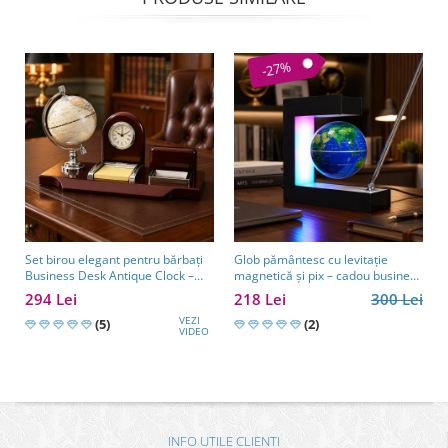
-27%
Set birou elegant pentru bărbați
Glob pământesc cu levitație
Business Desk Antique Clock –
magnetică și pix – cadou business
cadou premium pentru șef, soț
pentru bărbați pasionați de
294 Lei
218 Lei
300 Lei
sau partener de afaceri
tehnologie și călătorii
VEZI
(5)
(2)
VIDEO
INFO UTILE CLIENTI