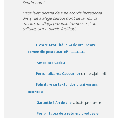
Sentimente!
Daca luați decizia de a ne acorda încrederea
dvs și de a alege cadoul dorit de la noi, va
oferim, pe lânga produse frumoase și de
calitate, urmatoarele facilitați:
Livrare Gratuită in 24 de ore, pentru
comenzile peste 300 lei*
(vezi detalii)
Ambalare Cadou
Personalizarea Cadourilor
cu mesajul dorit
Felicitare cu textul dorit
(
vezi modelele
disponibile
)
Garanție
1 An de zile
la toate produsele
Posibilitatea de a returna produsele în