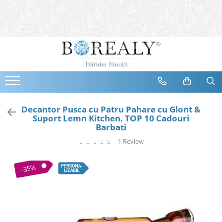
Bijuterii
Tipuri
Inele
Cercei
Bratari
Coliere
Decantor Pusca cu Patru Pahare cu Glont &
Suport Lemn Kitchen. TOP 10 Cadouri
Seturi
Barbati
Brose
1 Review
Tiare
Destinatari
-35%
Bijuterii Femei
Bijuterii Copii
Bijuterii Mirese
Selectii