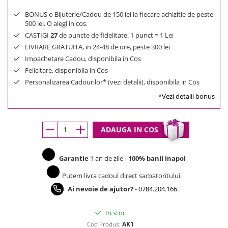
BONUS o Bijuterie/Cadou de 150 lei la fiecare achizitie de peste
500 lei. O alegi in cos.
CASTIGI
27
de puncte de fidelitate. 1 punct = 1 Lei
LIVRARE GRATUITA, in 24-48 de ore, peste 300 lei
Impachetare Cadou, disponibila in Cos
Felicitare, disponibila in Cos
Personalizarea Cadourilor* (vezi detalii), disponibila in Cos
*Vezi detalii bonus
ADAUGA IN COS
Garantie
1 an de zile -
100% banii inapoi
Putem livra cadoul direct sarbatoritului.
Ai nevoie de ajutor?
-
0784.204.166
In stoc
Cod Produs:
AK1