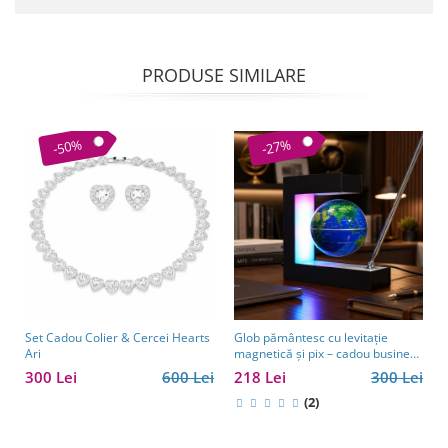
PRODUSE SIMILARE
-50%
-27%
Set Cadou Colier & Cercei Hearts
Glob pământesc cu levitație
Ari
magnetică și pix – cadou business
pentru bărbați pasionați de
300 Lei
600 Lei
218 Lei
300 Lei
tehnologie și călătorii
(2)