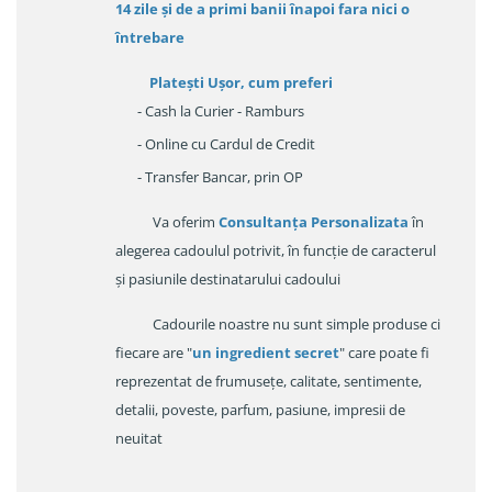
14 zile
și de a primi
banii înapoi fara nici o
întrebare
Platești Ușor
, cum preferi
- Cash la Curier - Ramburs
- Online cu Cardul de Credit
- Transfer Bancar, prin OP
Va oferim
Consultanța Personalizata
în
alegerea cadoulul potrivit, în funcție de caracterul
și pasiunile destinatarului cadoului
Cadourile noastre nu sunt simple produse ci
fiecare are "
un ingredient secret
" care poate fi
reprezentat de frumusețe, calitate, sentimente,
detalii, poveste, parfum, pasiune, impresii de
neuitat