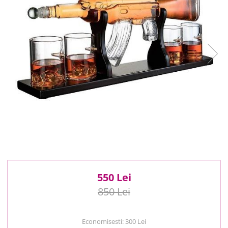
Reduceri
Cele mai noi
Cele mai vandute
Cele mai votate
Cu video
Pret
0 Lei - 100 Lei
100 Lei - 200 Lei
200 Lei - 300 Lei
300 Lei - 500 Lei
500 Lei - 1000 Lei
1000 Lei +
550 Lei
850 Lei
Economisesti:
300
Lei