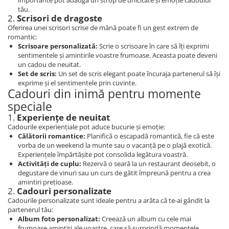
importante pot adăuga un strop de unicitate și emoție cadoului
tău.
2.
Scrisori de dragoste
Oferirea unei scrisori scrise de mână poate fi un gest extrem de
romantic:
Scrisoare personalizată:
Scrie o scrisoare în care să îți exprimi
sentimentele și amintirile voastre frumoase. Aceasta poate deveni
un cadou de neuitat.
Set de scris:
Un set de scris elegant poate încuraja partenerul să își
exprime și el sentimentele prin cuvinte.
Cadouri din inimă pentru momente
speciale
1.
Experiențe de neuitat
Cadourile experiențiale pot aduce bucurie și emoție:
Călătorii romantice:
Planifică o escapadă romantică, fie că este
vorba de un weekend la munte sau o vacanță pe o plajă exotică.
Experiențele împărtășite pot consolida legătura voastră.
Activități de cuplu:
Rezervă o seară la un restaurant deosebit, o
degustare de vinuri sau un curs de gătit împreună pentru a crea
amintiri prețioase.
2.
Cadouri personalizate
Cadourile personalizate sunt ideale pentru a arăta că te-ai gândit la
partenerul tău:
Album foto personalizat:
Creează un album cu cele mai
frumoase amintiri ale voastre, care să surprindă momentele