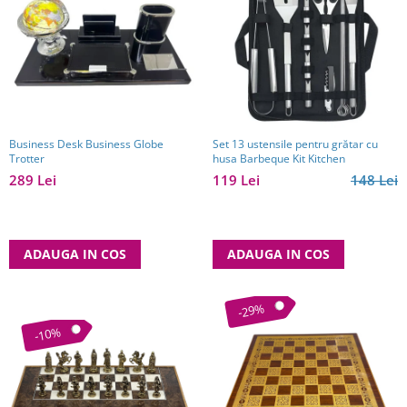
Business Desk Business Globe
Set 13 ustensile pentru grătar cu
Trotter
husa Barbeque Kit Kitchen
289 Lei
119 Lei
148 Lei
ADAUGA IN COS
ADAUGA IN COS
-29%
-10%