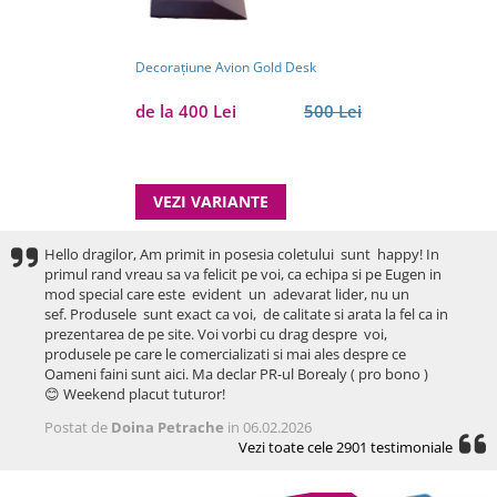
Decorațiune Avion Gold Desk
de la 400 Lei
500 Lei
VEZI VARIANTE
Hello dragilor, Am primit in posesia coletului sunt happy! In
primul rand vreau sa va felicit pe voi, ca echipa si pe Eugen in
mod special care este evident un adevarat lider, nu un
sef. Produsele sunt exact ca voi, de calitate si arata la fel ca in
prezentarea de pe site. Voi vorbi cu drag despre voi,
produsele pe care le comercializati si mai ales despre ce
Oameni faini sunt aici. Ma declar PR-ul Borealy ( pro bono )
😊 Weekend placut tuturor!
Postat de
Doina Petrache
in 06.02.2026
Vezi toate cele 2901 testimoniale