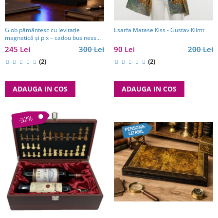
Esarfa Matase Kiss - Gustav Klimt
Glob pământesc cu levitație
magnetică și pix – cadou business
pentru bărbați pasionați de
90 Lei
200 Lei
245 Lei
300 Lei
tehnologie și călătorii
(2)
(2)
ADAUGA IN COS
ADAUGA IN COS
-32%