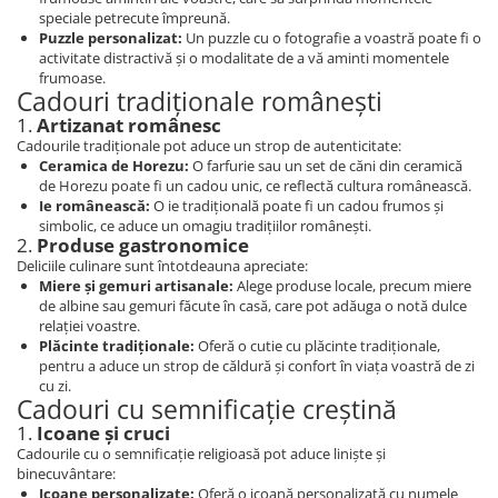
speciale petrecute împreună.
Puzzle personalizat:
Un puzzle cu o fotografie a voastră poate fi o
activitate distractivă și o modalitate de a vă aminti momentele
frumoase.
Cadouri tradiționale românești
1.
Artizanat românesc
Cadourile tradiționale pot aduce un strop de autenticitate:
Ceramica de Horezu:
O farfurie sau un set de căni din ceramică
de Horezu poate fi un cadou unic, ce reflectă cultura românească.
Ie românească:
O ie tradițională poate fi un cadou frumos și
simbolic, ce aduce un omagiu tradițiilor românești.
2.
Produse gastronomice
Deliciile culinare sunt întotdeauna apreciate:
Miere și gemuri artisanale:
Alege produse locale, precum miere
de albine sau gemuri făcute în casă, care pot adăuga o notă dulce
relației voastre.
Plăcinte tradiționale:
Oferă o cutie cu plăcinte tradiționale,
pentru a aduce un strop de căldură și confort în viața voastră de zi
cu zi.
Cadouri cu semnificație creștină
1.
Icoane și cruci
Cadourile cu o semnificație religioasă pot aduce liniște și
binecuvântare:
Icoane personalizate:
Oferă o icoană personalizată cu numele