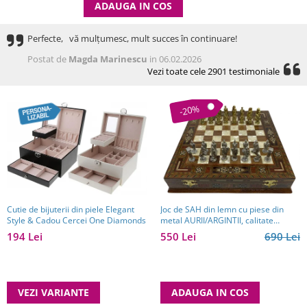
ADAUGA IN COS
Perfecte, vă mulțumesc, mult succes în continuare!
Postat de
Magda Marinescu
in 06.02.2026
Vezi toate cele 2901 testimoniale
-20%
Cutie de bijuterii din piele Elegant
Joc de SAH din lemn cu piese din
Style & Cadou Cercei One Diamonds
metal AURII/ARGINTII, calitate
premium
194 Lei
550 Lei
690 Lei
VEZI VARIANTE
ADAUGA IN COS