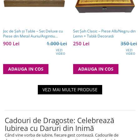
Joc de Șah și Table – Set Deluxe cu
Set Șah Clasic – Piese Alb/Negru din
Piese din Metal Auriu/Argintiu
Lemn + Tablă Decorată
Sculptate Manual
900 Lei
1.000 Lei
250 Lei
350 Lei
VEZI
VEZI
VIDEO
VIDEO
ADAUGA IN COS
ADAUGA IN COS
VEZI MAI MULTE PRODUSE
Cadouri de Dragoste: Celebrează
Iubirea cu Daruri din Inimă
Când vine vorba de iubire, fiecare gest contează. Cadourile de