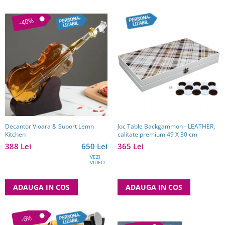
-40%
Decantor Vioara & Suport Lemn
Joc Table Backgammon - LEATHER,
Kitchen
calitate premium 49 X 30 cm
388 Lei
650 Lei
365 Lei
VEZI
VIDEO
ADAUGA IN COS
ADAUGA IN COS
-6%