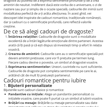
dragoste au puterea de a exprima sentimente profunde și de a crea
amintiri de neuitat. Indiferent dacă este vorba de o aniversare, o zi de
naștere sau pur și simplu de o ocazie specială, cadourile din inimă sunt
modalitatea perfectă de a-ți arăta afecțiunea. În acest ghid, vei
descoperi idei inspirate de cadouri romantice, tradiționale românești,
dar și cadouri cu o semnificație profundă, care reflectă valorile
creștine.
De ce să alegi cadouri de dragoste?
Întărirea relațiilor:
Cadourile de dragoste sunt o modalitate
excelentă de a întări legăturile emoționale dintre parteneri. Acestea
arată că îți pasă și că ești dispus să investești timp și efort în relația
voastră.
Crearea de amintiri:
Cadourile care au o semnificație specială pot
deveni amintiri prețioase, care vor fi prețuite pe termen lung.
Fiecare cadou devine o poveste, un simbol al dragostei voastre.
Exprimarea sentimentelor:
Uneori, cuvintele nu sunt suficiente.
Cadourile de dragoste pot completa sentimentele pe care le ai,
arătând cât de mult îți prețuiești partenerul.
Cadouri romantice pentru iubire
1.
Bijuterii personalizate
Bijuteriile sunt cadouri clasice și romantice:
Pandantive cu inițiale:
Alege un pandantiv personalizat cu
inițialele voastre, care poate fi purtat ca un simbol al iubirii voastre.
Brățări cu mesaje:
Brățările cu mesaje personalizate sau date