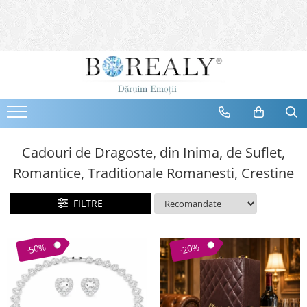
Bijuterii
Tipuri
Inele
Cercei
Bratari
Coliere
Cadouri de Dragoste, din Inima, de Suflet,
Seturi
Romantice, Traditionale Romanesti, Crestine
Brose
Tiare
FILTRE
Destinatari
Bijuterii Femei
-50%
-20%
Bijuterii Copii
Bijuterii Mirese
Selectii