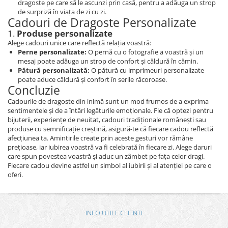
dragoste pe care să le ascunzi prin casă, pentru a adăuga un strop
de surpriză în viața de zi cu zi.
Cadouri de Dragoste Personalizate
1.
Produse personalizate
Alege cadouri unice care reflectă relația voastră:
Perne personalizate:
O pernă cu o fotografie a voastră și un
mesaj poate adăuga un strop de confort și căldură în cămin.
Pătură personalizată:
O pătură cu imprimeuri personalizate
poate aduce căldură și confort în serile răcoroase.
Concluzie
Cadourile de dragoste din inimă sunt un mod frumos de a exprima
sentimentele și de a întări legăturile emoționale. Fie că optezi pentru
bijuterii, experiențe de neuitat, cadouri tradiționale românești sau
produse cu semnificație creștină, asigură-te că fiecare cadou reflectă
afecțiunea ta. Amintirile create prin aceste gesturi vor rămâne
prețioase, iar iubirea voastră va fi celebrată în fiecare zi. Alege daruri
care spun povestea voastră și aduc un zâmbet pe fața celor dragi.
Fiecare cadou devine astfel un simbol al iubirii și al atenției pe care o
oferi.
INFO UTILE CLIENTI