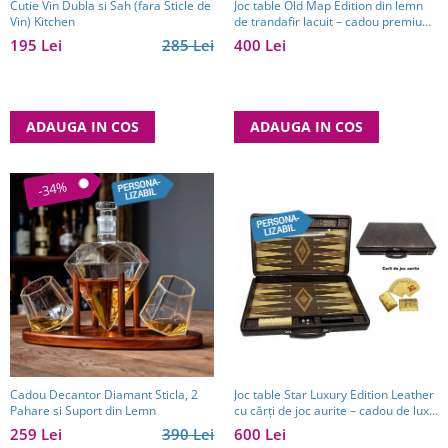
Cutie Vin Dubla si Sah (fara Sticle de
Joc table Old Map Edition din lemn
Vin) Kitchen
de trandafir lacuit – cadou premium
pentru bărbați pasionați de jocuri
195 Lei
285 Lei
400 Lei
clasice
ADAUGA IN COS
ADAUGA IN COS
-34%
Cadou Decantor Diamant Sticla, 2
Joc table Star Luxury Edition Leather
Pahare si Suport din Lemn
cu cărți de joc aurite – cadou de lux
pentru bărbați
259 Lei
390 Lei
600 Lei