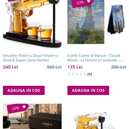
-33%
Decantor Pistol cu Doua Pahare cu
Esarfa Casmir & Manusi - Claude
Glont & Suport Lemn Kitchen
Monet - La Femme à l'ombrelle —
Madame Monet et son fils
340 Lei
360 Lei
135 Lei
200 Lei
(1)
ADAUGA IN COS
ADAUGA IN COS
-26%