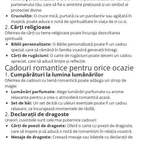
partenerului tău, care să fie o amintire prețioasă și un simbol al
protecției divine.
Cruciulițe:
O cruce mică, purtată ca un pandantiv sau agățată în
mașină, poate aduce o notă de spiritualitate în viața de zi cu zi.
2.
Cărți religioase
Oferirea de cărți cu teme religioase poate încuraja dezvoltarea
spirituală:
Biblii personalizate:
O Biblie personalizată poate fi un cadou
special, care să rămână în familia voastră generații întregi.
Cărți de rugăciuni:
O carte de rugăciuni poate deveni un cadou
apreciat, care să aducă liniște și reflecție.
Cadouri romantice pentru orice ocazie
1.
Cumpărături la lumina lumânărilor
Oferirea de cadouri cu temă romantică poate adăuga un strop de
magie:
Lumânări parfumate:
Alege lumânări parfumate cu arome
relaxante pentru a crea o atmosferă romantică acasă.
Set de băi:
Un set de băi cu uleiuri esențiale poate fi un cadou
relaxant, ce încurajează momentele de răsfăț.
2.
Declarații de dragoste
Uneori, cuvintele sunt cele mai puternice cadouri:
Cărți de poezii de dragoste:
Oferă o carte cu poezii de dragoste,
care să inspire și să aducă o notă de romantism în relația voastră.
Mesaje de dragoste:
Creează mesaje sau bilețele cu declarații de