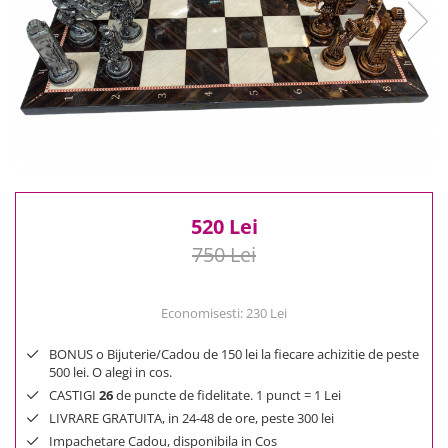
Reduceri
Cele mai noi
Cele mai vandute
Cele mai votate
Cu video
Pret
0 Lei - 100 Lei
100 Lei - 200 Lei
520 Lei
200 Lei - 300 Lei
750 Lei
300 Lei - 500 Lei
500 Lei - 1000 Lei
1000 Lei +
Economisesti:
230
Lei
BONUS o Bijuterie/Cadou de 150 lei la fiecare achizitie de peste
500 lei. O alegi in cos.
CASTIGI
26
de puncte de fidelitate. 1 punct = 1 Lei
LIVRARE GRATUITA, in 24-48 de ore, peste 300 lei
Impachetare Cadou, disponibila in Cos