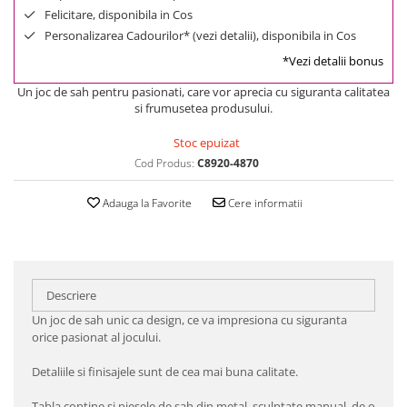
Felicitare, disponibila in Cos
Personalizarea Cadourilor* (vezi detalii), disponibila in Cos
*Vezi detalii bonus
Un joc de sah pentru pasionati, care vor aprecia cu siguranta calitatea
si frumusetea produsului.
Stoc epuizat
Cod Produs:
C8920-4870
Adauga la Favorite
Cere informatii
Descriere
Un joc de sah unic ca design, ce va impresiona cu siguranta
orice pasionat al jocului.
Detaliile si finisajele sunt de cea mai buna calitate.
Tabla contine si piesele de sah din metal, sculptate manual, de o