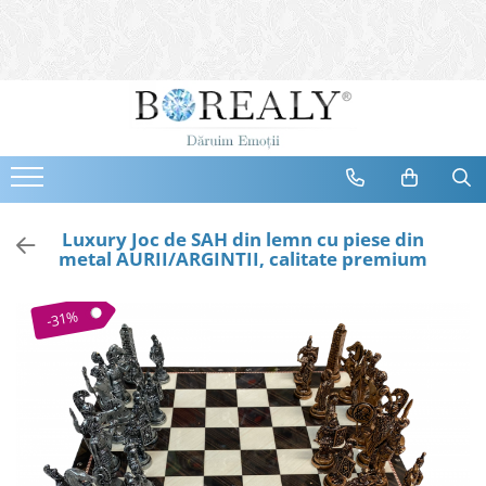
Bijuterii
Tipuri
Inele
Cercei
Bratari
Coliere
Luxury Joc de SAH din lemn cu piese din
metal AURII/ARGINTII, calitate premium
Seturi
Brose
-31%
Tiare
Destinatari
Bijuterii Femei
Bijuterii Copii
Bijuterii Mirese
Selectii