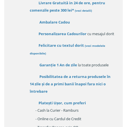
Livrare Gratuită in 24 de ore, pentru
comenzile peste 300 lei*
(vezi detalii)
Ambalare Cadou
Personalizarea Cadourilor
cu mesajul dorit
Felicitare cu textul dorit
(
vezi modelele
disponibile
)
Garanție
1 An de zile
la toate produsele
Posibilitatea de a returna produsele în
14 zile
și de a primi
banii înapoi fara nici o
întrebare
Platești Ușor
, cum preferi
- Cash la Curier - Ramburs
- Online cu Cardul de Credit