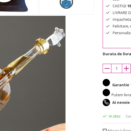
CASTIGI
1
LIVRARE GR
Impachetar
Felicitare,
Personaliza
Durata de livra
Garantie
1
Putem livra
Ai nevoie
In stoc
Cod
Adauga la Favo