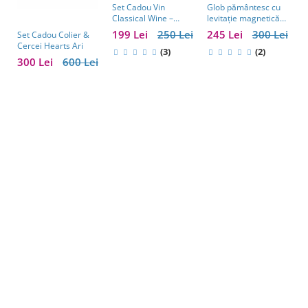
Set Cadou Vin
Glob pământesc cu
E
Classical Wine –
levitație magnetică
G
Casetă Elegantă cu
și pix – cadou
199 Lei
250 Lei
245 Lei
300 Lei
9
Set Cadou Colier &
Accesorii pentru Vin
business pentru
Cercei Hearts Ari
(3)
bărbați pasionați de
(2)
300 Lei
600 Lei
tehnologie și
călătorii