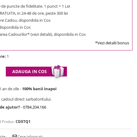
9
de puncte de fidelitate. 1 punct = 1 Lei
ATUITA, in 24-48 de ore, peste 300 lei
e Cadou, disponibila in Cos
 disponibila in Cos
rea Cadourilor* (vezi detalii), disponibila in Cos
*Vezi detalii bonus
re:
1
ADAUGA IN COS
 an de zile -
100% banii inapoi
 cadoul direct sarbatoritului.
 de ajutor?
-
0784.204.166
 Produs:
CDXTQ1
rite
Cere informatii