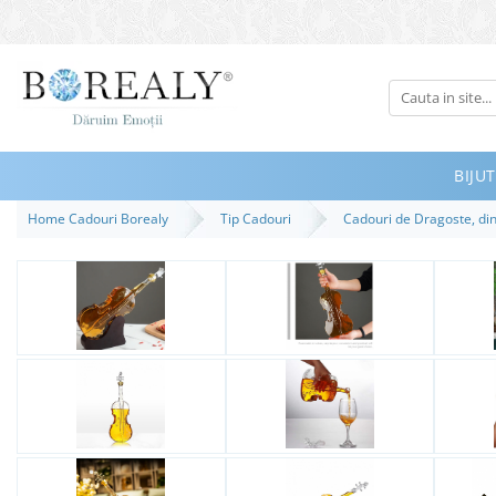
Bijuterii
Tipuri
Inele
BIJUT
Cercei
Home Cadouri Borealy
Tip Cadouri
Cadouri de Dragoste, din
Bratari
Coliere
Seturi
Brose
Tiare
Destinatari
Bijuterii Femei
Bijuterii Copii