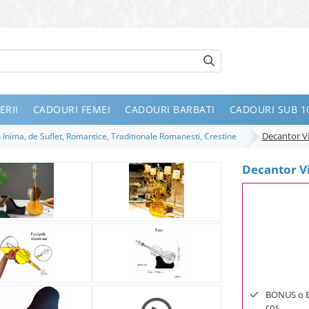
ERII
CADOURI FEMEI
CADOURI BARBATI
CADOURI SUB 10
Decantor V
 Inima, de Suflet, Romantice, Traditionale Romanesti, Crestine
Decantor V
BONUS o Bij
cos.