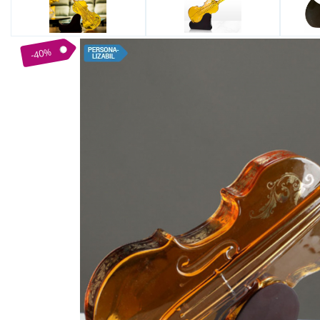
Bijuterii Mirese
Selectii
Reduceri
-40%
Cele mai noi
Cele mai vandute
Cele mai votate
Cu video
Pret
0 Lei - 100 Lei
100 Lei - 200 Lei
200 Lei - 300 Lei
300 Lei - 500 Lei
500 Lei - 1000 Lei
1000 Lei +