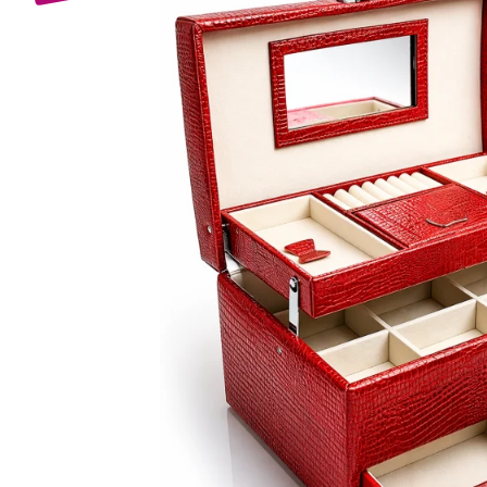
Bijuterii Mirese
Selectii
Reduceri
Cele mai noi
Cele mai vandute
Cele mai votate
Cu video
Pret
0 Lei - 100 Lei
100 Lei - 200 Lei
200 Lei - 300 Lei
300 Lei - 500 Lei
500 Lei - 1000 Lei
1000 Lei +