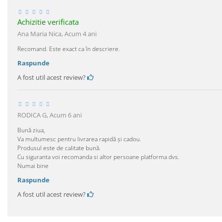
Achizitie verificata
Ana Maria Nica,
Acum 4 ani
Recomand. Este exact ca în descriere.
Raspunde
A fost util acest review?
RODICA G,
Acum 6 ani
Bună ziua,
Va multumesc pentru livrarea rapidă și cadou.
Produsul este de calitate bună.
Cu siguranta voi recomanda si altor persoane platforma dvs.
Numai bine
Raspunde
A fost util acest review?