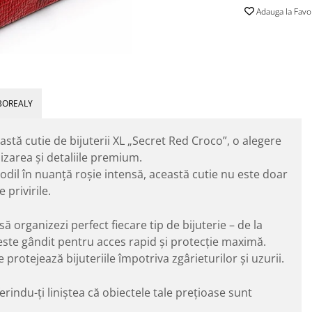
Adauga la Favo
BOREALY
ceastă cutie de bijuterii XL „Secret Red Croco”, o alegere
izarea și detaliile premium.
codil în nuanță roșie intensă, această cutie nu este doar
 privirile.
ă organizezi perfect fiecare tip de bijuterie – de la
iu este gândit pentru acces rapid și protecție maximă.
e protejează bijuteriile împotriva zgârieturilor și uzurii.
rindu-ți liniștea că obiectele tale prețioase sunt