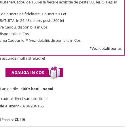
uterie/Cadou de 150 lei la fiecare achizitie de peste 500 lei. O alegi in
2
de puncte de fidelitate. 1 punct = 1 Lei
ATUITA, in 24-48 de ore, peste 300 lei
e Cadou, disponibila in Cos
 disponibila in Cos
rea Cadourilor* (vezi detalii), disponibila in Cos
*Vezi detalii bonus
ce ascunde multa stralucire!
ADAUGA IN COS
 an de zile -
100% banii inapoi
 cadoul direct sarbatoritului.
 de ajutor?
-
0784.204.166
 Produs:
CL119