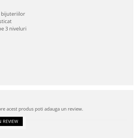
bijuteriilor
ticat
e 3 niveluri
pre acest produs poti adauga un review.
N REVIEW