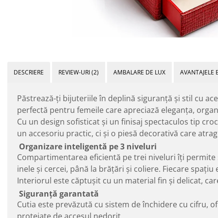
DESCRIERE
REVIEW-URI
(2)
AMBALARE DE LUX
AVANTAJELE 
Păstrează-ți bijuteriile în deplină siguranță și stil cu a
perfectă pentru femeile care apreciază eleganța, organ
Cu un design sofisticat și un finisaj spectaculos tip cro
un accesoriu practic, ci și o piesă decorativă care atrage
Organizare inteligentă pe 3 niveluri
Compartimentarea eficientă pe trei niveluri îți permite s
inele și cercei, până la brățări și coliere. Fiecare spaț
Interiorul este căptușit cu un material fin și delicat, car
Siguranță garantată
Cutia este prevăzută cu sistem de închidere cu cifru, ofe
protejate de accesul nedorit.