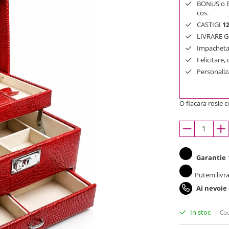
BONUS o Bij
cos.
CASTIGI
1
LIVRARE GR
Impachetar
Felicitare,
Personaliza
O flacara rosie 
Garantie
1
Putem livra
Ai nevoie
In stoc
Cod