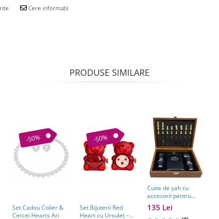
rite
Cere informatii
PRODUSE SIMILARE
-50%
-50%
Cutie de șah cu
accesorii pentru
whisky – cadou
135 Lei
Set Cadou Colier &
Set Bijuterii Red
C
elegant pentru
Cercei Hearts Ari
Heart cu Ursuleț –
p