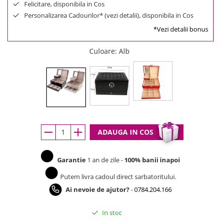
Felicitare, disponibila in Cos
Personalizarea Cadourilor* (vezi detalii), disponibila in Cos
*Vezi detalii bonus
Culoare
: Alb
ADAUGA IN COS
Garantie
1 an de zile -
100% banii inapoi
Putem livra cadoul direct sarbatoritului.
Ai nevoie de ajutor?
-
0784.204.166
In stoc