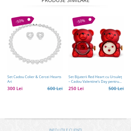
PRODUSE SIMILARE
-50%
-50%
Set Cadou Colier & Cercei Hearts
Set Bijuterii Red Heart cu Ursuleț
Ari
– Cadou Valentine’s Day pentru
Femei
300 Lei
600 Lei
250 Lei
500 Lei
INFO UTILE CLIENTI