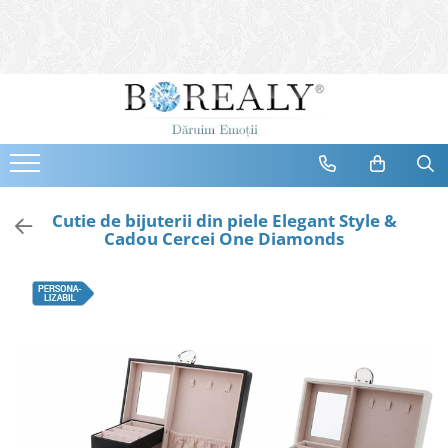
Bijuterii
Tipuri
Inele
Cercei
Bratari
Coliere
Cutie de bijuterii din piele Elegant Style &
Cadou Cercei One Diamonds
Seturi
Brose
Tiare
Destinatari
Bijuterii Femei
Bijuterii Copii
Bijuterii Mirese
Selectii