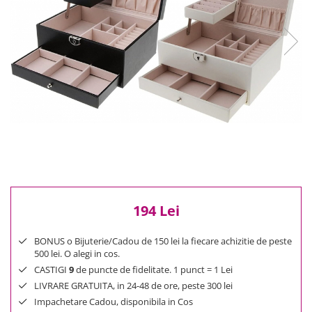
Reduceri
Cele mai noi
Cele mai vandute
Cele mai votate
Cu video
Pret
0 Lei - 100 Lei
100 Lei - 200 Lei
200 Lei - 300 Lei
300 Lei - 500 Lei
500 Lei - 1000 Lei
194 Lei
1000 Lei +
BONUS o Bijuterie/Cadou de 150 lei la fiecare achizitie de peste
500 lei. O alegi in cos.
CASTIGI
9
de puncte de fidelitate. 1 punct = 1 Lei
LIVRARE GRATUITA, in 24-48 de ore, peste 300 lei
Impachetare Cadou, disponibila in Cos