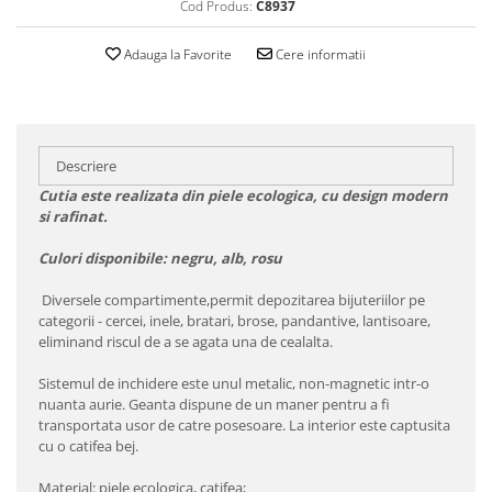
Cod Produs:
C8937
Adauga la Favorite
Cere informatii
Descriere
Cutia este realizata din piele ecologica, cu design modern
si rafinat.
Culori disponibile: negru, alb, rosu
Diversele compartimente,permit depozitarea bijuteriilor pe
categorii - cercei, inele, bratari, brose, pandantive, lantisoare,
eliminand riscul de a se agata una de cealalta.
Sistemul de inchidere este unul metalic, non-magnetic intr-o
nuanta aurie. Geanta dispune de un maner pentru a fi
transportata usor de catre posesoare. La interior este captusita
cu o catifea bej.
Material: piele ecologica, catifea;