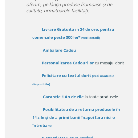
oferim, pe lânga produse frumoase și de
calitate, urmatoarele facilitați:
Livrare Gratuită in 24 de ore, pentru
comenzile peste 300 lei*
(vezi detalii)
Ambalare Cadou
Personalizarea Cadourilor
cu mesajul dorit
Felicitare cu textul dorit
(
vezi modelele
disponibile
)
Garanție
1 An de zile
la toate produsele
Posibilitatea de a returna produsele în
14 zile
și de a primi
banii înapoi fara nici o
întrebare