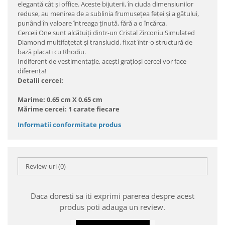
elegantă cât şi office. Aceste bijuterii, în ciuda dimensiunilor
reduse, au menirea de a sublinia frumuseţea feţei şi a gâtului,
punând în valoare întreaga ţinută, fără a o încărca.
Cerceii One sunt alcătuiţi dintr-un Cristal Zirconiu Simulated
Diamond multifaţetat şi translucid, fixat într-o structură de
bază placati cu Rhodiu.
Indiferent de vestimentaţie, aceşti graţioşi cercei vor face
diferenţa!
Detalii cercei:
Marime: 0.65 cm X 0.65 cm
Mărime cercei: 1 carate fiecare
Informatii conformitate produs
Review-uri
(0)
Daca doresti sa iti exprimi parerea despre acest
produs poti adauga un review.