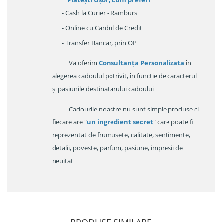
Platești Ușor
, cum preferi
- Cash la Curier - Ramburs
- Online cu Cardul de Credit
- Transfer Bancar, prin OP
Va oferim
Consultanța Personalizata
în
alegerea cadoulul potrivit, în funcție de caracterul
și pasiunile destinatarului cadoului
Cadourile noastre nu sunt simple produse ci
fiecare are "
un ingredient secret
" care poate fi
reprezentat de frumusețe, calitate, sentimente,
detalii, poveste, parfum, pasiune, impresii de
neuitat