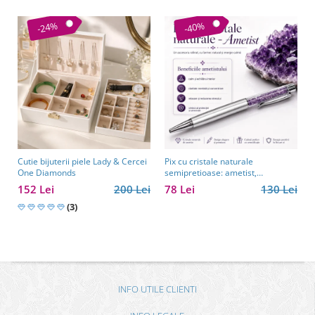
-24%
-40%
Cutie bijuterii piele Lady & Cercei
Pix cu cristale naturale
One Diamonds
semipretioase: ametist,
aventurin, lapis lazuli, ochi de
152 Lei
200 Lei
78 Lei
130 Lei
tigru, citrin și cuarț roz
(3)
INFO UTILE CLIENTI