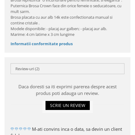
Brosa reprezinta "o incununare pentru feminitate, si eleganta".
Puternica Brosa Crown face din orice femeie o seducatoare, cu
mult sarm.
Brosa placata cu aur alb 14k este confectionata manual si
contine cristale .
Modele disponibile: - placaj aur galben; - placaj aur alb.
Marime: 4 cm latime x 3 cm lungime
Informatii conformitate produs
Review-uri
(2)
Daca doresti sa iti exprimi parerea despre acest
produs poti adauga un review.
SCRIE UN REVIEW
M-ati convins inca o data, sa devin un client