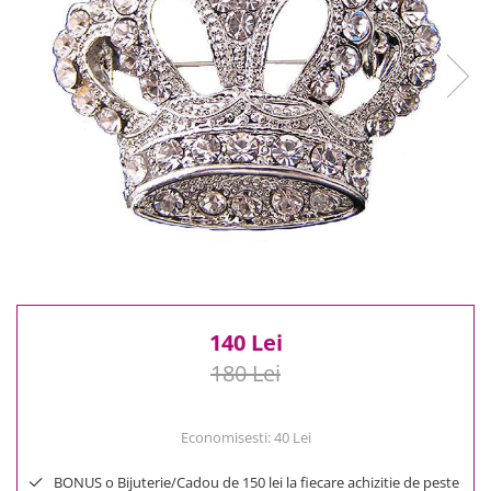
Reduceri
Cele mai noi
Cele mai vandute
Cele mai votate
Cu video
Pret
0 Lei - 100 Lei
100 Lei - 200 Lei
200 Lei - 300 Lei
300 Lei - 500 Lei
500 Lei - 1000 Lei
1000 Lei +
140 Lei
180 Lei
Economisesti:
40
Lei
BONUS o Bijuterie/Cadou de 150 lei la fiecare achizitie de peste