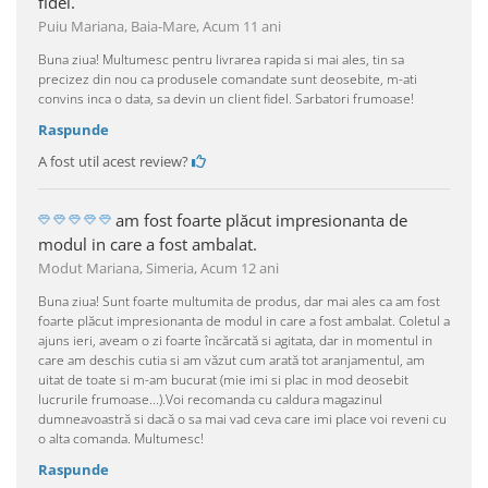
fidel.
Puiu Mariana, Baia-Mare,
Acum 11 ani
Buna ziua! Multumesc pentru livrarea rapida si mai ales, tin sa
precizez din nou ca produsele comandate sunt deosebite, m-ati
convins inca o data, sa devin un client fidel. Sarbatori frumoase!
Raspunde
A fost util acest review?
am fost foarte plăcut impresionanta de
modul in care a fost ambalat.
Modut Mariana, Simeria,
Acum 12 ani
Buna ziua! Sunt foarte multumita de produs, dar mai ales ca am fost
foarte plăcut impresionanta de modul in care a fost ambalat. Coletul a
ajuns ieri, aveam o zi foarte încărcată si agitata, dar in momentul in
care am deschis cutia si am văzut cum arată tot aranjamentul, am
uitat de toate si m-am bucurat (mie imi si plac in mod deosebit
lucrurile frumoase...).Voi recomanda cu caldura magazinul
dumneavoastră si dacă o sa mai vad ceva care imi place voi reveni cu
o alta comanda. Multumesc!
Raspunde