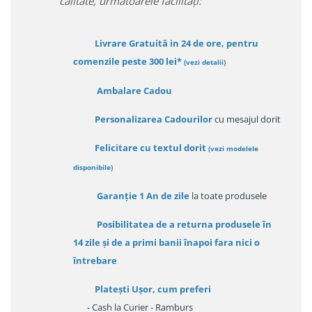
calitate, urmatoarele facilitați:
Livrare Gratuită in 24 de ore, pentru
comenzile peste 300 lei*
(vezi detalii)
Ambalare Cadou
Personalizarea Cadourilor
cu mesajul dorit
Felicitare cu textul dorit
(
vezi modelele
disponibile
)
Garanție
1 An de zile
la toate produsele
Posibilitatea de a returna produsele în
14 zile
și de a primi
banii înapoi fara nici o
întrebare
Platești Ușor
, cum preferi
- Cash la Curier - Ramburs