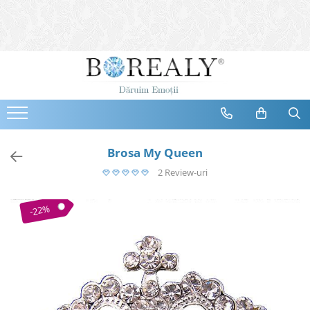
Bijuterii
Tipuri
Inele
Cercei
Bratari
Coliere
Brosa My Queen
Seturi
2 Review-uri
Brose
Tiare
-22%
Destinatari
Bijuterii Femei
Bijuterii Copii
Bijuterii Mirese
Selectii