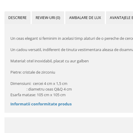
DESCRIERE
REVIEW-URI
(0)
AMBALARE DE LUX
AVANTAJELE 
Un ceas elegant si feminim in acelasi timp alaturi de o pereche de cercei 
Un cadou versatil, indiferent de tinuta vestimentara aleasa de doamn
Material: otel inoxidabil, placat cu aur galben
Pietre: cristale de zirconiu
Dimensiuni: cercei 4 cm x 1,5 cm
: diametru ceas Q&Q 4 cm
Esarfa matase: 105 cm x 105 cm
Informatii conformitate produs