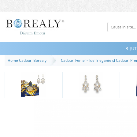
Bijuterii
Tipuri
Inele
BIJUT
Cercei
Home Cadouri Borealy
Cadouri Femei – Idei Elegante și Cadouri P
Bratari
Coliere
Seturi
Brose
Tiare
Destinatari
Bijuterii Femei
Bijuterii Copii