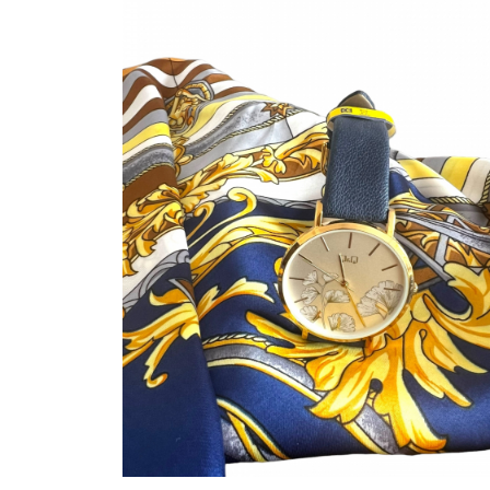
Bijuterii Mirese
Selectii
Reduceri
Cele mai noi
Cele mai vandute
Cele mai votate
Cu video
Pret
0 Lei - 100 Lei
100 Lei - 200 Lei
200 Lei - 300 Lei
300 Lei - 500 Lei
500 Lei - 1000 Lei
1000 Lei +