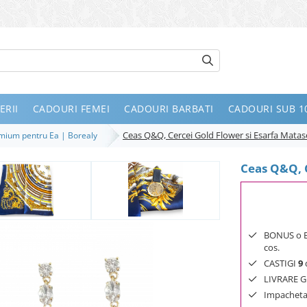
ERII
CADOURI FEMEI
CADOURI BARBATI
CADOURI SUB 10
Ceas Q&Q, Cercei Gold Flower si Esarfa Matas
remium pentru Ea | Borealy
Ceas Q&Q, C
BONUS o Bij
cos.
CASTIGI
9
d
LIVRARE GR
Impachetar