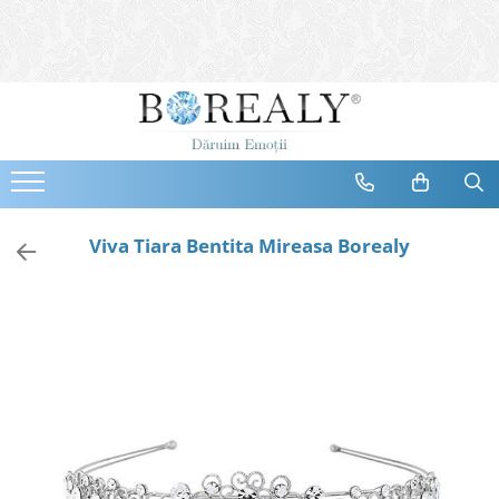
Bijuterii
Tipuri
Inele
Cercei
Bratari
Coliere
Viva Tiara Bentita Mireasa Borealy
Seturi
Brose
Tiare
Destinatari
Bijuterii Femei
Bijuterii Copii
Bijuterii Mirese
Selectii