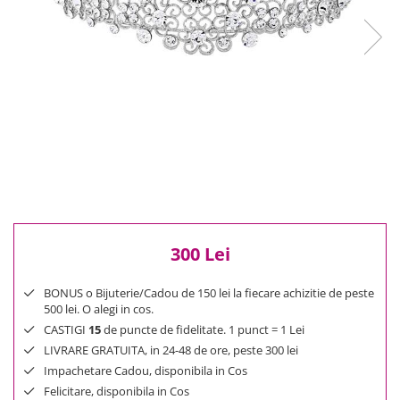
Reduceri
Cele mai noi
Cele mai vandute
Cele mai votate
Cu video
Pret
0 Lei - 100 Lei
100 Lei - 200 Lei
200 Lei - 300 Lei
300 Lei - 500 Lei
500 Lei - 1000 Lei
300 Lei
1000 Lei +
BONUS o Bijuterie/Cadou de 150 lei la fiecare achizitie de peste
500 lei. O alegi in cos.
CASTIGI
15
de puncte de fidelitate. 1 punct = 1 Lei
LIVRARE GRATUITA, in 24-48 de ore, peste 300 lei
Impachetare Cadou, disponibila in Cos
Felicitare, disponibila in Cos