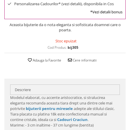
Personalizarea Cadourilor* (vezi detalii), disponibila in Cos
*Vezi detalii bonus
Aceasta bijuterie da o nota eleganta si sofisticata doamnei care o
poarta.
Stoc epuizat
Cod Produs:
bij305
Adauga la Favorite
Cere informatii
Descriere
Modelul elaborat, cu accente aristocratice, si stralucirea
eleganta recomanda aceasta tiara drept una dintre cele mai
potrivite
bijuterii pentru miresele
adepte ale stilului clasic.
Tiara placata cu platina 18k este confectionata manual si
contine cristale, ideala ca si
Cadouri Craciun
.
Marime: - 3 cm inaltime - 37 cm lungime (bentita)