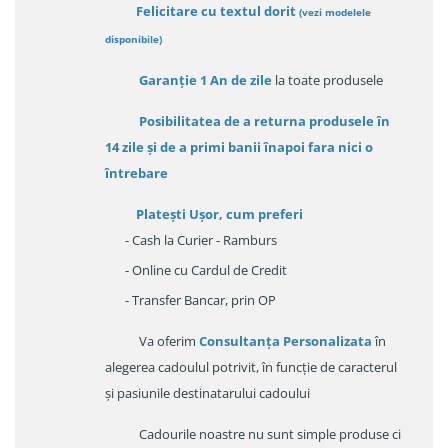
Felicitare cu textul dorit
(
vezi modelele
disponibile
)
Garanție
1 An de zile
la toate produsele
Posibilitatea de a returna produsele în
14 zile
și de a primi
banii înapoi fara nici o
întrebare
Platești Ușor
, cum preferi
- Cash la Curier - Ramburs
- Online cu Cardul de Credit
- Transfer Bancar, prin OP
Va oferim
Consultanța Personalizata
în
alegerea cadoulul potrivit, în funcție de caracterul
și pasiunile destinatarului cadoului
Cadourile noastre nu sunt simple produse ci