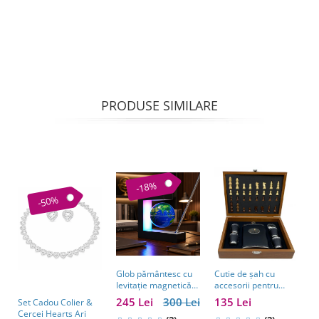
PRODUSE SIMILARE
-18%
-50%
Glob pământesc cu
Cutie de șah cu
levitație magnetică
accesorii pentru
și pix – cadou
whisky – cadou
245 Lei
300 Lei
135 Lei
Set Cadou Colier &
C
business pentru
elegant pentru
Cercei Hearts Ari
Sah