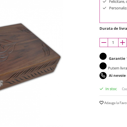
Felicitare,
Personaliza
Durata de livra
Garantie
1
Putem livra
Ai nevoie
In stoc
Cod
Adauga la Favo