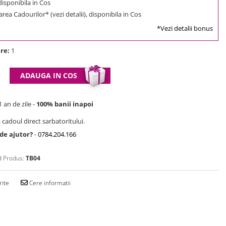
 disponibila in Cos
rea Cadourilor* (vezi detalii), disponibila in Cos
*Vezi detalii bonus
re:
1
ADAUGA IN COS
 an de zile -
100% banii inapoi
 cadoul direct sarbatoritului.
 de ajutor?
-
0784.204.166
 Produs:
TB04
rite
Cere informatii