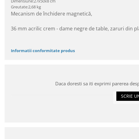
Dimensiune:27x50x8 cm
Greutate:2,68 kg
Mecanism de închidere magnetică,
36 mm acrilic crem - dame negre de table, zaruri din p
Informatii conformitate produs
Daca doresti sa iti exprimi parerea des
SCRIE U