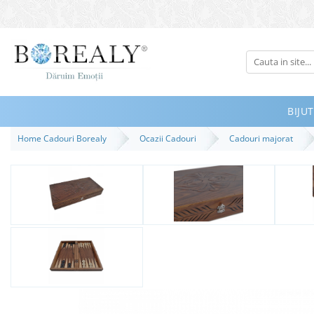
Bijuterii
Tipuri
Inele
BIJUT
Cercei
Home Cadouri Borealy
Ocazii Cadouri
Cadouri majorat
Bratari
Coliere
Seturi
Brose
Tiare
Destinatari
Bijuterii Femei
Bijuterii Copii