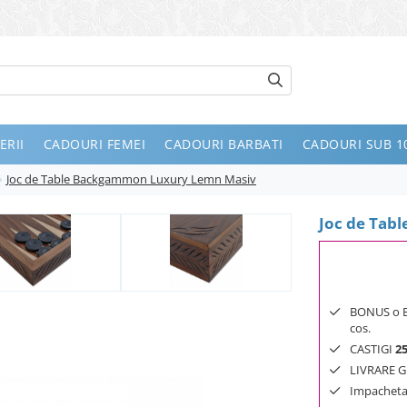
ERII
CADOURI FEMEI
CADOURI BARBATI
CADOURI SUB 10
Joc de Table Backgammon Luxury Lemn Masiv
Joc de Tab
BONUS o Bij
cos.
CASTIGI
2
LIVRARE GR
Impachetar