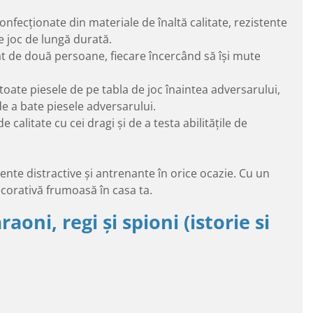
onfecționate din materiale de înaltă calitate, rezistente
e joc de lungă durată.
at de două persoane, fiecare încercând să își mute
 toate piesele de pe tabla de joc înaintea adversarului,
de a bate piesele adversarului.
alitate cu cei dragi și de a testa abilitățile de
nte distractive și antrenante în orice ocazie. Cu un
decorativă frumoasă în casa ta.
aoni, regi și spioni (istorie si