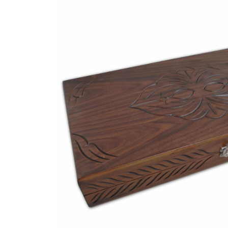
Bijuterii Mirese
Selectii
Reduceri
Cele mai noi
Cele mai vandute
Cele mai votate
Cu video
Pret
0 Lei - 100 Lei
100 Lei - 200 Lei
200 Lei - 300 Lei
300 Lei - 500 Lei
500 Lei - 1000 Lei
1000 Lei +