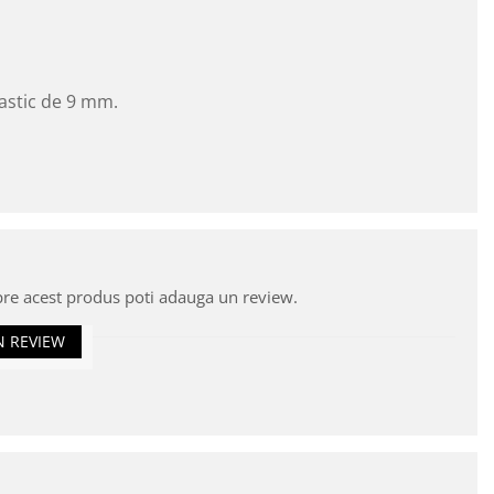
lastic de 9 mm.
pre acest produs poti adauga un review.
N REVIEW