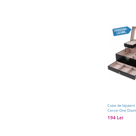
Cutie de bijuteri
Cercei One Dia
194 Lei