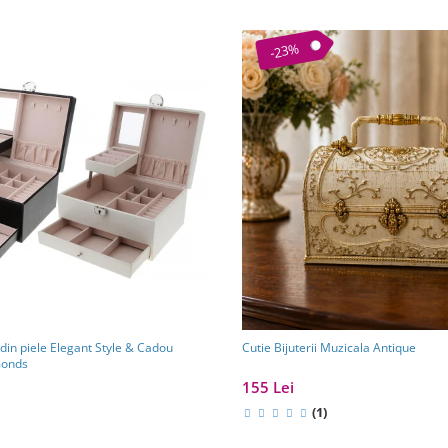
-23%
i din piele Elegant Style & Cadou
Cutie Bijuterii Muzicala Antique
monds
155 Lei
(1)