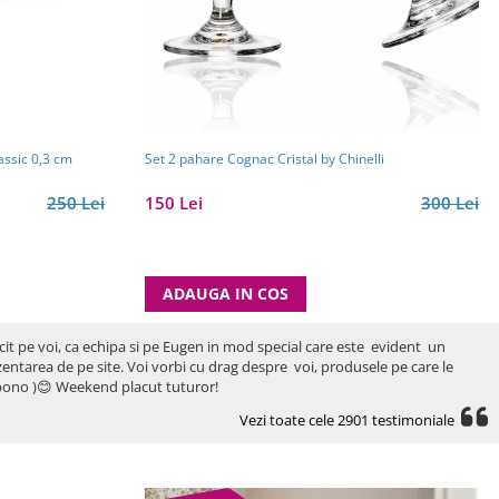
assic 0,3 cm
Set 2 pahare Cognac Cristal by Chinelli
250 Lei
150 Lei
300 Lei
ADAUGA IN COS
icit pe voi, ca echipa si pe Eugen in mod special care este evident un
rezentarea de pe site. Voi vorbi cu drag despre voi, produsele pe care le
ro bono )😊 Weekend placut tuturor!
Vezi toate cele 2901 testimoniale