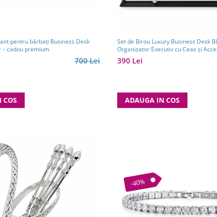
gant pentru bărbați Business Desk
Set de Birou Luxury Business Desk Bl
r – cadou premium
Organizator Executiv cu Ceas și Acce
700 Lei
390 Lei
N COS
ADAUGA IN COS
-40%