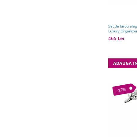
Set de birou ele
Luxury Organize
465 Lei
ADAUGA I
-22%