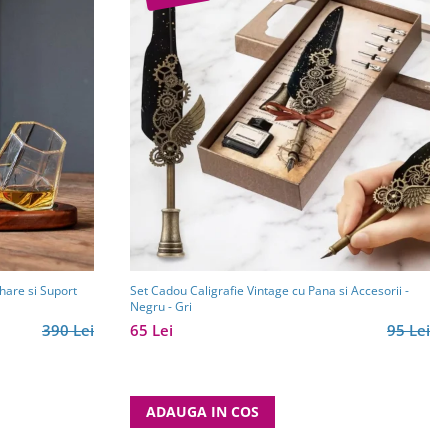
hare si Suport
Set Cadou Caligrafie Vintage cu Pana si Accesorii -
Negru - Gri
390 Lei
65 Lei
95 Lei
ADAUGA IN COS