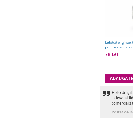
Lebădă argintată
pentru casă și oc
78 Lei
ADAUGA I
Hello dragil
adevarat lid
comercializa
Postat de
D