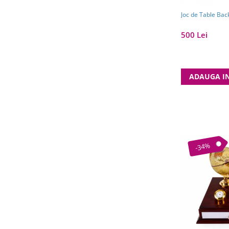
Joc de Table B
500 Lei
ADAUGA I
-34%