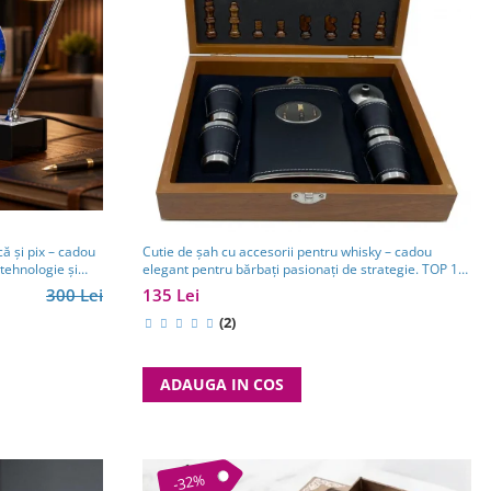
ă și pix – cadou
Cutie de șah cu accesorii pentru whisky – cadou
tehnologie și
elegant pentru bărbați pasionați de strategie. TOP 10
Cadouri Barbati
300 Lei
135 Lei
(2)
ADAUGA IN COS
-32%