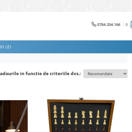
0784.204.166
0
0 LEI
adourile in functie de criteriile dvs.: