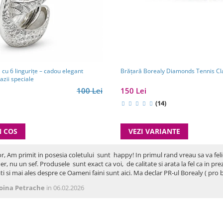
Brăţară Borealy Diamonds Tennis Cl
 cu 6 lingurițe – cadou elegant
azii speciale
150 Lei
100 Lei
(14)
VEZI VARIANTE
N COS
or, Am primit in posesia coletului sunt happy! In primul rand vreau sa va fel
er, nu un sef. Produsele sunt exact ca voi, de calitate si arata la fel ca in p
ti si mai ales despre ce Oameni faini sunt aici. Ma declar PR-ul Borealy ( p
oina Petrache
in 06.02.2026