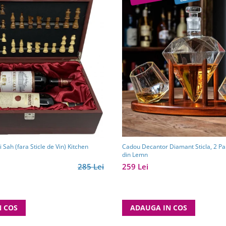
Cadou Decantor Diamant Sticla, 2 Pa
Cutie Vin Dubla si Sah (fara Sticle de Vin) Kitchen
din Lemn
259 Lei
285 Lei
ADAUGA IN COS
N COS