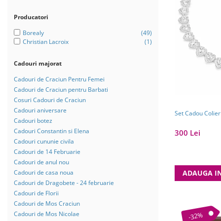
Bijuterii Mirese
Selectii
Producatori
Reduceri
Borealy
(49)
Christian Lacroix
(1)
Cele mai noi
Cele mai vandute
Cadouri majorat
Cele mai votate
Cadouri de Craciun Pentru Femei
Cadouri de Craciun pentru Barbati
Cu video
Cosuri Cadouri de Craciun
Pret
Cadouri aniversare
Set Cadou Colier
Cadouri botez
0 Lei - 100 Lei
Cadouri Constantin si Elena
300 Lei
100 Lei - 200 Lei
Cadouri cununie civila
Cadouri de 14 Februarie
200 Lei - 300 Lei
Cadouri de anul nou
300 Lei - 500 Lei
Cadouri de casa noua
ADAUGA I
Cadouri de Dragobete - 24 februarie
500 Lei - 1000 Lei
Cadouri de Florii
1000 Lei +
Cadouri de Mos Craciun
Cadouri de Mos Nicolae
-32%