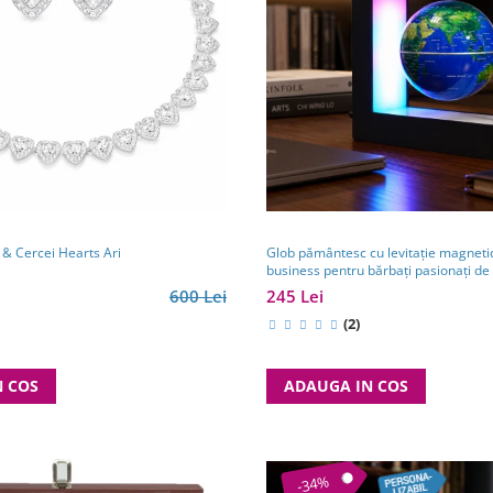
 & Cercei Hearts Ari
Glob pământesc cu levitație magnetic
business pentru bărbați pasionați de 
călătorii
600 Lei
245 Lei
(2)
N COS
ADAUGA IN COS
-34%