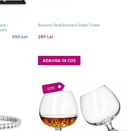
ack –
Business Desk Business Globe Trotter
sorii
550 Lei
289 Lei
ADAUGA IN COS
-50%