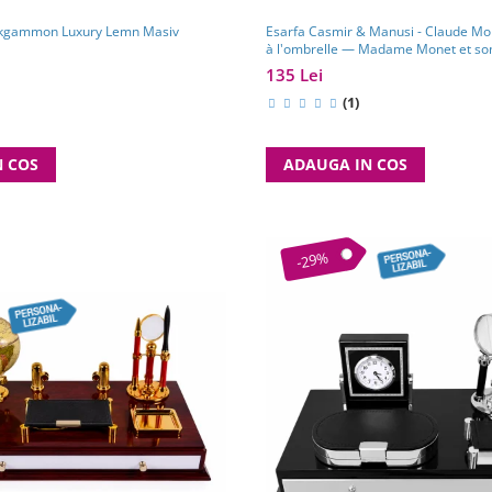
ackgammon Luxury Lemn Masiv
Esarfa Casmir & Manusi - Claude Monet - La Femme
à l'ombrelle — Madame Monet et son 
135 Lei
(1)
N COS
ADAUGA IN COS
-29%