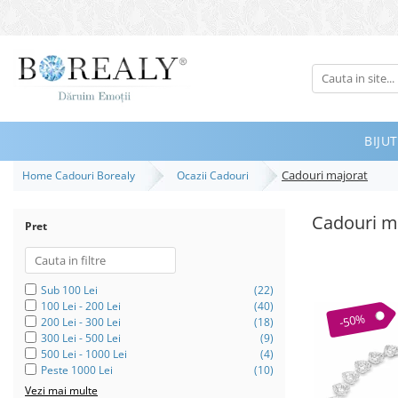
Bijuterii
Tipuri
Inele
BIJUT
Cercei
Cadouri majorat
Home Cadouri Borealy
Ocazii Cadouri
Bratari
Coliere
Cadouri m
Pret
Seturi
Brose
Tiare
Sub 100 Lei
(22)
100 Lei - 200 Lei
(40)
Destinatari
-50%
200 Lei - 300 Lei
(18)
300 Lei - 500 Lei
(9)
Bijuterii Femei
500 Lei - 1000 Lei
(4)
Peste 1000 Lei
(10)
Bijuterii Copii
Vezi mai multe