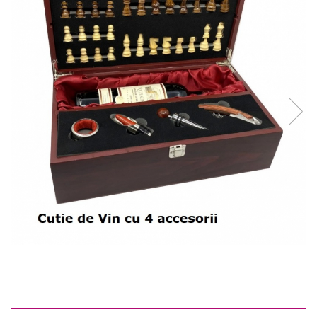
Reduceri
Cele mai noi
Cele mai vandute
Cele mai votate
Cu video
Pret
0 Lei - 100 Lei
100 Lei - 200 Lei
200 Lei - 300 Lei
300 Lei - 500 Lei
500 Lei - 1000 Lei
1000 Lei +