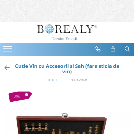
Bijuterii
Tipuri
Inele
Cercei
Bratari
Coliere
Cutie Vin cu Accesorii si Sah (fara sticla de
vin)
Seturi
1 Review
Brose
Tiare
Destinatari
-9%
Bijuterii Femei
Bijuterii Copii
Bijuterii Mirese
Selectii