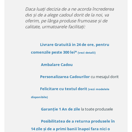
Daca luați decizia de a ne acorda încrederea
dvs și de a alege cadoul dorit de la noi, va
oferim, pe lânga produse frumoase și de
calitate, urmatoarele facilitați:
Livrare Gratuită in 24 de ore, pentru
comenzile peste 300 lei*
(vezi detalii)
Ambalare Cadou
Personalizarea Cadourilor
cu mesajul dorit
Felicitare cu textul dorit
(
vezi modelele
disponibile
)
Garanție
1 An de zile
la toate produsele
Posibilitatea de a returna produsele în
14 zile
și de a primi
banii înapoi fara nici o