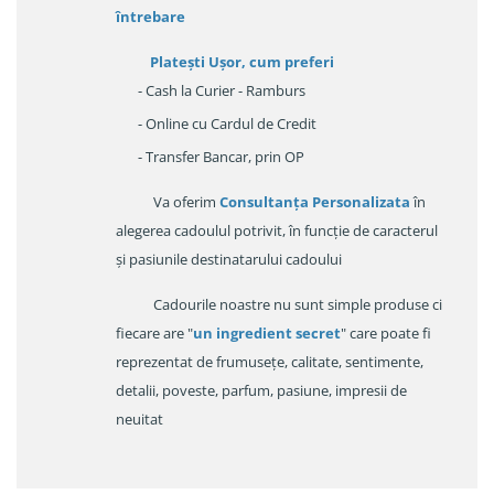
întrebare
Platești Ușor
, cum preferi
- Cash la Curier - Ramburs
- Online cu Cardul de Credit
- Transfer Bancar, prin OP
Va oferim
Consultanța Personalizata
în
alegerea cadoulul potrivit, în funcție de caracterul
și pasiunile destinatarului cadoului
Cadourile noastre nu sunt simple produse ci
fiecare are "
un ingredient secret
" care poate fi
reprezentat de frumusețe, calitate, sentimente,
detalii, poveste, parfum, pasiune, impresii de
neuitat