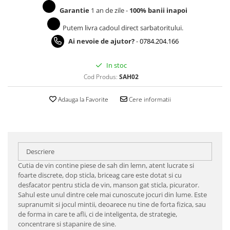
Garantie
1 an de zile -
100% banii inapoi
Putem livra cadoul direct sarbatoritului.
Ai nevoie de ajutor?
-
0784.204.166
In stoc
Cod Produs:
SAH02
Adauga la Favorite
Cere informatii
Descriere
Cutia de vin contine piese de sah din lemn, atent lucrate si
foarte discrete, dop sticla, briceag care este dotat si cu
desfacator pentru sticla de vin, manson gat sticla, picurator.
Sahul este unul dintre cele mai cunoscute jocuri din lume. Este
supranumit si jocul mintii, deoarece nu tine de forta fizica, sau
de forma in care te afli, ci de inteligenta, de strategie,
concentrare si stapanire de sine.