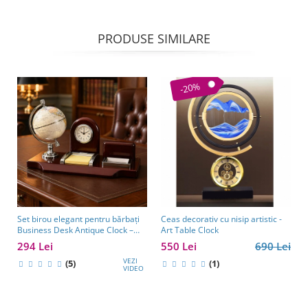
PRODUSE SIMILARE
-20%
Set birou elegant pentru bărbați
Ceas decorativ cu nisip artistic -
Business Desk Antique Clock –
Art Table Clock
cadou premium pentru șef, soț
294 Lei
550 Lei
690 Lei
sau partener de afaceri
VEZI
(5)
(1)
VIDEO