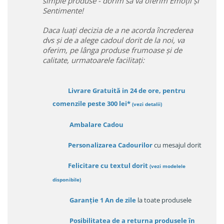
simple produse - dorim sa va oferim Emoții și
Sentimente!
Daca luați decizia de a ne acorda încrederea
dvs și de a alege cadoul dorit de la noi, va
oferim, pe lânga produse frumoase și de
calitate, urmatoarele facilitați:
Livrare Gratuită in 24 de ore, pentru
comenzile peste 300 lei*
(vezi detalii)
Ambalare Cadou
Personalizarea Cadourilor
cu mesajul dorit
Felicitare cu textul dorit
(
vezi modelele
disponibile
)
Garanție
1 An de zile
la toate produsele
Posibilitatea de a returna produsele în