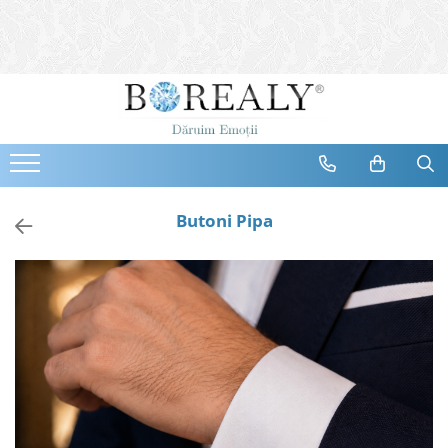
Bijuterii
Tipuri
Inele
Cercei
Bratari
Coliere
Butoni Pipa
Seturi
Brose
Tiare
Destinatari
Bijuterii Femei
Bijuterii Copii
Bijuterii Mirese
Selectii