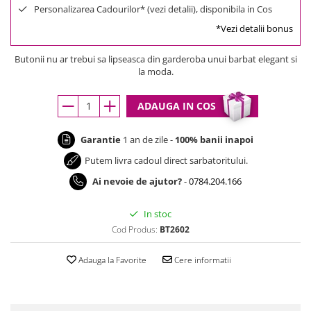
Personalizarea Cadourilor* (vezi detalii), disponibila in Cos
*Vezi detalii bonus
Butonii nu ar trebui sa lipseasca din garderoba unui barbat elegant si
la moda.
ADAUGA IN COS
Garantie
1 an de zile -
100% banii inapoi
Putem livra cadoul direct sarbatoritului.
Ai nevoie de ajutor?
-
0784.204.166
In stoc
Cod Produs:
BT2602
Adauga la Favorite
Cere informatii