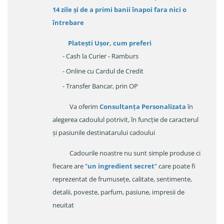
14 zile
și de a primi
banii înapoi fara nici o
întrebare
Platești Ușor
, cum preferi
- Cash la Curier - Ramburs
- Online cu Cardul de Credit
- Transfer Bancar, prin OP
Va oferim
Consultanța Personalizata
în
alegerea cadoulul potrivit, în funcție de caracterul
și pasiunile destinatarului cadoului
Cadourile noastre nu sunt simple produse ci
fiecare are "
un ingredient secret
" care poate fi
reprezentat de frumusețe, calitate, sentimente,
detalii, poveste, parfum, pasiune, impresii de
neuitat