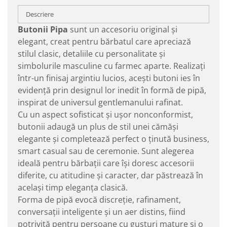
Descriere
Butonii Pipa
sunt un accesoriu original și
elegant, creat pentru bărbatul care apreciază
stilul clasic, detaliile cu personalitate și
simbolurile masculine cu farmec aparte. Realizați
într-un finisaj argintiu lucios, acești butoni ies în
evidență prin designul lor inedit în formă de pipă,
inspirat de universul gentlemanului rafinat.
Cu un aspect sofisticat și ușor nonconformist,
butonii adaugă un plus de stil unei cămăși
elegante și completează perfect o ținută business,
smart casual sau de ceremonie. Sunt alegerea
ideală pentru bărbații care își doresc accesorii
diferite, cu atitudine și caracter, dar păstrează în
același timp eleganța clasică.
Forma de pipă evocă discreție, rafinament,
conversații inteligente și un aer distins, fiind
potrivită pentru persoane cu gusturi mature și o