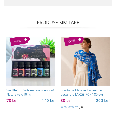
PRODUSE SIMILARE
-44%
-56%
Set Uleiuri Parfumate – Scents of
Esarfa de Matase Flowers cu
Nature (6 x 10 ml)
doua fete LARGE 70 x 180 cm
78 Lei
140 Lei
88 Lei
200 Lei
(3)