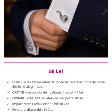
Reduceri
Cele mai noi
Cele mai vandute
Cele mai votate
Cu video
Pret
0 Lei - 100 Lei
100 Lei - 200 Lei
200 Lei - 300 Lei
300 Lei - 500 Lei
500 Lei - 1000 Lei
88 Lei
1000 Lei +
BONUS o Bijuterie/Cadou de 150 lei la fiecare achizitie de peste
500 lei. O alegi in cos.
CASTIGI
4
de puncte de fidelitate. 1 punct = 1 Lei
LIVRARE GRATUITA, in 24-48 de ore, peste 300 lei
Impachetare Cadou, disponibila in Cos
Felicitare, disponibila in Cos