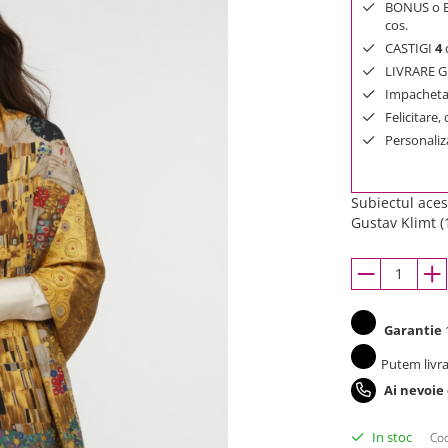
BONUS o Bij
cos.
CASTIGI
4
d
LIVRARE GR
Impachetar
Felicitare,
Personaliza
Subiectul aces
Gustav Klimt (
Garantie
1
Putem livra
Ai nevoie
In stoc
Cod