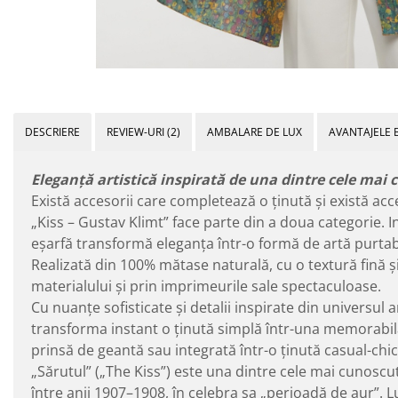
DESCRIERE
REVIEW-URI
(2)
AMBALARE DE LUX
AVANTAJELE 
Eleganță artistică inspirată de una dintre cele mai 
Există accesorii care completează o ținută și există ac
„Kiss – Gustav Klimt” face parte din a doua categorie. 
eșarfă transformă eleganța într-o formă de artă purtab
Realizată din 100% mătase naturală, cu o textură fină ș
materialului și prin imprimeurile sale spectaculoase.
Cu nuanțe sofisticate și detalii inspirate din universul a
transforma instant o ținută simplă într-una memorabilă.
prinsă de geantă sau integrată într-o ținută casual-chic
„Sărutul” („The Kiss”) este una dintre cele mai cunoscut
între anii 1907–1908, în celebra sa „perioadă de aur”. 