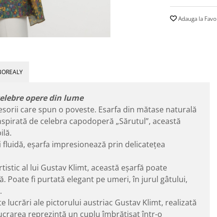
Adauga la Favo
BOREALY
celebre opere din lume
cesorii care spun o poveste. Esarfa din mătase naturală
Inspirată de celebra capodoperă „Sărutul”, această
ilă.
i fluidă, eșarfa impresionează prin delicatețea
rtistic al lui Gustav Klimt, această eșarfă poate
 Poate fi purtată elegant pe umeri, în jurul gâtului,
.
e lucrări ale pictorului austriac Gustav Klimt, realizată
Lucrarea reprezintă un cuplu îmbrățișat într-o