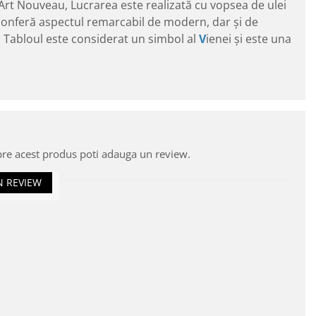
 Art Nouveau, Lucrarea este realizată cu vopsea de ulei
i conferă aspectul remarcabil de modern, dar și de
a. Tabloul este considerat un simbol al
V
ienei și este una
pre acest produs poti adauga un review.
N REVIEW