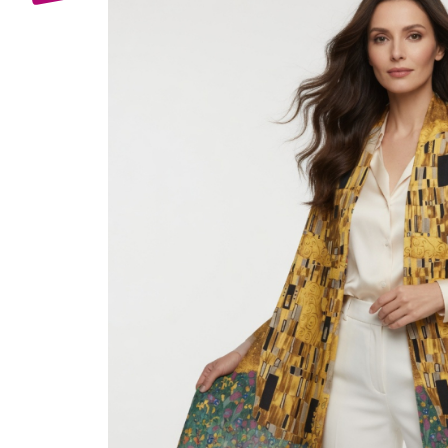
Bijuterii Mirese
Selectii
Reduceri
Cele mai noi
Cele mai vandute
Cele mai votate
Cu video
Pret
0 Lei - 100 Lei
100 Lei - 200 Lei
200 Lei - 300 Lei
300 Lei - 500 Lei
500 Lei - 1000 Lei
1000 Lei +