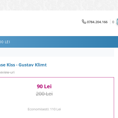
0784.204.166
0
0 LEI
se Kiss - Gustav Klimt
Review-uri
90 Lei
200 Lei
Economisesti:
110
Lei