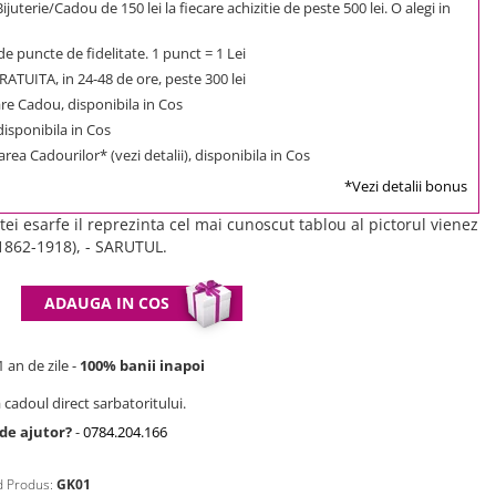
uterie/Cadou de 150 lei la fiecare achizitie de peste 500 lei. O alegi in
e puncte de fidelitate. 1 punct = 1 Lei
ATUITA, in 24-48 de ore, peste 300 lei
e Cadou, disponibila in Cos
 disponibila in Cos
rea Cadourilor* (vezi detalii), disponibila in Cos
*Vezi detalii bonus
tei esarfe il reprezinta cel mai cunoscut tablou al pictorul vienez
1862-1918), - SARUTUL.
ADAUGA IN COS
 an de zile -
100% banii inapoi
 cadoul direct sarbatoritului.
 de ajutor?
-
0784.204.166
 Produs:
GK01