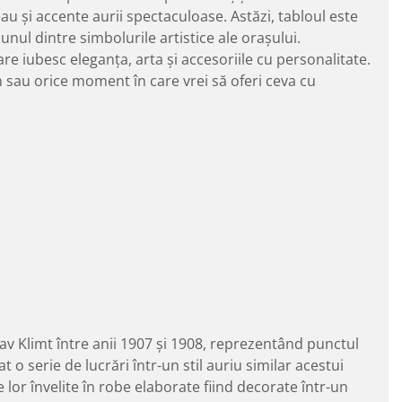
u și accente aurii spectaculoase. Astăzi, tabloul este
unul dintre simbolurile artistice ale orașului.
e iubesc eleganța, arta și accesoriile cu personalitate.
n sau orice moment în care vrei să oferi ceva cu
av Klimt între anii 1907 și 1908, reprezentând punctul
 o serie de lucrări într-un stil auriu similar acestui
 lor învelite în robe elaborate fiind decorate într-un