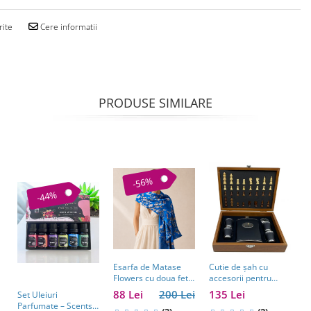
rite
Cere informatii
PRODUSE SIMILARE
-56%
-44%
Esarfa de Matase
Cutie de șah cu
Flowers cu doua fete
accesorii pentru
LARGE 70 x 180 cm
whisky – cadou
88 Lei
200 Lei
135 Lei
Set Uleiuri
S
elegant pentru
Parfumate – Scents
V