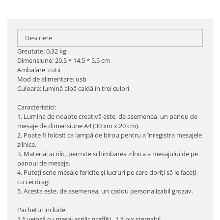
Descriere
Greutate: 0,32 kg
Dimensiune: 20,5 * 14,5 * 5,5 cm
Ambalare: cutii
Mod de alimentare: usb
Culoare: lumină albă caldă în trei culori
Caracteristici:
1. Lumina de noapte creativă este, de asemenea, un panou de
mesaje de dimensiune A4 (30 xm x 20 cm).
2. Poate fi folosit ca lampă de birou pentru a înregistra mesajele
zilnice.
3. Material acrilic, permite schimbarea zilnica a mesajului de pe
panoul de mesaje.
4. Puteți scrie mesaje fericite și lucruri pe care doriți să le faceți
cu cei dragi
5. Acesta este, de asemenea, un cadou personalizabil grozav.
Pachetul include:
1 * veioză cu mesaj acrilic graffiti , 1 * pix ștergabil