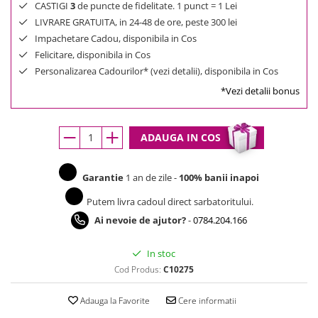
CASTIGI
3
de puncte de fidelitate. 1 punct = 1 Lei
LIVRARE GRATUITA, in 24-48 de ore, peste 300 lei
Impachetare Cadou, disponibila in Cos
Felicitare, disponibila in Cos
Personalizarea Cadourilor* (vezi detalii), disponibila in Cos
*Vezi detalii bonus
ADAUGA IN COS
Garantie
1 an de zile -
100% banii inapoi
Putem livra cadoul direct sarbatoritului.
Ai nevoie de ajutor?
-
0784.204.166
In stoc
Cod Produs:
C10275
Adauga la Favorite
Cere informatii