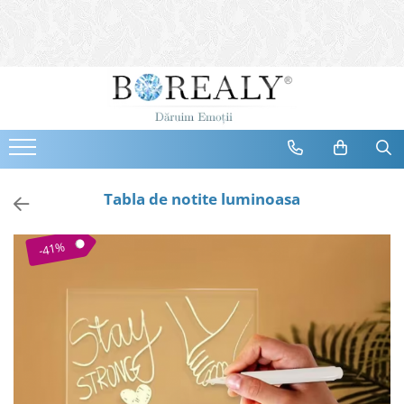
Bijuterii
Tipuri
Inele
Cercei
Bratari
Coliere
Tabla de notite luminoasa
Seturi
Brose
-41%
Tiare
Destinatari
Bijuterii Femei
Bijuterii Copii
Bijuterii Mirese
Selectii