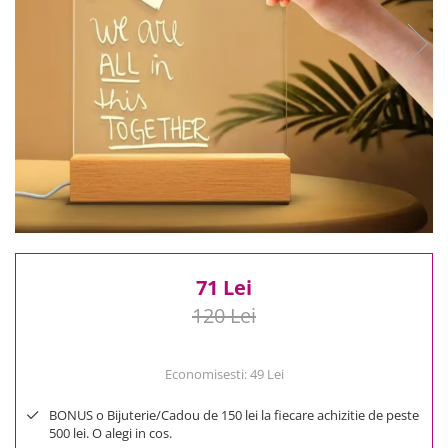
Reduceri
Cele mai noi
Cele mai vandute
Cele mai votate
Cu video
Pret
0 Lei - 100 Lei
100 Lei - 200 Lei
200 Lei - 300 Lei
300 Lei - 500 Lei
500 Lei - 1000 Lei
71 Lei
1000 Lei +
120 Lei
Economisesti:
49
Lei
BONUS o Bijuterie/Cadou de 150 lei la fiecare achizitie de peste
500 lei. O alegi in cos.