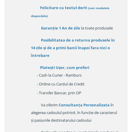
Felicitare cu textul dorit
(
vezi modelele
disponibile
)
Garanție
1 An de zile
la toate produsele
Posibilitatea de a returna produsele în
14 zile
și de a primi
banii înapoi fara nici o
întrebare
Platești Ușor
, cum preferi
- Cash la Curier - Ramburs
- Online cu Cardul de Credit
- Transfer Bancar, prin OP
Va oferim
Consultanța Personalizata
în
alegerea cadoulul potrivit, în funcție de caracterul
și pasiunile destinatarului cadoului