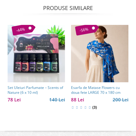
PRODUSE SIMILARE
-44%
-56%
Set Uleiuri Parfumate – Scents of
Esarfa de Matase Flowers cu
Nature (6 x 10 ml)
doua fete LARGE 70 x 180 cm
78 Lei
140 Lei
88 Lei
200 Lei
(3)