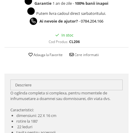
Garantie
1 an de zile -
100% banii inapoi
Putem livra cadoul direct sarbatoritului.
Ai nevoie de ajutor?
-
0784.204.166
In stoc
Cod Produs:
CL206
Adauga la Favorite
Cere informatii
Descriere
O oglinda completa si complexa, pentru momentele de
infrumusetare a doamnei sau domnisoarei, din viata dvs.
Caracteristici:
dimensiuni: 22 X 16 cm
rotire la 180'
22 leduri
tavita pentru accesorii