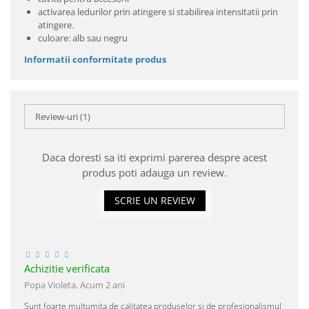
activarea ledurilor prin atingere si stabilirea intensitatii prin
atingere.
culoare: alb sau negru
Informatii conformitate produs
Review-uri
(1)
Daca doresti sa iti exprimi parerea despre acest
produs poti adauga un review.
SCRIE UN REVIEW
Achizitie verificata
Popa Violeta,
Acum 2 ani
Sunt foarte multumita de calitatea produselor si de profesionalismul