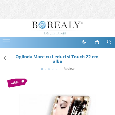
Bijuterii
Tipuri
Inele
Cercei
Bratari
Coliere
Oglinda Mare cu Leduri si Touch 22 cm,
alba
Seturi
1 Review
Brose
Tiare
-45%
Destinatari
Bijuterii Femei
Bijuterii Copii
Bijuterii Mirese
Selectii