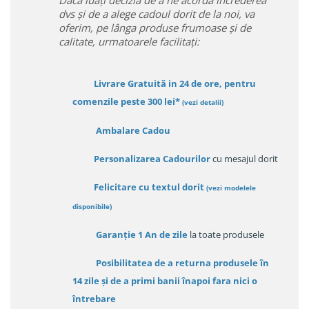
Daca luați decizia de a ne acorda încrederea
dvs și de a alege cadoul dorit de la noi, va
oferim, pe lânga produse frumoase și de
calitate, urmatoarele facilitați:
Livrare Gratuită in 24 de ore, pentru
comenzile peste 300 lei*
(vezi detalii)
Ambalare Cadou
Personalizarea Cadourilor
cu mesajul dorit
Felicitare cu textul dorit
(
vezi modelele
disponibile
)
Garanție
1 An de zile
la toate produsele
Posibilitatea de a returna produsele în
14 zile
și de a primi
banii înapoi fara nici o
întrebare