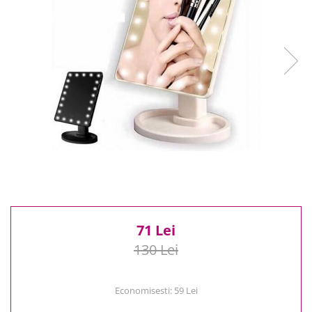
Reduceri
Cele mai noi
Cele mai vandute
Cele mai votate
Cu video
Pret
0 Lei - 100 Lei
100 Lei - 200 Lei
200 Lei - 300 Lei
300 Lei - 500 Lei
500 Lei - 1000 Lei
1000 Lei +
71 Lei
130 Lei
Economisesti:
59
Lei