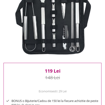
Reduceri
Cele mai noi
Cele mai vandute
Cele mai votate
Cu video
Pret
0 Lei - 100 Lei
100 Lei - 200 Lei
200 Lei - 300 Lei
300 Lei - 500 Lei
500 Lei - 1000 Lei
119 Lei
1000 Lei +
148 Lei
Economisesti:
29
Lei
BONUS o Bijuterie/Cadou de 150 lei la fiecare achizitie de peste