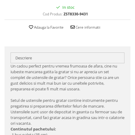
In stoc
Cod Produs:
ZST8330-9431
Adauga la Favorite
Cere informatii
Descriere
Un cadou perfect pentru vremea frumoasa de afara, cine nu
iubeste mancarea gatita la gratar si nu ar aprecia un set
complet de ustensile de gratar? Orice persoana stie ca are un
gust delicios si mult mai bun iar cu uneltele potrivite,
prepararea ei poate fi mult mai usoara.
Setul de ustensile pentru gratar contine instrumente pentru
pregatirea si prepararea diferitelor feluri de mancare.
Ustensilele sunt usor de depozitat in geanta cu fermoar sau de
transportat, cand faci gratar acasa in gradina sau intr-o calatorie
ori vacanta.
Continutul pachetului:
-1 buc paleta (35 cm)