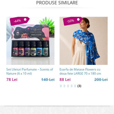
PRODUSE SIMILARE
-44%
-56%
Set Uleiuri Parfumate – Scents of
Esarfa de Matase Flowers cu
Nature (6 x 10 ml)
doua fete LARGE 70 x 180 cm
78 Lei
140 Lei
88 Lei
200 Lei
(3)