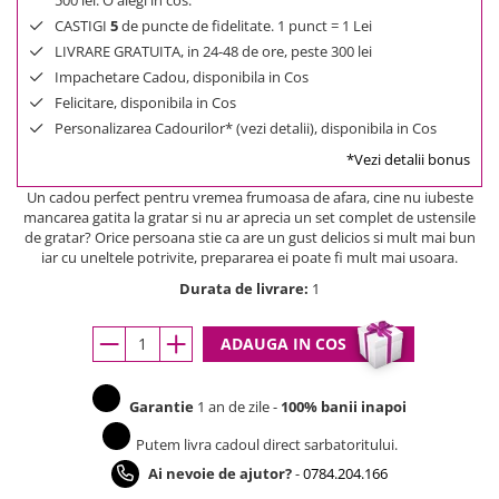
500 lei. O alegi in cos.
CASTIGI
5
de puncte de fidelitate. 1 punct = 1 Lei
LIVRARE GRATUITA, in 24-48 de ore, peste 300 lei
Impachetare Cadou, disponibila in Cos
Felicitare, disponibila in Cos
Personalizarea Cadourilor* (vezi detalii), disponibila in Cos
*Vezi detalii bonus
Un cadou perfect pentru vremea frumoasa de afara, cine nu iubeste
mancarea gatita la gratar si nu ar aprecia un set complet de ustensile
de gratar? Orice persoana stie ca are un gust delicios si mult mai bun
iar cu uneltele potrivite, prepararea ei poate fi mult mai usoara.
Durata de livrare:
1
ADAUGA IN COS
Garantie
1 an de zile -
100% banii inapoi
Putem livra cadoul direct sarbatoritului.
Ai nevoie de ajutor?
-
0784.204.166