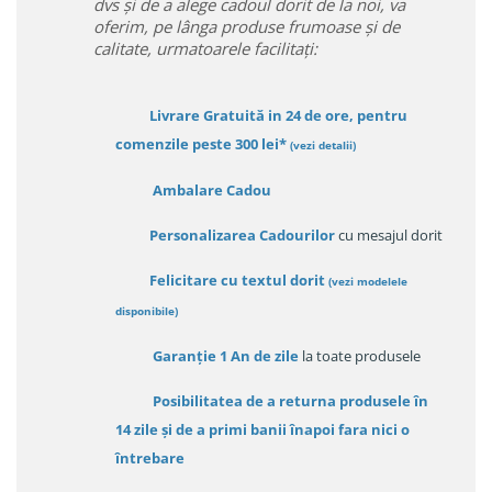
dvs și de a alege cadoul dorit de la noi, va
oferim, pe lânga produse frumoase și de
calitate, urmatoarele facilitați:
Livrare Gratuită in 24 de ore, pentru
comenzile peste 300 lei*
(vezi detalii)
Ambalare Cadou
Personalizarea Cadourilor
cu mesajul dorit
Felicitare cu textul dorit
(
vezi modelele
disponibile
)
Garanție
1 An de zile
la toate produsele
Posibilitatea de a returna produsele în
14 zile
și de a primi
banii înapoi fara nici o
întrebare