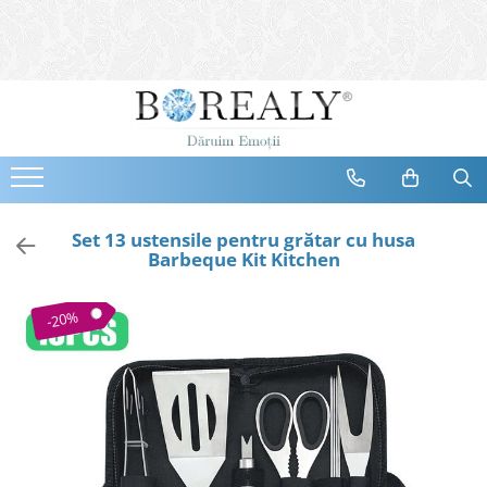
Bijuterii
Tipuri
Inele
Cercei
Bratari
Coliere
Set 13 ustensile pentru grătar cu husa
Barbeque Kit Kitchen
Seturi
Brose
-20%
Tiare
Destinatari
Bijuterii Femei
Bijuterii Copii
Bijuterii Mirese
Selectii