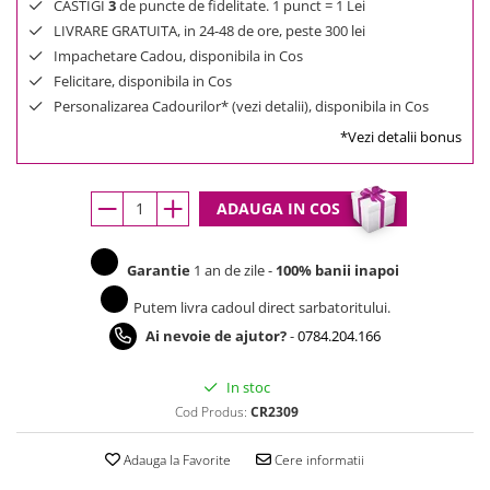
CASTIGI
3
de puncte de fidelitate. 1 punct = 1 Lei
LIVRARE GRATUITA, in 24-48 de ore, peste 300 lei
Impachetare Cadou, disponibila in Cos
Felicitare, disponibila in Cos
Personalizarea Cadourilor* (vezi detalii), disponibila in Cos
*Vezi detalii bonus
ADAUGA IN COS
Garantie
1 an de zile -
100% banii inapoi
Putem livra cadoul direct sarbatoritului.
Ai nevoie de ajutor?
-
0784.204.166
In stoc
Cod Produs:
CR2309
Adauga la Favorite
Cere informatii