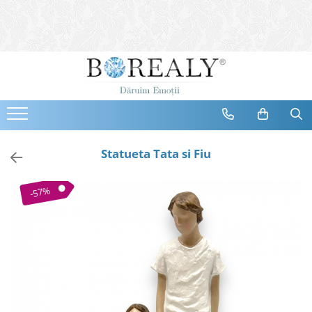
Bijuterii
Tipuri
Inele
Cercei
Bratari
Coliere
Statueta Tata si Fiu
Seturi
Brose
-57%
Tiare
Destinatari
Bijuterii Femei
Bijuterii Copii
Bijuterii Mirese
Selectii