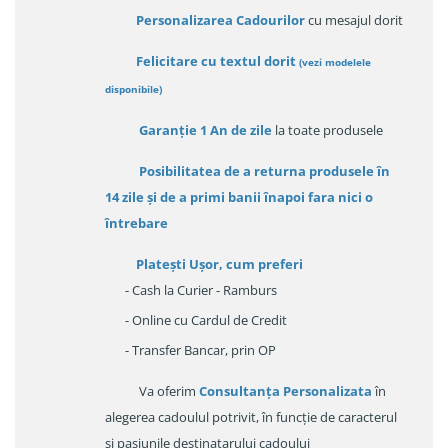
Personalizarea Cadourilor
cu mesajul dorit
Felicitare cu textul dorit
(
vezi modelele
disponibile
)
Garanție
1 An de zile
la toate produsele
Posibilitatea de a returna produsele în
14 zile
și de a primi
banii înapoi fara nici o
întrebare
Platești Ușor
, cum preferi
- Cash la Curier - Ramburs
- Online cu Cardul de Credit
- Transfer Bancar, prin OP
Va oferim
Consultanța Personalizata
în
alegerea cadoulul potrivit, în funcție de caracterul
și pasiunile destinatarului cadoului