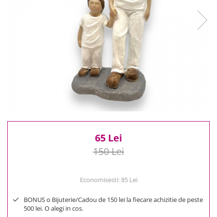
Reduceri
Cele mai noi
Cele mai vandute
Cele mai votate
Cu video
Pret
0 Lei - 100 Lei
100 Lei - 200 Lei
200 Lei - 300 Lei
300 Lei - 500 Lei
500 Lei - 1000 Lei
65 Lei
1000 Lei +
150 Lei
Economisesti:
85
Lei
BONUS o Bijuterie/Cadou de 150 lei la fiecare achizitie de peste
500 lei. O alegi in cos.