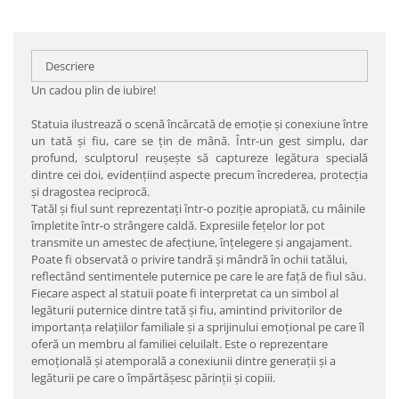
Descriere
Un cadou plin de iubire!
Statuia ilustrează o scenă încărcată de emoție și conexiune între
un tată și fiu, care se țin de mână. Într-un gest simplu, dar
profund, sculptorul reușește să captureze legătura specială
dintre cei doi, evidențiind aspecte precum încrederea, protecția
și dragostea reciprocă.
Tatăl și fiul sunt reprezentați într-o poziție apropiată, cu mâinile
împletite într-o strângere caldă. Expresiile fețelor lor pot
transmite un amestec de afecțiune, înțelegere și angajament.
Poate fi observată o privire tandră și mândră în ochii tatălui,
reflectând sentimentele puternice pe care le are față de fiul său.
Fiecare aspect al statuii poate fi interpretat ca un simbol al
legăturii puternice dintre tată și fiu, amintind privitorilor de
importanța relațiilor familiale și a sprijinului emoțional pe care îl
oferă un membru al familiei celuilalt. Este o reprezentare
emoțională și atemporală a conexiunii dintre generații și a
legăturii pe care o împărtășesc părinții și copiii.