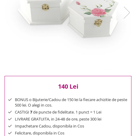
Reduceri
Cele mai noi
Cele mai vandute
Cele mai votate
Cu video
Pret
0 Lei - 100 Lei
100 Lei - 200 Lei
200 Lei - 300 Lei
300 Lei - 500 Lei
500 Lei - 1000 Lei
140 Lei
1000 Lei +
BONUS o Bijuterie/Cadou de 150 lei la fiecare achizitie de peste
500 lei. O alegi in cos.
CASTIGI
7
de puncte de fidelitate. 1 punct = 1 Lei
LIVRARE GRATUITA, in 24-48 de ore, peste 300 lei
Impachetare Cadou, disponibila in Cos
Felicitare, disponibila in Cos