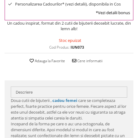
Personalizarea Cadourilor* (vezi detalii), disponibila in Cos
*Vezi detalii bonus
Un cadou inspirat, format din 2 cutii de bijuterii deosebit lucrate, din
lemn alb!
Stoc epuizat
Cod Produs:
IUN073
Adauga la Favorite
Cere informatii
Descriere
Doua cutii de bijuterii ,
cadou femei
care se completeaza
perfect, foarte practice pentru orice femeie. Fiecare aspect al lor
este unul deosebit, astfel ca ele vor reusi cu siguranta sa atraga
atentia si simpatia celei careia le daruiti.
Incepand de la forma pe care o au: una octogonala, de
dimensiuni diferite. Apoi modelul si modul in care au fost
realizate; sunt confectionate din lemn si deosebit pictate cu un