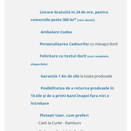
Livrare Gratuită in 24 de ore, pentru
comenzile peste 300 lei*
(vezi detalii)
Ambalare Cadou
Personalizarea Cadourilor
cu mesajul dorit
Felicitare cu textul dorit
(
vezi modelele
disponibile
)
Garanție
1 An de zile
la toate produsele
Posibilitatea de a returna produsele în
14 zile
și de a primi
banii înapoi fara nici o
întrebare
Platești Ușor
, cum preferi
- Cash la Curier - Ramburs