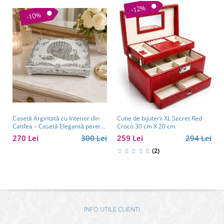
-12%
-10%
Casetă Argintată cu Interior din
Cutie de bijuterii XL Secret Red
Catifea – Casetă Elegantă pentru
Croco 30 cm X 20 cm
Bijuterii, Model cu Păun
270 Lei
300 Lei
259 Lei
294 Lei
(2)
INFO UTILE CLIENTI