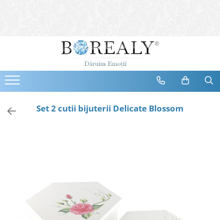
Bijuterii
Tipuri
Inele
Cercei
Bratari
Coliere
Set 2 cutii bijuterii Delicate Blossom
Seturi
Brose
Tiare
Destinatari
Bijuterii Femei
Bijuterii Copii
Bijuterii Mirese
Selectii