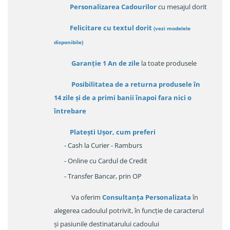
Personalizarea Cadourilor
cu mesajul dorit
Felicitare cu textul dorit
(
vezi modelele
disponibile
)
Garanție
1 An de zile
la toate produsele
Posibilitatea de a returna produsele în
14 zile
și de a primi
banii înapoi fara nici o
întrebare
Platești Ușor
, cum preferi
- Cash la Curier - Ramburs
- Online cu Cardul de Credit
- Transfer Bancar, prin OP
Va oferim
Consultanța Personalizata
în
alegerea cadoulul potrivit, în funcție de caracterul
și pasiunile destinatarului cadoului