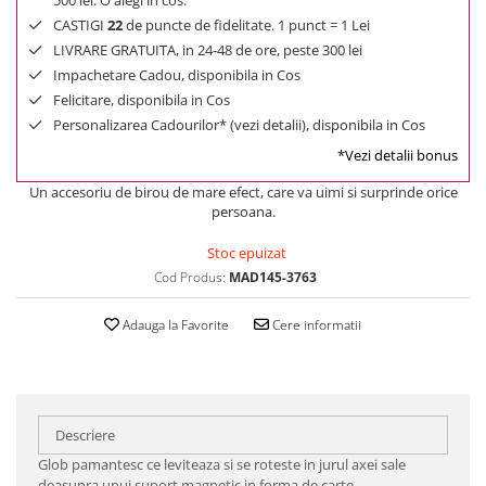
500 lei. O alegi in cos.
CASTIGI
22
de puncte de fidelitate. 1 punct = 1 Lei
LIVRARE GRATUITA, in 24-48 de ore, peste 300 lei
Impachetare Cadou, disponibila in Cos
Felicitare, disponibila in Cos
Personalizarea Cadourilor* (vezi detalii), disponibila in Cos
*Vezi detalii bonus
Un accesoriu de birou de mare efect, care va uimi si surprinde orice
persoana.
Stoc epuizat
Cod Produs:
MAD145-3763
Adauga la Favorite
Cere informatii
Descriere
Glob pamantesc ce leviteaza si se roteste in jurul axei sale
deasupra unui suport magnetic in forma de carte.