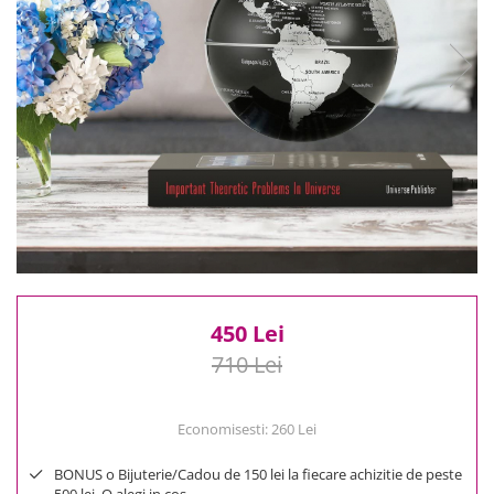
Reduceri
Cele mai noi
Cele mai vandute
Cele mai votate
Cu video
Pret
0 Lei - 100 Lei
100 Lei - 200 Lei
200 Lei - 300 Lei
300 Lei - 500 Lei
500 Lei - 1000 Lei
450 Lei
1000 Lei +
710 Lei
Economisesti:
260
Lei
BONUS o Bijuterie/Cadou de 150 lei la fiecare achizitie de peste