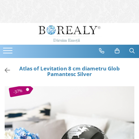
Bijuterii
Tipuri
Inele
Cercei
Bratari
Coliere
Atlas of Levitation 8 cm diametru Glob
Pamantesc Silver
Seturi
Brose
-37%
Tiare
Destinatari
Bijuterii Femei
Bijuterii Copii
Bijuterii Mirese
Selectii