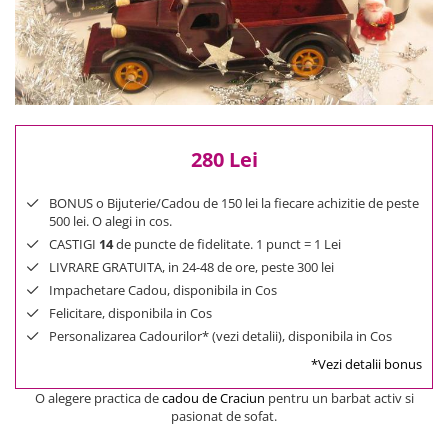
Reduceri
Cele mai noi
Cele mai vandute
Cele mai votate
Cu video
Pret
280 Lei
0 Lei - 100 Lei
100 Lei - 200 Lei
BONUS o Bijuterie/Cadou de 150 lei la fiecare achizitie de peste
500 lei. O alegi in cos.
200 Lei - 300 Lei
CASTIGI
14
de puncte de fidelitate. 1 punct = 1 Lei
300 Lei - 500 Lei
LIVRARE GRATUITA, in 24-48 de ore, peste 300 lei
500 Lei - 1000 Lei
Impachetare Cadou, disponibila in Cos
1000 Lei +
Felicitare, disponibila in Cos
Personalizarea Cadourilor* (vezi detalii), disponibila in Cos
*Vezi detalii bonus
O alegere practica de
cadou de Craciun
pentru un barbat activ si
pasionat de sofat.