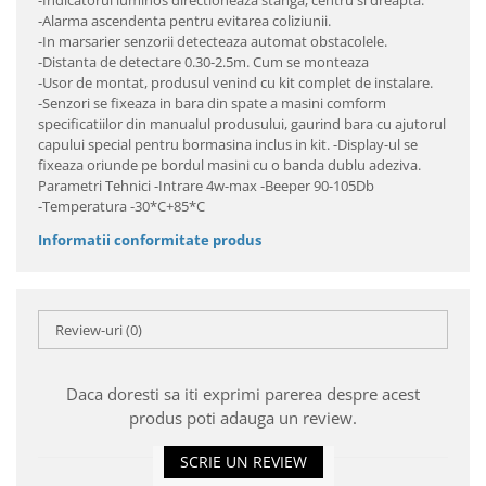
-Indicatorul luminos directioneaza stanga, centru si dreapta.
-Alarma ascendenta pentru evitarea coliziunii.
-In marsarier senzorii detecteaza automat obstacolele.
-Distanta de detectare 0.30-2.5m. Cum se monteaza
-Usor de montat, produsul venind cu kit complet de instalare.
-Senzori se fixeaza in bara din spate a masini comform
specificatiilor din manualul produsului, gaurind bara cu ajutorul
capului special pentru bormasina inclus in kit. -Display-ul se
fixeaza oriunde pe bordul masini cu o banda dublu adeziva.
Parametri Tehnici -Intrare 4w-max -Beeper 90-105Db
-Temperatura -30*C+85*C
Informatii conformitate produs
Review-uri
(0)
Daca doresti sa iti exprimi parerea despre acest
produs poti adauga un review.
SCRIE UN REVIEW