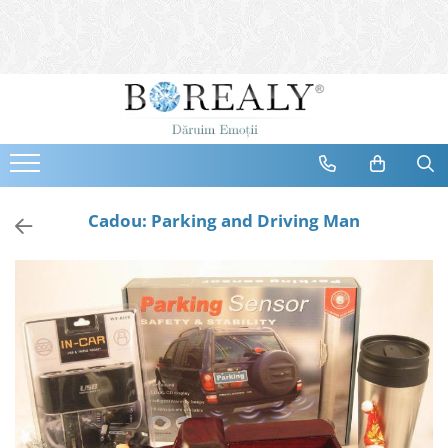
Bijuterii
Tipuri
Inele
Cercei
Bratari
Coliere
Cadou: Parking and Driving Man
Seturi
Brose
Tiare
Destinatari
Bijuterii Femei
Bijuterii Copii
Bijuterii Mirese
Selectii