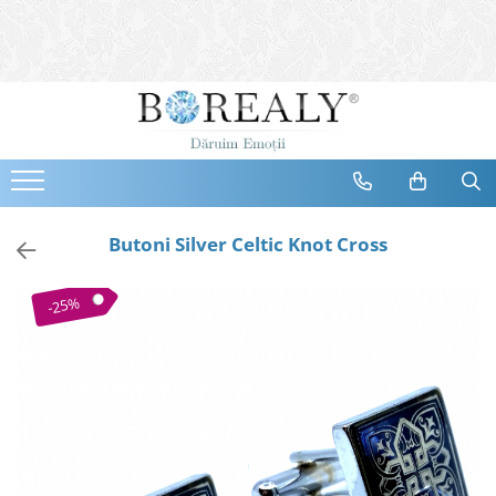
Bijuterii
Tipuri
Inele
Cercei
Bratari
Coliere
Butoni Silver Celtic Knot Cross
Seturi
Brose
-25%
Tiare
Destinatari
Bijuterii Femei
Bijuterii Copii
Bijuterii Mirese
Selectii