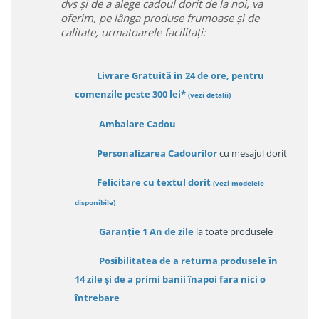
dvs și de a alege cadoul dorit de la noi, va
oferim, pe lânga produse frumoase și de
calitate, urmatoarele facilitați:
Livrare Gratuită in 24 de ore, pentru
comenzile peste 300 lei*
(vezi detalii)
Ambalare Cadou
Personalizarea Cadourilor
cu mesajul dorit
Felicitare cu textul dorit
(
vezi modelele
disponibile
)
Garanție
1 An de zile
la toate produsele
Posibilitatea de a returna produsele în
14 zile
și de a primi
banii înapoi fara nici o
întrebare