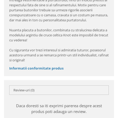
intreaga vestimentatie a purtatorului, fiind un indiciu pretios al
respectului fata de sine si al rafinamentului. Motiv pentru care
purtarea butonilor trebuie sa urmeze rigorile asocierii
corespunzatoare cu o camasa, cravata si un costum pe masura,
dar mai ales in ton cu personalitatea purtatorului.
Nuanta placuta a butonilor, combinata cu stralucirea delicata a
modelului argintiu de cruce celtica Knot este imposibil de trecut
cu vederea!
Cu siguranta vor trezi interesul si admiratia tuturor, posesorul
acestora urmand a se remarca printr-un stil individualist, rafinat
si original!
Informatii conformitate produs
Review-uri
(0)
Daca doresti sa iti exprimi parerea despre acest
produs poti adauga un review.