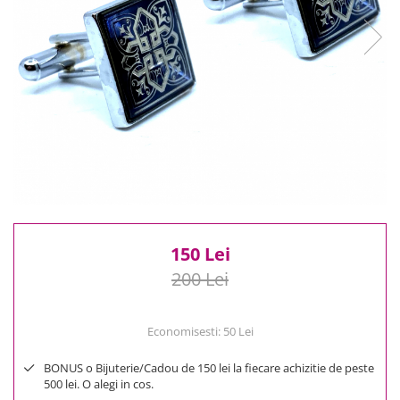
Reduceri
Cele mai noi
Cele mai vandute
Cele mai votate
Cu video
Pret
0 Lei - 100 Lei
100 Lei - 200 Lei
200 Lei - 300 Lei
300 Lei - 500 Lei
500 Lei - 1000 Lei
150 Lei
1000 Lei +
200 Lei
Economisesti:
50
Lei
BONUS o Bijuterie/Cadou de 150 lei la fiecare achizitie de peste
500 lei. O alegi in cos.